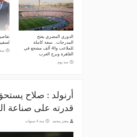
منذ 19 ساعة
صانع المجد ومسبب الأزما
منذ يوم
 يذهب لريال مدريد؟.. السيتي يرفض
والد ميسي إمبراطورية نجل
ض برشلونة بشأن رودري
والمحاكم؟
الدوري المصري يفتح
تفاصي
المدرجات.. سعة كاملة
لسفير 
للملاعب و40 ألف مشجع في
منذ 4 أي
القاهرة وبرج العرب
منذ يوم
أرنولد : صلاح يستحق
قدرته على صناعة ا
معتز محمد
منذ 4 سنوات