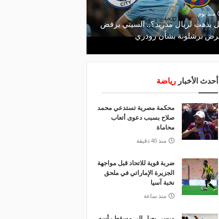
منذ 19 ساعة
صانع المجد ومسبب الأزم
منذ يوم
 يذهب لريال مدريد؟.. السيتي يرفض
والد ميسي إمبراطورية نج
ض برشلونة بشأن رودري
والمحاكم؟
أحدث الأخبار
رياضة
محكمة مصرية تستدعي محمد
صلاح بسبب دعوى أتعاب
محاماة
منذ 46 دقيقة
ضربة قوية للاتحاد قبل مواجهة
الجزيرة الإماراتي في ملحق
نخبة آسيا
منذ ساعة
ميسي يصل إلى مسقط رأسه