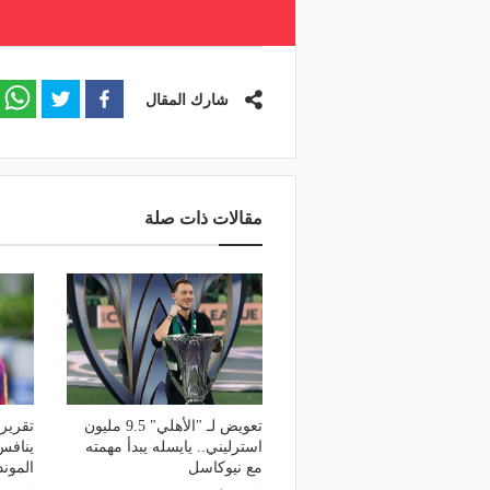
شارك المقال
مقالات ذات صلة
تعويض لـ "الأهلي" 9.5 مليون
تقرير
استرليني.. يايسله يبدأ مهمته
ينافس
مع نيوكاسل
المون