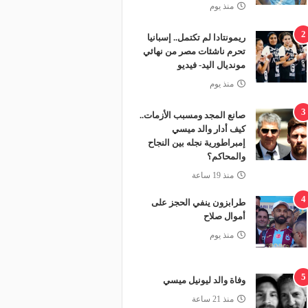
منذ يوم
2
ريمونتادا لم تكتمل.. إسبانيا
تحرم ناشئات مصر من نهائي
مونديال اليد- فيديو
منذ يوم
3
صانع المجد ومسبب الأزمات..
كيف أدار والد ميسي
إمبراطورية نجله بين النجاح
والمحاكم؟
منذ 19 ساعة
4
طرابزون ينفي الحجز على
أموال صلاح
منذ يوم
5
وفاة والد ليونيل ميسي
منذ 21 ساعة