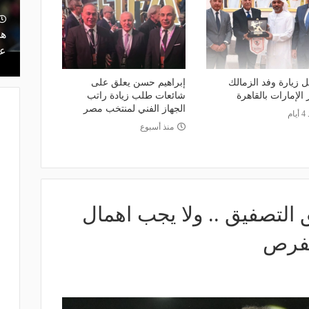
ت.. كيف أدار
منذ يوم
ه بين النجاح
ريمونتادا لم تكتمل.. إسبانيا تحرم ناشئات
هل
مصر من نهائي مونديال اليد- فيديو
عر
ل زيارة وفد الزمالك
إبراهيم حسن يعلق على
الإمارات بالقاهرة
شائعات طلب زيادة راتب
الجهاز الفني لمنتخب مصر
ام
منذ أسبوع
 التصفيق .. ولا يجب اهمال
لفرص