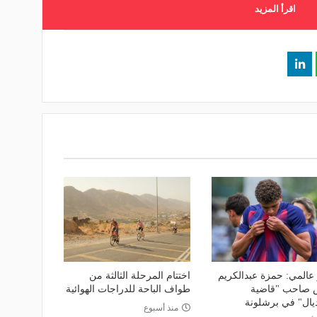
اقرأ المزيد
 عالمي: حمزة عبدالكريم
اختتام المرحلة الثالثة من
 صاحب "قاضية
طواف الباحة للدراجات الهوائية
ديال" في برشلونة
منذ أسبوع