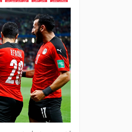
منتخب مصر
كاس العرب
اون تايم سبورتس
م