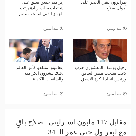
طرابزون ينفي الحجز على
إبراهيم حسن يعلق على
أموال صلاح
شائعات طلب زيادة راتب
الجهاز الفني لمنتخب مصر
منذ يومين
منذ أسبوع
رحيل يوسف الدهشوري حرب..
إنفانتينو: منتقدو كأس العالم
لاعب منتخب مصر السابق
2026 ينشرون الكراهية
ورئيس اتحاد الكرة الأسبق
والشائعات الكاذبة
منذ أسبوع
منذ أسبوع
مقابل 117 مليون استرليني.. صلاح باقٍ
مع ليفربول حتى عمر الـ 34