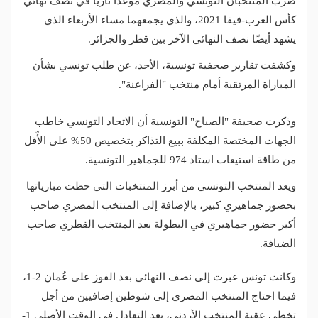
ضرب المنتخبان التونسي والمصري موعدًا ناريًا في نصف نهائي
كأس العرب-فيفا 2021، والذي يجمعهما مساء الأربعاء الذي
يشهد أيضًا نصف النهائي الآخر بين قطر والجزائر.
وكشفت تقارير صحفية تونسية، الأحد، عن طلب تونسي بشأن
المباراة المرتقبة أمام منتخب "الفراعنة".
وذكرت صحيفة "الصباح" التونسية أن الاتحاد التونسي خاطب
الجهات المختصة المكلفة ببيع التذاكر بتخصيص 50% على الأٌقل
من طاقة استيعاب استاد 974 للجماهير التونسية.
ويعد المنتخب التونسي من أبرز المنتخبات التي حظت مبارياتها
بحضور جماهيري كبير، بالإضافة إلى المنتخب المصري صاحب
أكبر حضور جماهيري في البطولة بعد المنتخب القطري صاحب
الضيافة.
وكانت تونس عبرت إلى نصف النهائي بعد الفوز على عُمان 2-1،
فيما احتاج المنتخب المصري إلى شوطين إضافيين من أجل
تخطي عقبة المنتخب الأردني، بعد التعادل في الوقت الأصلي 1-