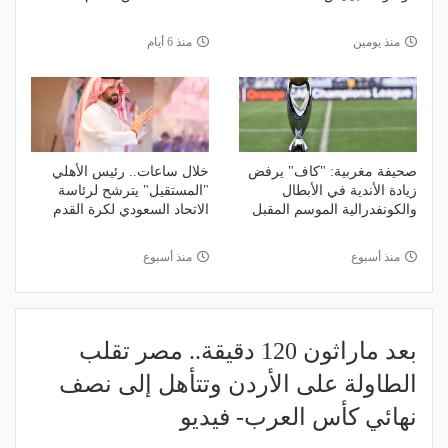
منذ يومين
منذ 6 أيام
صحيفة مغربية: "كاف" يرفض
خلال ساعات.. رئيس الأهلي
زيادة الأندية في الأبطال
"المستقيل" يترشح لرئاسة
والكونفدرالية الموسم المقبل
الاتحاد السعودي لكرة القدم
منذ أسبوع
منذ أسبوع
بعد ماراثون 120 دقيقة.. مصر تقلب
الطاولة على الأردن وتتأهل إلى نصف
نهائي كأس العرب- فيديو