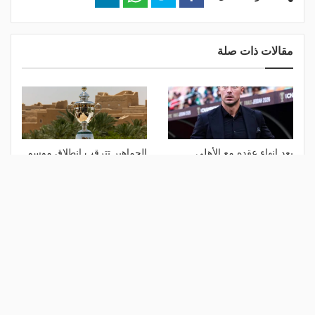
مقالات ذات صلة
بعد إنهاء عقده مع الأهلي..
الجماهير تترقب انطلاق موسم
يايسله مدربًا لـ "نيوكاسل"
الكرة الجديد بحضور نجوم
رسميًا
عالميين
منذ 14 ساعة
منذ أسبوع
صحيفة مغربية: "كاف" يرفض
كلاسيكو وديربي بالجولة