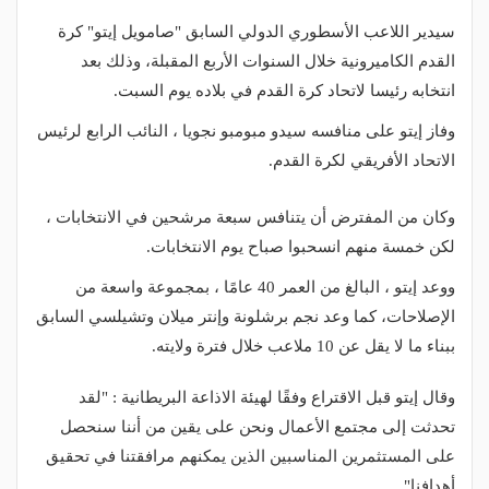
سيدير ​​اللاعب الأسطوري الدولي السابق "صامويل إيتو" كرة
القدم الكاميرونية خلال السنوات الأربع المقبلة، وذلك بعد
انتخابه رئيسا لاتحاد كرة القدم في بلاده يوم السبت.
وفاز إيتو على منافسه سيدو مبومبو نجويا ، النائب الرابع لرئيس
الاتحاد الأفريقي لكرة القدم.
وكان من المفترض أن يتنافس سبعة مرشحين في الانتخابات ،
لكن خمسة منهم انسحبوا صباح يوم الانتخابات.
ووعد إيتو ، البالغ من العمر 40 عامًا ، بمجموعة واسعة من
الإصلاحات، كما وعد نجم برشلونة وإنتر ميلان وتشيلسي السابق
ببناء ما لا يقل عن 10 ملاعب خلال فترة ولايته.
وقال إيتو قبل الاقتراع وفقًا لهيئة الاذاعة البريطانية : "لقد
تحدثت إلى مجتمع الأعمال ونحن على يقين من أننا سنحصل
على المستثمرين المناسبين الذين يمكنهم مرافقتنا في تحقيق
أهدافنا".