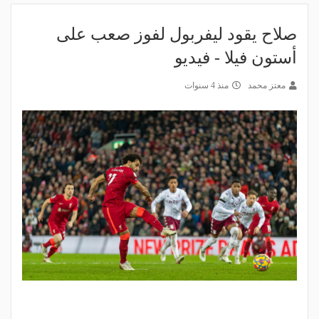
صلاح يقود ليفربول لفوز صعب على
أستون فيلا - فيديو
معتز محمد
منذ 4 سنوات