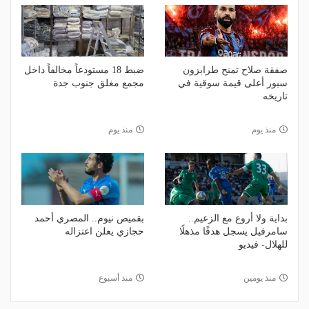
صفقة صلاح تمنح طرابزون
ضبط 18 مستودعاً مخالفاً داخل
سبور أعلى قيمة سوقية في
مجمع مغلق جنوب جدة
تاريخه
منذ يوم
منذ يوم
بداية ولا أروع مع الزعيم..
بقميص نيوم.. المصري أحمد
سامرفيل يسجل هدفًا مذهلًا
حجازي يعلن اعتزاله
للهلال- فيديو
منذ يومين
منذ أسبوع