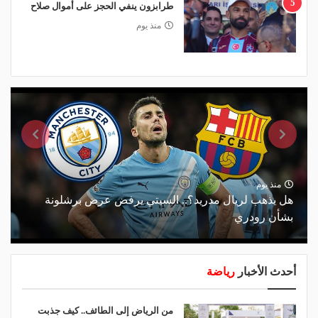
5
طرابزون ينفي الحجز على أموال صلاح
منذ يوم
منذ يوم
هل يذهب لريال مدريد؟.. السيتي يرفض عرض برشلونة
بشأن رودري
أحدث الأخبار
رياضة
من الرياض إلى الطائف.. كيف جذبت