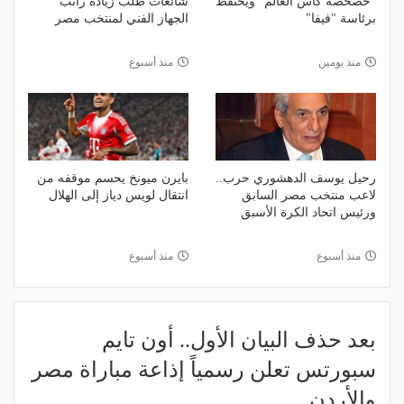
"خصخصة كأس العالم" ويحتفظ
شائعات طلب زيادة راتب
برئاسة "فيفا"
الجهاز الفني لمنتخب مصر
منذ يومين
منذ أسبوع
رحيل يوسف الدهشوري حرب..
بايرن ميونخ يحسم موقفه من
لاعب منتخب مصر السابق
انتقال لويس دياز إلى الهلال
ورئيس اتحاد الكرة الأسبق
منذ أسبوع
منذ أسبوع
بعد حذف البيان الأول.. أون تايم
سبورتس تعلن رسمياً إذاعة مباراة مصر
والأردن