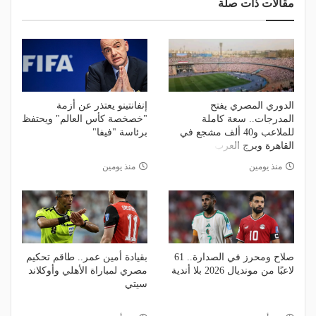
مقالات ذات صلة
الدوري المصري يفتح
إنفانتينو يعتذر عن أزمة
المدرجات.. سعة كاملة
"خصخصة كأس العالم" ويحتفظ
للملاعب و40 ألف مشجع في
برئاسة "فيفا"
القاهرة وبرج العرب
منذ يومين
منذ يومين
صلاح ومحرز في الصدارة.. 61
بقيادة أمين عمر.. طاقم تحكيم
لاعبًا من مونديال 2026 بلا أندية
مصري لمباراة الأهلي وأوكلاند
سيتي