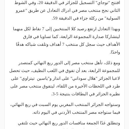
افتتح "توجاي" التسجيل للجزائر في الدقيقة 20، وفي الشوط
الثاني نجح منتخب مصر في ادراك التعادل عن طريق "عمرو
السولية" من ركلة جزاء في الدقيقة 59.
وبهذا التعادل ارتفع رصيد كلا المنتخبين إلى 7 نقاط لكل منهما
ليتشاركا صدارة المجموعة الرابعة، كما تساويا في فارق
الأهداف حيث سجل كل منتخب 7 أهداف وتلقت شباكه هدفًا
واحدًا.
ومع ذلك، تأهل منتخب مصر إلى الدور ربع النهائي كمتصدر
للمجموعة الرابعة، بعد أن تفوق في اللعب النظيف، حيث تحصل
لاعبا الجزائر "هلال سوداني" على انذار و"ياسين تيتراوي" على
طرد في اللحظات الأخيرة من اللقاء، ليتفوق منتخب مصر على
نظيره الجزائر في البطاقات بنتيجة 5-3.
وستواجه الجزائر المنتخب المغربي يوم السبت في ربع النهائي،
فيما ستواجه مصر المنتخب الأردني في اليوم ذاته.
وتنطلق غدًا الجمعة منافسات الدور ربع النهائي حيث تلتقي