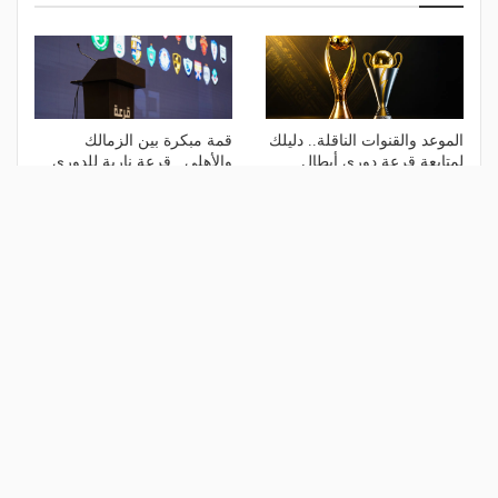
الموعد والقنوات الناقلة.. دليلك
قمة مبكرة بين الزمالك
لمتابعة قرعة دوري أبطال
والأهلي.. قرعة نارية للدوري
إفريقيا والكونفدرالية اليوم
المصري
منذ 3 ساعات
منذ 21 ساعة
مارسيلينو يقترب من تدريب
تقارير: سلوت ضمن المرشحين
الأهلي خلفًا ليايسله
لخلافة يايسله في الأهلي
منذ 4 أيام
منذ 6 أيام