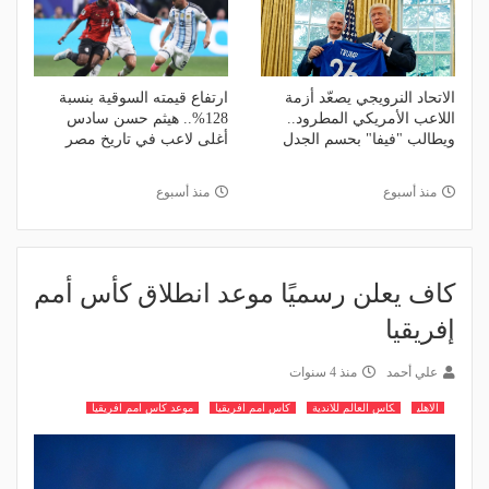
الاتحاد النرويجي يصعّد أزمة
ارتفاع قيمته السوقية بنسبة
اللاعب الأمريكي المطرود..
128%.. هيثم حسن سادس
ويطالب "فيفا" بحسم الجدل
أغلى لاعب في تاريخ مصر
منذ أسبوع
منذ أسبوع
كاف يعلن رسميًا موعد انطلاق كأس أمم
إفريقيا
علي أحمد
منذ 4 سنوات
الاهلي
كاس العالم للاندية
كاس امم افريقيا
موعد كاس امم افريقيا