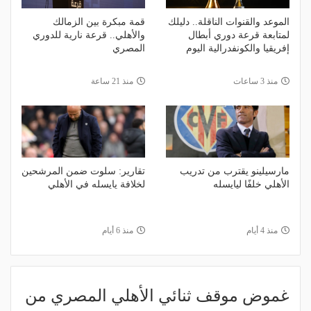
الموعد والقنوات الناقلة.. دليلك
قمة مبكرة بين الزمالك
لمتابعة قرعة دوري أبطال
والأهلي.. قرعة نارية للدوري
إفريقيا والكونفدرالية اليوم
المصري
منذ 3 ساعات
منذ 21 ساعة
مارسيلينو يقترب من تدريب
تقارير: سلوت ضمن المرشحين
الأهلي خلفًا ليايسله
لخلافة يايسله في الأهلي
منذ 4 أيام
منذ 6 أيام
غموض موقف ثنائي الأهلي المصري من