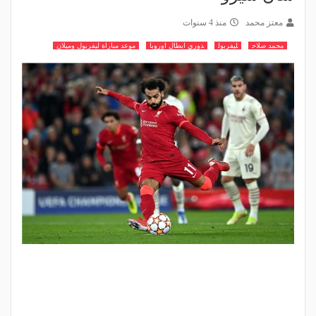
معتز محمد
منذ 4 سنوات
محمد صلاح
ليفربول
دوري ابطال اوروبا
موعد مباراة ليفربول وميلان