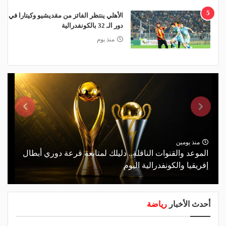
5
الأهلي ينتظر الفائز من مقديشيو وكيتارا في
دور الـ 32 بالكونفدرالية
منذ يوم
منذ يومين
الموعد والقنوات الناقلة.. دليلك لمتابعة قرعة دوري أبطال
إفريقيا والكونفدرالية اليوم
أحدث الأخبار
رياضة