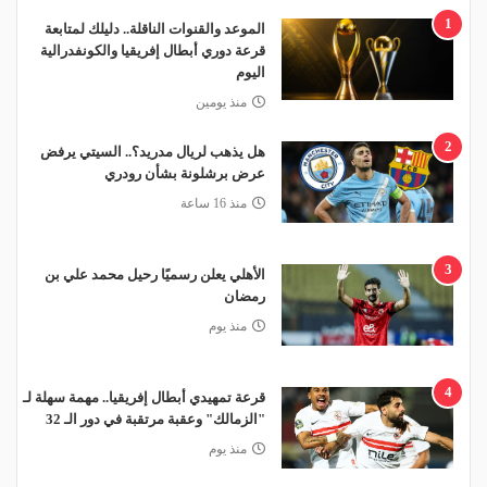
1
الموعد والقنوات الناقلة.. دليلك لمتابعة
قرعة دوري أبطال إفريقيا والكونفدرالية
اليوم
منذ يومين
2
هل يذهب لريال مدريد؟.. السيتي يرفض
عرض برشلونة بشأن رودري
منذ 16 ساعة
3
الأهلي يعلن رسميًا رحيل محمد علي بن
رمضان
منذ يوم
4
قرعة تمهيدي أبطال إفريقيا.. مهمة سهلة لـ
"الزمالك" وعقبة مرتقبة في دور الـ 32
منذ يوم