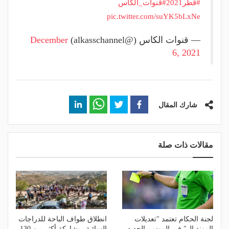
#قطر2021
#قنوات_الكاس
pic.twitter.com/suYK5bLxNe
— قنوات الكاس (@alkasschannel)
December
6, 2021
شارك المقال
مقالات ذات صلة
لجنة الحكام تعتمد "تعديلات
انطلاق طواف الباحة للدراجات
المونديال" في الموسم الجديد
الهوائية بمشاركة أكثر من 130