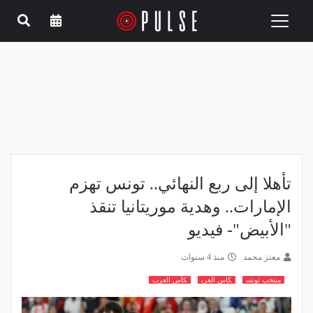
Toggle
navigation
تأهلا إلى ربع النهائي.. تونس تهزم
الإمارات.. وهدية موريتانيا تنقذ
"الأبيض"- فيديو
معتز محمد
منذ 4 سنوات
منتخب تونس
كاس العرب
كأس العرب