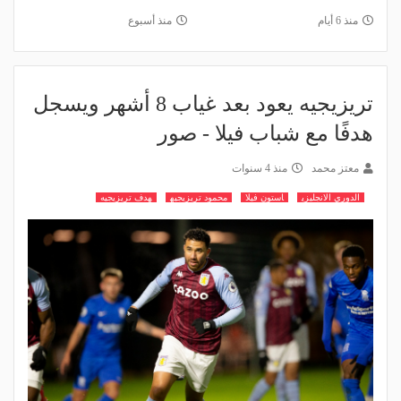
منذ 6 أيام
منذ أسبوع
تريزيجيه يعود بعد غياب 8 أشهر ويسجل
هدفًا مع شباب فيلا - صور
معتز محمد
منذ 4 سنوات
الدوري الانجليزي
استون فيلا
محمود تريزيجيه
هدف تريزيجيه