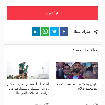
اقرأ المزيد
شارك المقال
مقالات ذات صلة
رئيس بشكتاش: لم نسع للتعاقد
استعداداً للموسم الجديد.. حكام
مع محمد صلاح
روشن يستهلون مشوارهم في
دراسة "تعديلات المونديال"
منذ يوم
منذ يومين