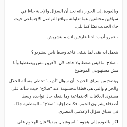
وبالعودة إلى الحوار ذاته نجد أن السؤال والإجابة جاءا في
سياقين مختلفين عما تداولته مواقع التواصل الاجتماعي حيث
جاء الحديث نصًا كما يلي:
- عمرو أديب: احنا عارفين انك مابتشربش..
بتعمل ايه بقى لما بتبقى قاعد وسط ناس بيشربوا؟
- صلاح: مافيش ضغط ولا حاجه لأن الآخرين مش بيضغطوا وأنا
مش مستهويني الموضوع.
ويتضح من سياق الحديث أن سؤال "أديب" تخطى مسألة الحلال
والحرام والتي هي قطعًا محسومة عند "صلاح" حيث سأله على
مستوى العلاقات الاجتماعية وما يفعله حال تواجده وسط
أصدقاء يشربون الخمر، فكانت إجابة "صلاح" - المنطقية جدًا -
في سياق سؤال الإعلامي المصري.
لكن بالعودة إلى هجوم "السوشيال ميديا" فإن الهجوم على