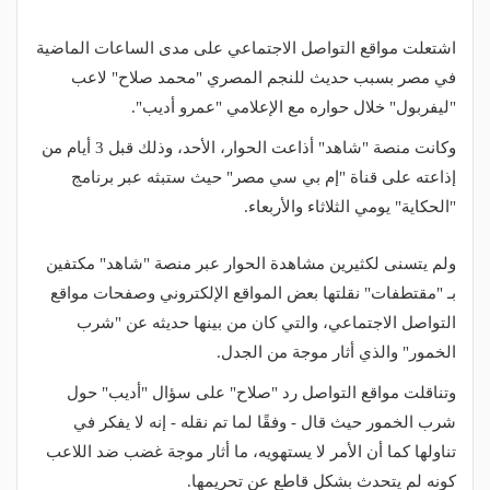
اشتعلت مواقع التواصل الاجتماعي على مدى الساعات الماضية
في مصر بسبب حديث للنجم المصري "محمد صلاح" لاعب
"ليفربول" خلال حواره مع الإعلامي "عمرو أديب".
وكانت منصة "شاهد" أذاعت الحوار، الأحد، وذلك قبل 3 أيام من
إذاعته على قناة "إم بي سي مصر" حيث ستبثه عبر برنامج
"الحكاية" يومي الثلاثاء والأربعاء.
ولم يتسنى لكثيرين مشاهدة الحوار عبر منصة "شاهد" مكتفين
بـ "مقتطفات" نقلتها بعض المواقع الإلكتروني وصفحات مواقع
التواصل الاجتماعي، والتي كان من بينها حديثه عن "شرب
الخمور" والذي أثار موجة من الجدل.
وتناقلت مواقع التواصل رد "صلاح" على سؤال "أديب" حول
شرب الخمور حيث قال - وفقًا لما تم نقله - إنه لا يفكر في
تناولها كما أن الأمر لا يستهويه، ما أثار موجة غضب ضد اللاعب
كونه لم يتحدث بشكل قاطع عن تحريمها.