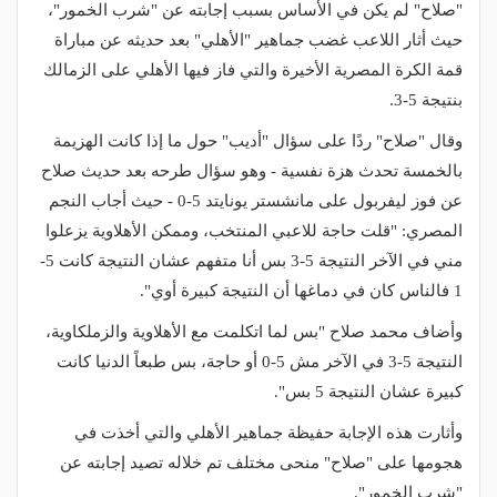
"صلاح" لم يكن في الأساس بسبب إجابته عن "شرب الخمور"،
حيث أثار اللاعب غضب جماهير "الأهلي" بعد حديثه عن مباراة
قمة الكرة المصرية الأخيرة والتي فاز فيها الأهلي على الزمالك
بنتيجة 5-3.
وقال "صلاح" ردًا على سؤال "أديب" حول ما إذا كانت الهزيمة
بالخمسة تحدث هزة نفسية - وهو سؤال طرحه بعد حديث صلاح
عن فوز ليفربول على مانشستر يونايتد 5-0 - حيث أجاب النجم
المصري: "قلت حاجة للاعبي المنتخب، وممكن الأهلاوية يزعلوا
مني في الآخر النتيجة 5-3 بس أنا متفهم عشان النتيجة كانت 5-
1 فالناس كان في دماغها أن النتيجة كبيرة أوي".
وأضاف محمد صلاح "بس لما اتكلمت مع الأهلاوية والزملكاوية،
النتيجة 5-3 في الآخر مش 5-0 أو حاجة، بس طبعاً الدنيا كانت
كبيرة عشان النتيجة 5 بس".
وأثارت هذه الإجابة حفيظة جماهير الأهلي والتي أخذت في
هجومها على "صلاح" منحى مختلف تم خلاله تصيد إجابته عن
"شرب الخمور".