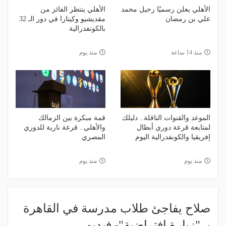
الأهلي يعلن رسميًا رحيل محمد
الأهلي ينتظر الفائز من
علي بن رمضان
مقديشيو وكيتارا في دور الـ 32
بالكونفدرالية
منذ 14 ساعة
منذ يوم
الموعد والقنوات الناقلة.. دليلك
قمة مبكرة بين الزمالك
لمتابعة قرعة دوري أبطال
والأهلي.. قرعة نارية للدوري
إفريقيا والكونفدرالية اليوم
المصري
منذ يوم
منذ يوم
صلاح يفاجئ طلاب مدرسة في القاهرة
بـ "زيارة افتراضية"- فيديو