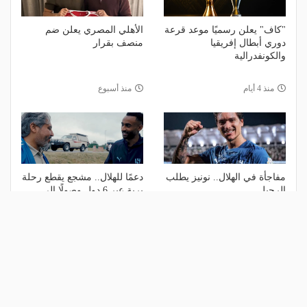
"كاف" يعلن رسميًا موعد قرعة
الأهلي المصري يعلن ضم
دوري أبطال إفريقيا
منصف بقرار
والكونفدرالية
منذ 4 أيام
منذ أسبوع
مفاجأة في الهلال.. نونيز يطلب
دعمًا للهلال.. مشجع يقطع رحلة
الرحيل
برية عبر 6 دول وصولًا إلى
معسكر النمسا
منذ أسبوعين
منذ أسبوعين
الأكثر مشاهدة