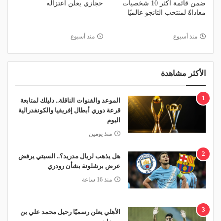
ضمن قائمة أكثر 10 شخصيات
حجازي يعلن اعتزاله
معاداةً لمنتخب التانجو عالميًا
منذ أسبوع
منذ أسبوع
الأكثر مشاهدة
1
الموعد والقنوات الناقلة.. دليلك لمتابعة
قرعة دوري أبطال إفريقيا والكونفدرالية
اليوم
منذ يومين
2
هل يذهب لريال مدريد؟.. السيتي يرفض
عرض برشلونة بشأن رودري
منذ 16 ساعة
3
الأهلي يعلن رسميًا رحيل محمد علي بن