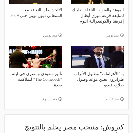
الموعد والقنوات الناقلة.. دليلك
الاتحاد يعلن التعاقد مع
لمتابعة قرعة دوري أبطال
السنغالي ديون لوبي حتى 2029
إفريقيا والكونفدرالية اليوم
منذ يومين
منذ يومين
بـ "الأهرامات" وطبول الأتراك..
تألق سعودي ومصري في ليلة
طرابزون يعلن موعد وصول
"The Comeback" للملاكمة
صلاح- فيديو
بجدة
منذ 3 أيام
منذ أسبوع
كيروش: منتخب مصر يحلم بالتتويج