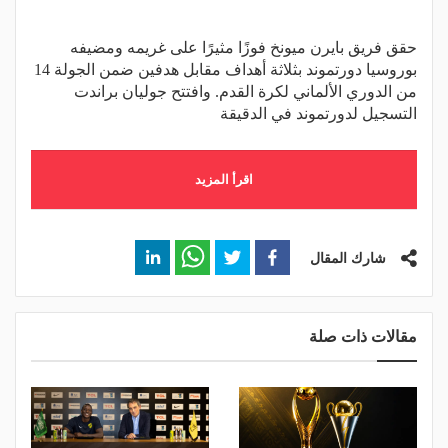
حقق فريق بايرن ميونخ فوزًا مثيرًا على غريمه ومضيفه
بوروسيا دورتموند بثلاثة أهداف مقابل هدفين ضمن الجولة 14
من الدوري الألماني لكرة القدم. وافتتح جوليان براندت
التسجيل لدورتموند في الدقيقة
اقرأ المزيد
شارك المقال
مقالات ذات صلة