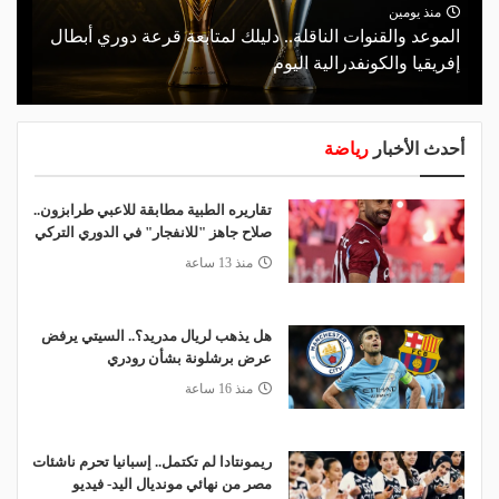
منذ يومين
الموعد والقنوات الناقلة.. دليلك لمتابعة قرعة دوري أبطال
إفريقيا والكونفدرالية اليوم
أحدث الأخبار
رياضة
تقاريره الطبية مطابقة للاعبي طرابزون..
صلاح جاهز "للانفجار" في الدوري التركي
منذ 13 ساعة
هل يذهب لريال مدريد؟.. السيتي يرفض
عرض برشلونة بشأن رودري
منذ 16 ساعة
ريمونتادا لم تكتمل.. إسبانيا تحرم ناشئات
مصر من نهائي مونديال اليد- فيديو