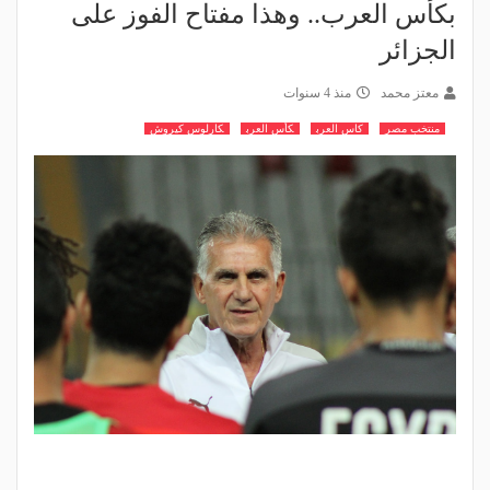
بكأس العرب.. وهذا مفتاح الفوز على
الجزائر
معتز محمد
منذ 4 سنوات
منتخب مصر
كاس العرب
كأس العرب
كارلوس كيروش