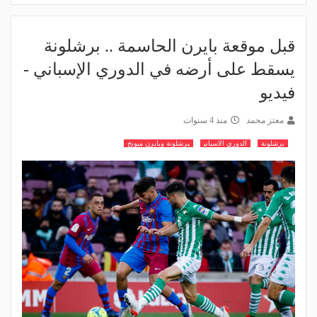
قبل موقعة بايرن الحاسمة .. برشلونة
يسقط على أرضه في الدوري الإسباني -
فيديو
معتز محمد
منذ 4 سنوات
برشلونة
الدوري الاسباني
برشلونة وبايرن ميونخ