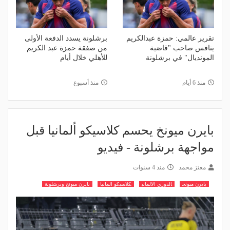
تقرير عالمي: حمزة عبدالكريم
برشلونة يسدد الدفعة الأولى
ينافس صاحب "قاضية
من صفقة حمزة عبد الكريم
المونديال" في برشلونة
للأهلي خلال أيام
منذ 6 أيام
منذ أسبوع
بايرن ميونخ يحسم كلاسيكو ألمانيا قبل
مواجهة برشلونة - فيديو
معتز محمد
منذ 4 سنوات
بايرن ميونخ
الدوري الالماني
كلاسيكو المانيا
بايرن ميونخ وبرشلونة