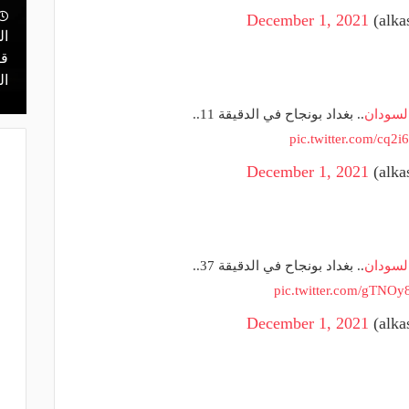
منذ يوم
December 1, 2021
 أعلن
مالك نادي الخلود: صلاح انتقل للدوري
ال
ن مفاوضات
المناسب.. الدوري السعودي ليس مكانًا
قر
لقضاء إجازة التقاعد
ال
لسودان
.. بغداد بونجاح في الدقيقة 11..
pic.twitter.com/cq2i
December 1, 2021
لسودان
.. بغداد بونجاح في الدقيقة 37..
pic.twitter.com/gTNO
December 1, 2021