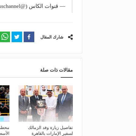
— قنوات الكاس (@alkasschannel)
شارك المقال
مقالات ذات صلة
تفاصيل زيارة وفد الزمالك
محطمً
لسفير الإمارات بالقاهرة
الأسط