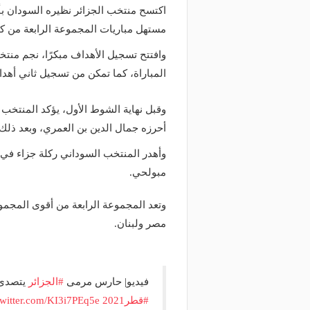
اكتسح منتخب الجزائر نظيره السودان بأر
مستهل مباريات المجموعة الرابعة من كأس العرب 2021، والت
المباراة، كما تمكن من تسجيل ثاني أهداف
وقبل نهاية الشوط الأول، يؤكد المنتخب 
أحرزه جمال الدين بن العمري، وبعد ذلك
مبولحي.
وتعد المجموعة الرابعة من أقوى المجمو
مصر ولبنان.
فيديو| حارس مرمى
#الجزائر
يتصدى 
#قطر2021
twitter.com/KI3i7PEq5e