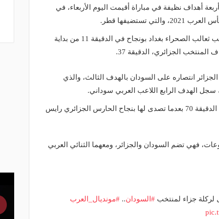
بعة أهداف نظيفة في مباراة أقيمت اليوم الأربعاء، في
ي تستضيفها قطر.
وافتتح تسجيل الأهداف مبكرًا، نجم منتخب ثعالب الصحراء بغداد بونجاح في الدقيقة 11 من بداية
 المنتخب الجزائري، الدقيقة 37.
الجزائر انتصاره على السودان بالهدف الثالث، والذي
 سجل الهدف الرابع اللاعب العربي سوداني.
وأهدر المنتخب السوداني ركلة جزاء في الدقيقة 70 بعدما تصدى لها بنجاح الحارس الجزائري رايس
عات، فهي تضم السودان والجزائر، ومعهما الثنائي العربي
لركلة جزاء لمنتخب
#السودان
..
#مونديال_العرب
pic.