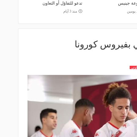
عة جينيس
تدعو للتفاؤل أو التعاون
 يومين
منذ 3 أيام
ي بفيروس كورونا
لوثي