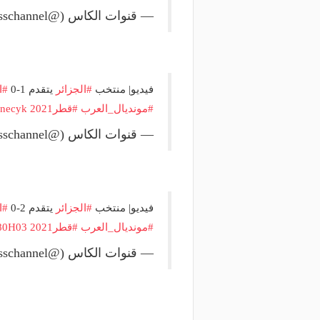
منذ 4 ساعات
منذ يوم
— قنوات الكاس (@alkasschannel)
وعد والقنوات الناقلة.. دليلك لمتابعة
البورصة كلمة السر.. لماذا
عة دوري أبطال إفريقيا والكونفدرالية
طرابزون سبور رسميًا ع
وم
صلاح؟
فيديو| منتخب
#الجزائر
يتقدم 1-0
#ا
#مونديال_العرب
#قطر2021
6necyk
— قنوات الكاس (@alkasschannel)
فيديو| منتخب
#الجزائر
يتقدم 2-0
#ا
#مونديال_العرب
#قطر2021
y80H03
— قنوات الكاس (@alkasschannel)