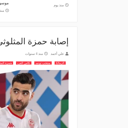
موسو
منذ يوم
منذ
إصابة حمزة المثلوث
علي أحمد
منذ 4 سنوات
الزمالك
منتخب تونس
كاس العرب
حمزة المث