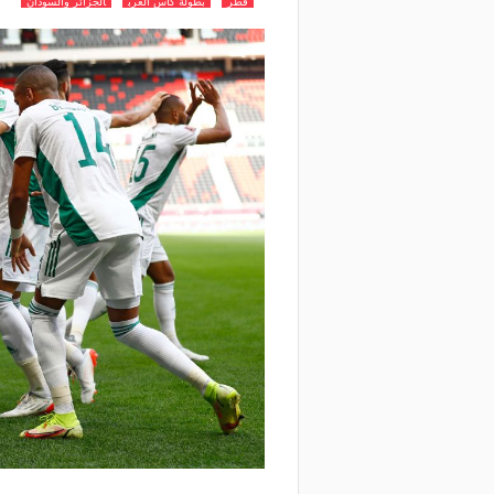
قطر
بطولة كاس العرب
الجزائر والسودان