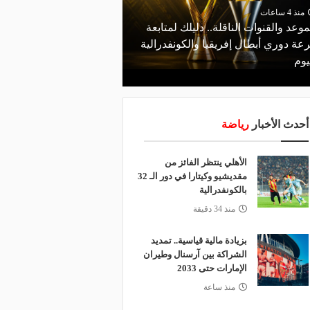
منذ 4 ساعات
منذ يوم
موعد والقنوات الناقلة.. دليلك لمتابعة
البورصة كلمة السر.. لماذ
عة دوري أبطال إفريقيا والكونفدرالية
طرابزون سبور رسميًا ع
يوم
صلاح؟
أحدث الأخبار
رياضة
الأهلي ينتظر الفائز من
مقديشيو وكيتارا في دور الـ 32
بالكونفدرالية
منذ 34 دقيقة
بزيادة مالية قياسية.. تمديد
الشراكة بين آرسنال وطيران
الإمارات حتى 2033
منذ ساعة