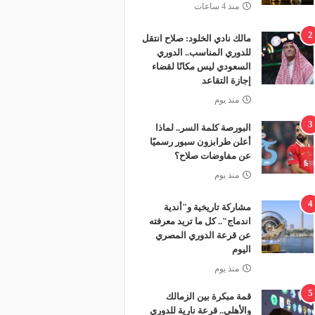
منذ 4 ساعات
2
مالك نادي الخلود: صلاح انتقل
للدوري المناسب.. الدوري
السعودي ليس مكانًا لقضاء
إجازة التقاعد
منذ يوم
3
البورصة كلمة السر.. لماذا
أعلن طرابزون سبور رسميًا
عن مفاوضات صلاح؟
منذ يوم
4
مشاركة تاريخية و"أندية
اندماج".. كل ما تريد معرفته
عن قرعة الدوري المصري
اليوم
منذ يوم
5
قمة مبكرة بين الزمالك
والأهلي.. قرعة نارية للدوري