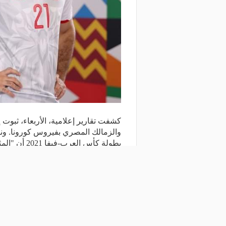
كشفت تقارير إعلامية، الأربعاء، ثبوت
والزمالك المصري بفيروس كورونا. ون
بطولة كأس العرب-فيفا 2021 أن "المثلوثي" ثبتت
شارك المقال