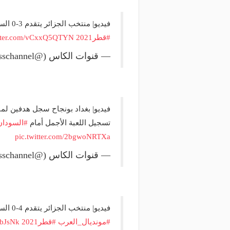
فيديو| منتخب الجزائر يتقدم 3-0 السودان.. جمال بلعمري في الدقيقة 43..
#قطر2021
itter.com/vCxxQ5QTYN
— قنوات الكاس (@alkasschannel)
فيديو| بغداد بونجاح سجل هدفين ل
تسجيل اللعبة الأجمل أمام
#السودان
pic.twitter.com/2bgwoNRTXa
— قنوات الكاس (@alkasschannel)
فيديو| منتخب الجزائر يتقدم 4-0 السودان.. العربي سوداني في الدقيقة 46..
#مونديال_العرب
#قطر2021
hbJsNk