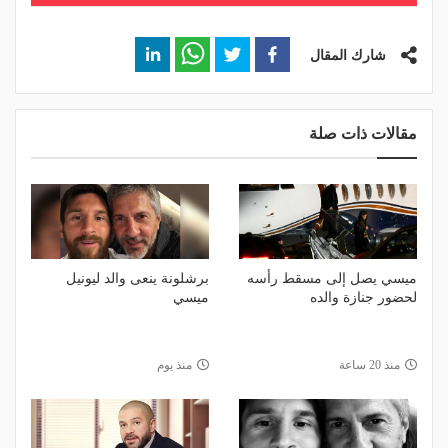
شارك المقال
مقالات ذات صلة
ميسي يصل إلى مسقط رأسه
برشلونة ينعى والد ليونيل
لحضور جنازة والده
ميسي
منذ 20 ساعة
منذ يوم