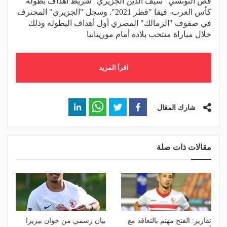
قص التونسي "سيف الدين الجزيري" شريط أهداف بطولة
كأس العرب- فيفا "قطر 2021". وسجل "الجزيري" المحترف
في صفوف "الزمالك" المصري أول أهداف البطولة وذلك
خلال مباراة منتخب بلاده أمام موريتانيا
اقرأ المزيد
شارك المقال
مقالات ذات صلة
تقارير: الفتح مهتم بالتعاقد مع
بيان رسمي من خوان بيزيرا