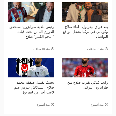
بعد فراق ليفربول.. لقاء صلاح
رئيس بلدية طرابزون: سنحقق
وكوناتي في تركيا يشعل مواقع
الدوري الثامن تحت قيادة
التواصل
"النجم الكبير" صلاح
منذ 7 ساعات
منذ 10 ساعات
راتب فلكي يقرب صلاح من
تحسبًا لفشل صفقة محمد
طرابزون التركي
صلاح.. بشتكاش يدرس ضم
لاعب آخر من ليفربول
منذ أسبوع
منذ أسبوع