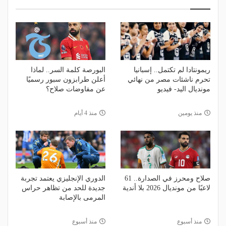
ريمونتادا لم تكتمل.. إسبانيا
البورصة كلمة السر.. لماذا
تحرم ناشئات مصر من نهائي
أعلن طرابزون سبور رسميًا
مونديال اليد- فيديو
عن مفاوضات صلاح؟
منذ يومين
منذ 4 أيام
صلاح ومحرز في الصدارة.. 61
الدوري الإنجليزي يعتمد تجربة
لاعبًا من مونديال 2026 بلا أندية
جديدة للحد من تظاهر حراس
المرمى بالإصابة
منذ أسبوع
منذ أسبوع