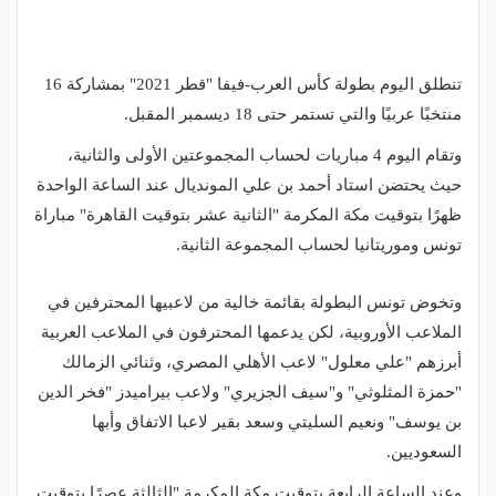
تنطلق اليوم بطولة كأس العرب-فيفا "قطر 2021" بمشاركة 16
منتخبًا عربيًا والتي تستمر حتى 18 ديسمبر المقبل.
وتقام اليوم 4 مباريات لحساب المجموعتين الأولى والثانية،
حيث يحتضن استاد أحمد بن علي المونديال عند الساعة الواحدة
ظهرًا بتوقيت مكة المكرمة "الثانية عشر بتوقيت القاهرة" مباراة
تونس وموريتانيا لحساب المجموعة الثانية.
وتخوض تونس البطولة بقائمة خالية من لاعبيها المحترفين في
الملاعب الأوروبية، لكن يدعمها المحترفون في الملاعب العربية
أبرزهم "علي معلول" لاعب الأهلي المصري، وثنائي الزمالك
"حمزة المثلوثي" و"سيف الجزيري" ولاعب بيراميدز "فخر الدين
بن يوسف" ونعيم السليتي وسعد بقير لاعبا الاتفاق وأبها
السعوديين.
وعند الساعة الرابعة بتوقيت مكة المكرمة "الثالثة عصرًا بتوقيت