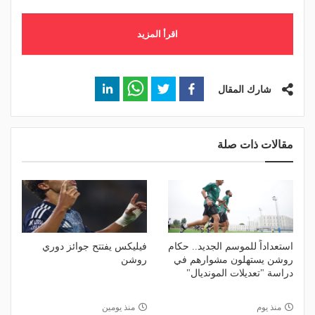
اقرأ المزيد
شارك المقال
مقالات ذات صلة
استعداداً للموسم الجديد.. حكام
فيليكس يفتتح جوائز دوري
روشن يستهلون مشوارهم في
روشن
دراسة "تعديلات المونديال"
منذ يوم
منذ يومين