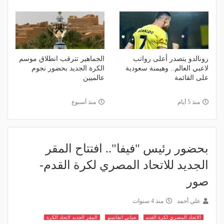
رونالدو يتصدر أعلى رواتب
الجماهير تترقب انطلاق موسم
لاعبي العالم.. وهيمنة سعودية
الكرة الجديد بحضور نجوم
على القائمة
عالميين
منذ 5 أيام
منذ أسبوع
بحضور رئيس "فيفا".. افتتاح المقر
الجديد للاتحاد المصري لكرة القدم-
صور
علي أحمد
منذ 4 سنوات
الاتحاد المصري لكرة القدم
جياني انفانتينو
المقر الجديد لاتحاد الكرة