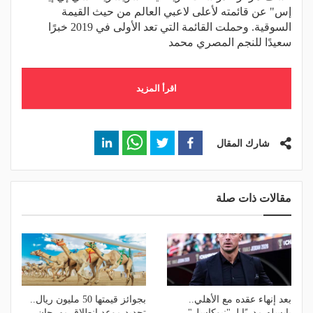
إس" عن قائمته لأعلى لاعبي العالم من حيث القيمة
السوقية. وحملت القائمة التي تعد الأولى في 2019 خبرًا
سعيدًا للنجم المصري محمد
اقرأ المزيد
شارك المقال
مقالات ذات صلة
بعد إنهاء عقده مع الأهلي..
بجوائز قيمتها 50 مليون ريال..
يايسله مدربًا لـ "نيوكاسل"
تحديد موعد انطلاق مهرجان