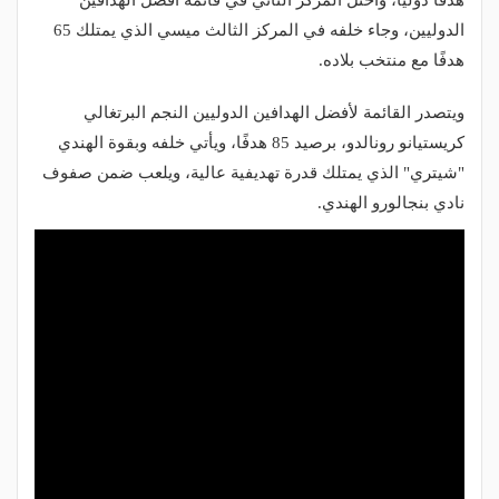
هدفًا دوليًا، واحتل المركز الثاني في قائمة أفضل الهدافين
الدوليين، وجاء خلفه في المركز الثالث ميسي الذي يمتلك 65
هدفًا مع منتخب بلاده.
ويتصدر القائمة لأفضل الهدافين الدوليين النجم البرتغالي
كريستيانو رونالدو، برصيد 85 هدفًا، ويأتي خلفه وبقوة الهندي
"شيتري" الذي يمتلك قدرة تهديفية عالية، ويلعب ضمن صفوف
نادي بنجالورو
الهندي.