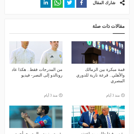
شارك المقال
مقالات ذات صلة
قمة مبكرة بين الزمالك
من المدرجات فقط.. هكذا عاد
والأهلي.. قرعة نارية للدوري
رونالدو إلى النصر- فيديو
المصري
منذ 3 أيام
منذ 3 أيام
رئيس فيفا طلب مساعدته..
بقميص نيوم.. المصري أحمد