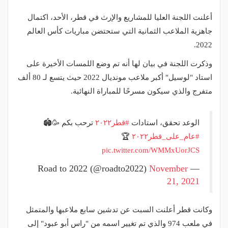
أعلنت اللجنة العليا للمشاريع والإرث في قطر، الأحد، اكتمال
جاهزية الملاعب الثمانية التي ستحتضن مباريات كأس العالم
2022.
وذكرت اللجنة في بيان لها أنه تم وضع اللمسات الأخيرة على
استاد "لوسيل" أكبر ملاعب مونديال 2022 حيث يتسع لـ 80 ألف
متفرج والذي سيكون مسرحًا للمباراة النهائية.
الوعد تحقق، استادات
#قطر٢٠٢٢
ترحب بكم 🥳🏟️
#عام_على_قطر٢٠٢٢
🏆
pic.twitter.com/WMMxUorJCS
November
— Road to 2022 (@roadto2022)
21, 2021
وكانت قطر أعلنت السبت عن تدشين سابع ملاعبها والمتمثل
في ملعب 974 والذي تم تغيير اسمه من "راس أبو عبود" إلى