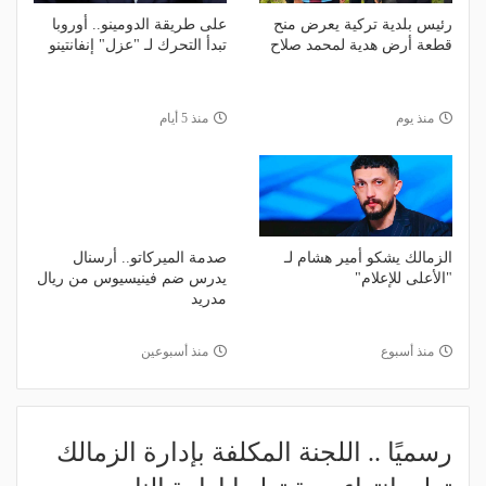
رئيس بلدية تركية يعرض منح
على طريقة الدومينو.. أوروبا
قطعة أرض هدية لمحمد صلاح
تبدأ التحرك لـ "عزل" إنفانتينو
منذ يوم
منذ 5 أيام
الزمالك يشكو أمير هشام لـ
صدمة الميركاتو.. أرسنال
"الأعلى للإعلام"
يدرس ضم فينيسيوس من ريال
مدريد
منذ أسبوع
منذ أسبوعين
رسميًا .. اللجنة المكلفة بإدارة الزمالك