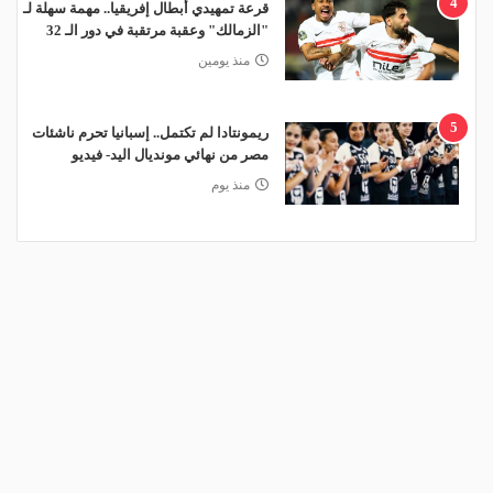
4
قرعة تمهيدي أبطال إفريقيا.. مهمة سهلة لـ
"الزمالك" وعقبة مرتقبة في دور الـ 32
منذ يومين
5
ريمونتادا لم تكتمل.. إسبانيا تحرم ناشئات
مصر من نهائي مونديال اليد- فيديو
منذ يوم
منذ يومين
الموعد والقنوات الناقلة.. دليلك لمتابعة قرعة دوري أبطال
إفريقيا والكونفدرالية اليوم