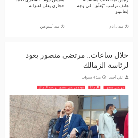
هاتف ترامب "يُغلَق" في وجه
حجازي يعلن اعتزاله
إنفانتينو
منذ 5 أيام
منذ أسبوعين
خلال ساعات.. مرتضى منصور يعود
لرئاسة الزمالك
علي أحمد
منذ 4 سنوات
مرتضى منصور
الزمالك
عودة مرتضى منصور لرئاسة الزمالك