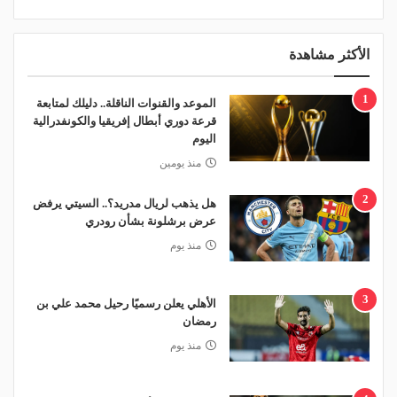
الأكثر مشاهدة
1
الموعد والقنوات الناقلة.. دليلك لمتابعة
قرعة دوري أبطال إفريقيا والكونفدرالية
اليوم
منذ يومين
2
هل يذهب لريال مدريد؟.. السيتي يرفض
عرض برشلونة بشأن رودري
منذ يوم
3
الأهلي يعلن رسميًا رحيل محمد علي بن
رمضان
منذ يوم