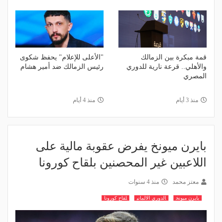
قمة مبكرة بين الزمالك
"الأعلى للإعلام" يحفظ شكوى
والأهلي.. قرعة نارية للدوري
رئيس الزمالك ضد أمير هشام
المصري
منذ 3 أيام
منذ 4 أيام
بايرن ميونخ يفرض عقوبة مالية على
اللاعبين غير المحصنين بلقاح كورونا
معتز محمد
منذ 4 سنوات
بايرن ميونخ
الدوري الالماني
لقاح كورونا