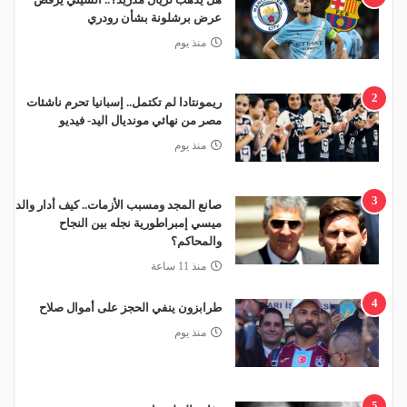
عرض برشلونة بشأن رودري
منذ يوم
2
ريمونتادا لم تكتمل.. إسبانيا تحرم ناشئات
مصر من نهائي مونديال اليد- فيديو
منذ يوم
3
صانع المجد ومسبب الأزمات.. كيف أدار والد
ميسي إمبراطورية نجله بين النجاح
والمحاكم؟
منذ 11 ساعة
4
طرابزون ينفي الحجز على أموال صلاح
منذ يوم
5