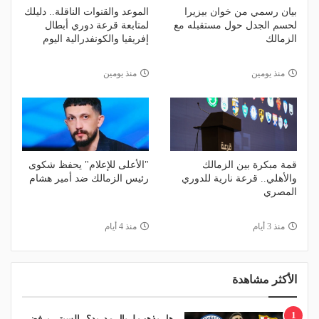
بيان رسمي من خوان بيزيرا
الموعد والقنوات الناقلة.. دليلك
لحسم الجدل حول مستقبله مع
لمتابعة قرعة دوري أبطال
الزمالك
إفريقيا والكونفدرالية اليوم
منذ يومين
منذ يومين
قمة مبكرة بين الزمالك
"الأعلى للإعلام" يحفظ شكوى
والأهلي.. قرعة نارية للدوري
رئيس الزمالك ضد أمير هشام
المصري
منذ 3 أيام
منذ 4 أيام
الأكثر مشاهدة
1
هل يذهب لريال مدريد؟.. السيتي يرفض