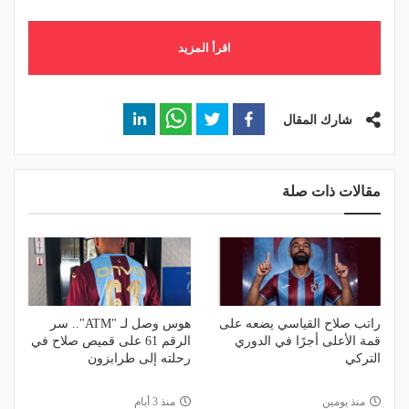
اقرأ المزيد
شارك المقال
مقالات ذات صلة
راتب صلاح القياسي يضعه على
هوس وصل لـ "ATM".. سر
قمة الأعلى أجرًا في الدوري
الرقم 61 على قميص صلاح في
التركي
رحلته إلى طرابزون
منذ يومين
منذ 3 أيام