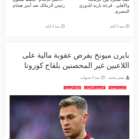
والأهلي.. قرعة نارية للدوري
رئيس الزمالك ضد أمير هشام
المصري
منذ 3 أيام
منذ 4 أيام
بايرن ميونخ يفرض عقوبة مالية على
اللاعبين غير المحصنين بلقاح كورونا
معتز محمد
منذ 4 سنوات
بايرن ميونخ
الدوري الالماني
لقاح كورونا