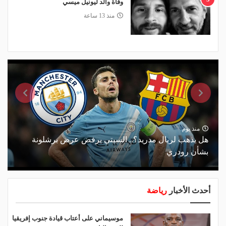
وفاة والد ليونيل ميسي
منذ 13 ساعة
منذ يوم
هل يذهب لريال مدريد؟.. السيتي يرفض عرض برشلونة
بشأن رودري
أحدث الأخبار
رياضة
موسيماني على أعتاب قيادة جنوب إفريقيا