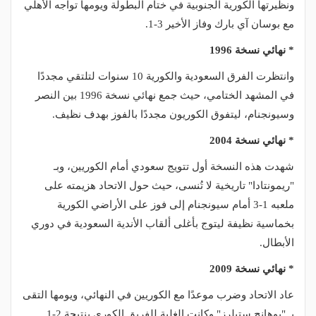
ونظيرتها الكورية الجنوبية في ختام البطولة ويومها تواجه الأهلي
مع بوسان آي بارك وفاز الأخير 3-1.
* نهائي نسخة 1996
وانتظرت الفرق السعودية والكورية 10 سنوات لتلتقي مجددًا
في المشهد الختامي، حيث جمع نهائي نسخة 1996 بين النصر
وسيونجنام، ليتفوق الكوريون مجددًا بالفوز بهدف نظيف.
* نهائي نسخة 2004
شهدت هذه النسخة أول تتويج سعودي أمام الكوريين، وبـ
"ريمونتادا" تاريخية لا تُنسى، حيث حول الاتحاد هزيمته على
ملعبه 1-3 أمام سيونجنام إلى فوز على الأراضي الكورية
بخماسية نظيفة ليتوج بأغلى ألقاب الأندية السعودية في دوري
الأبطال.
* نهائي نسخة 2009
عاد الاتحاد وضرب موعدًا مع الكوريين في النهائي، ويومها التقى
بـ "بوهانج ستيلرز" وكانت الغلبة للفريق الكوري بنتيجة 2-1.