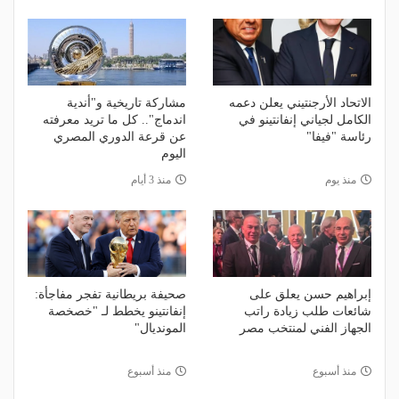
الاتحاد الأرجنتيني يعلن دعمه
مشاركة تاريخية و"أندية
الكامل لجياني إنفانتينو في
اندماج".. كل ما تريد معرفته
رئاسة "فيفا"
عن قرعة الدوري المصري
اليوم
منذ يوم
منذ 3 أيام
إبراهيم حسن يعلق على
صحيفة بريطانية تفجر مفاجأة:
شائعات طلب زيادة راتب
إنفانتينو يخطط لـ "خصخصة
الجهاز الفني لمنتخب مصر
المونديال"
منذ أسبوع
منذ أسبوع