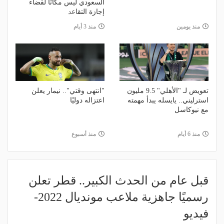
السعودي ليس مكانًا لقضاء
إجازة التقاعد
منذ يومين
منذ 3 أيام
تعويض لـ "الأهلي" 9.5 مليون
"انتهى وقتي".. نيمار يعلن
استرليني.. يايسله يبدأ مهمته
اعتزاله دوليًا
مع نيوكاسل
منذ 6 أيام
منذ أسبوع
قبل عام من الحدث الكبير.. قطر تعلن
رسميًا جاهزية ملاعب مونديال 2022-
فيديو