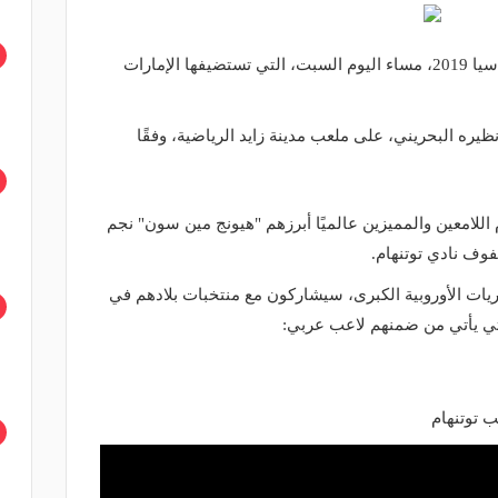
تنطلق المباراة الافتتاحية لبطولة كأس أسيا 2019، مساء اليوم السبت، التي تستضيفها الإمارات
ظيره البحريني، على ملعب مدينة زايد الرياضية، وفقًا
اللامعين والمميزين عالميًا أبرزهم "هيونج مين سون" نجم
وف نادي توتنهام.
 10 نجوم في الدوريات الأوروبية الكبرى، سيشاركون مع منتخبات بلادهم في