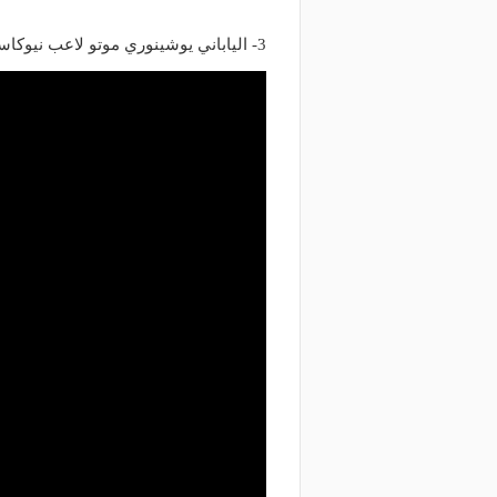
3- الياباني يوشينوري موتو لاعب نيوكاسل يونايتد