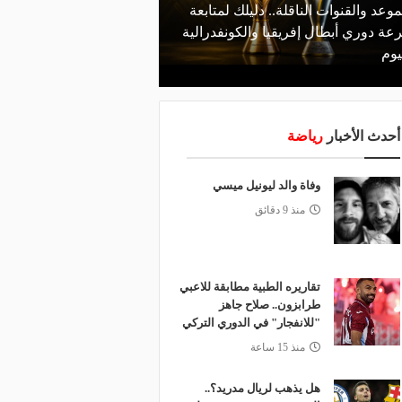
موعد والقنوات الناقلة.. دليلك لمتابعة
منذ يوم
عة دوري أبطال إفريقيا والكونفدرالية
الأهلي يعلن رسميًا رحيل
يوم
رمضان
أحدث الأخبار
رياضة
وفاة والد ليونيل ميسي
منذ 9 دقائق
تقاريره الطبية مطابقة للاعبي
طرابزون.. صلاح جاهز
"للانفجار" في الدوري التركي
منذ 15 ساعة
هل يذهب لريال مدريد؟..