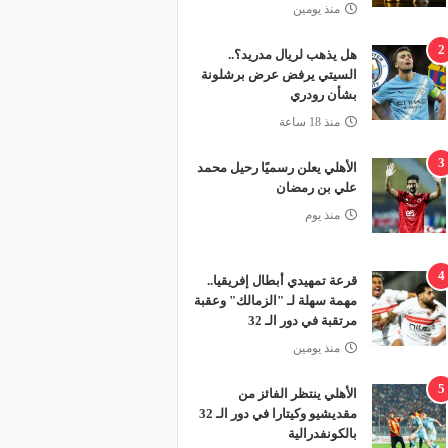
منذ يومين
2
هل يذهب لريال مدريد؟..
السيتي يرفض عرض برشلونة
بشأن رودري
منذ 18 ساعة
3
الأهلي يعلن رسميًا رحيل محمد
علي بن رمضان
منذ يوم
4
قرعة تمهيدي أبطال إفريقيا..
مهمة سهلة لـ "الزمالك" وعقبة
مرتقبة في دور الـ 32
منذ يومين
5
الأهلي ينتظر الفائز من
مقديشيو وكيتارا في دور الـ 32
بالكونفدرالية