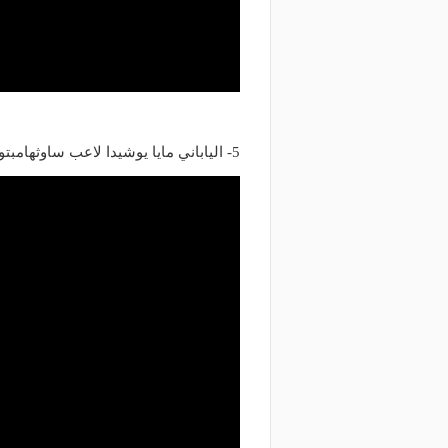
5- الياباني مايا يوشيدا لاعب ساوثهامبتون الانجليزي