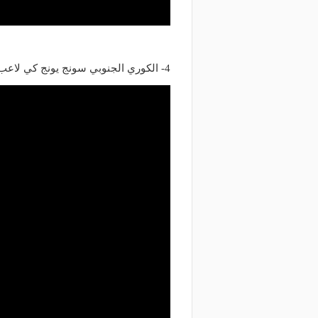
4- الكوري الجنوبي سونج يونج كي لاعب نيوكاسل يونايتد