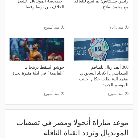
رئيس بشكتاش: لم نسع للتعاقد
"خصخصة المونديال" تشعل
مع محمد صلاح
الخلاف بين يويفا وفيفا
منذ 3 أيام
منذ أسبوع
360 ألف ريال للطاقم
جوشوا يُسقط برينجا بـ
السداسي.. الاتحاد السعودي
"القاضية" في ليلة مثيرة بجدة
يعتمد آلية طلب حكام أجانب
للموسم الجديد
منذ أسبوع
منذ أسبوع
موعد مباراة أنجولا ومصر في تصفيات
المونديال وتردد القناة الناقلة