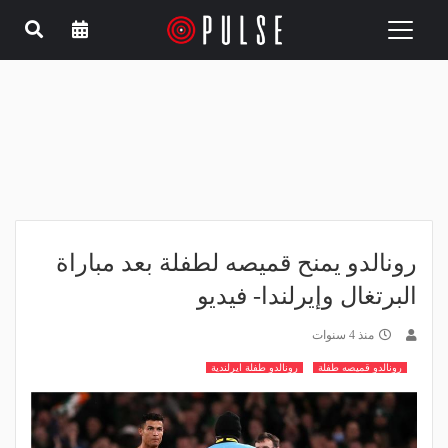
Toggle
navigation
رونالدو يمنح قميصه لطفلة بعد مباراة
البرتغال وإيرلندا- فيديو
منذ 4 سنوات
رونالدو قميصه طفلة
رونالدو طفلة ايرلندية