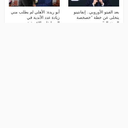
بعد الفيتو الأوروبي.. إنفانتينو
أبو ريدة: الأهلي لم يطلب مني
يتخلى عن خطة "خصخصة
زيادة عدد الأندية في
المونديال"
المسابقات الإفريقية
منذ أسبوع
منذ أسبوع
الأكثر مشاهدة
1
هل يذهب لريال مدريد؟.. السيتي يرفض
عرض برشلونة بشأن رودري
منذ يوم
2
ريمونتادا لم تكتمل.. إسبانيا تحرم ناشئات
مصر من نهائي مونديال اليد- فيديو
منذ يوم