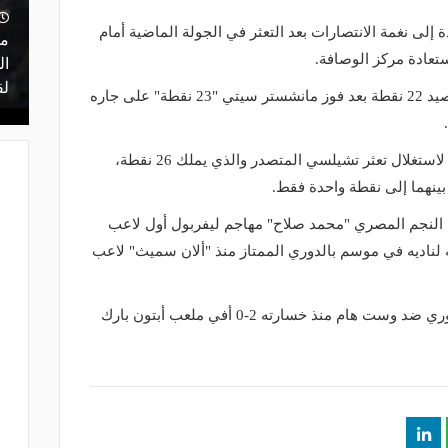
منذ يوم
إلى نغمة الانتصارات بعد التعثر في الجولة الماضية أمام
 أعلن
مشاركة تاريخية و"أندية اندماج".. كل ما
ما
تعادة مركز الوصافة.
ن مفاوضات
تريد معرفته عن قرعة الدوري المصري
ال
اليوم
لق
وتراجع ليفربول للمركز الثالث مؤقتًا برصيد 22 نقطة بعد فوز مانشستر سيتي "23 نقطة" على جاره
ويأمل ليفربول في خطف نقاط المباراة لاستغلال تعثر تشيلسي المتصدر والذي يملك 26 نقطة،
ينهما إلى نقطة واحدة فقط.
النجم المصري "محمد صلاح" مهاجم ليفربول أول لاعب
ناديه في موسم بالدوري الممتاز منذ "ألان سميث" لاعب
ولم يخسر ليفربول في 10 مباريات بالدوري ضد وست هام منذ خسارته 2-0 أفي ملعب أبتون بارك