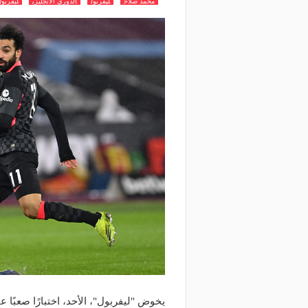
محمد صلاح
ليفربول
الدوري الانجليزي
ليفربو
يخوض "ليفربول"، الأحد، اختبارًا صعبًا