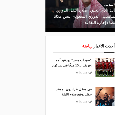
منذ يوم
منذ يوم
لك نادي الخلود: صلاح انتقل للدوري
البورصة كلمة السر.. لماذ
مناسب.. الدوري السعودي ليس مكانًا
طرابزون سبور رسميًا ع
ضاء إجازة التقاعد
صلاح؟
أحدث الأخبار
رياضة
"سيدات مصر" يودعن أمم
إفريقيا بـ 15 هدفًا في شباكهن
منذ ساعة
في معقل طرابزون.. موعد
حفل توقيع صلاح الليلة
منذ ساعة