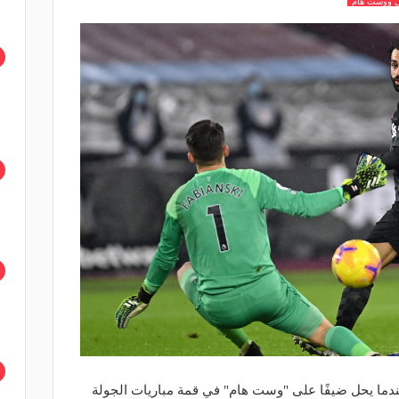
ل ووست هام
 عندما يحل ضيفًا على "وست هام" في قمة مباريات الجولة