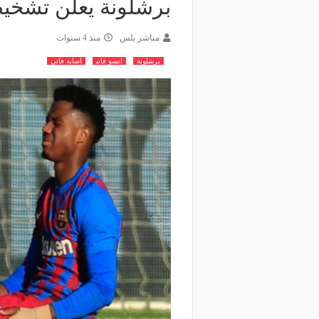
برشلونة يعلن تشخيص
مباشر بلس
منذ 4 سنوات
برشلونة
انسو فاتي
اصابة فاتي