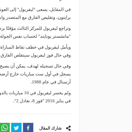
منذ يوم
منذ يوم
في المقابل، يسعى "ليفربول" إلى العودة 
لك نادي الخلود: صلاح انتقل للدوري
البورصة كلمة السر.. لماذا
برايتون، وتقليص الفارق مع المتصدر واس
مناسب.. الدوري السعودي ليس مكانًا
طرابزون سبور رسميًا ع
ضاء إجازة التقاعد
صلاح؟
"مانشستر يونايتد" لحساب نفس الجولة.
وفي حال فوز ليفربول سيتقلص الفارق ب
وفي حال تسجيله لهدف، يمكن أن يصبح 
يسجل في أول ست مباريات خارج أرضه ل
أرسنال في عام 1988.
في يناير 2016 "فوز 8، تعادل 2".
شارك المقال