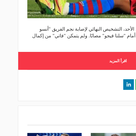
 الأحد، التشخيص النهائي لإصابة نجم الفريق "أنسو
مام "سلتا فيجو" مصابًا. ولم يتمكن "فاتي" من إكمال
اقرأ المزيد