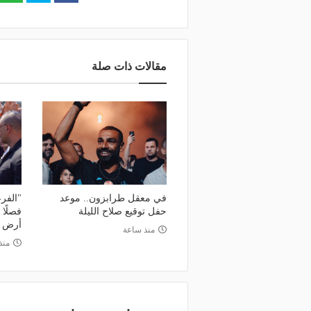
مقالات ذات صلة
في معقل طرابزون.. موعد
"الفرع
حفل توقيع صلاح الليلة
فصلًا 
أرض ط
منذ ساعة
منذ 12 س