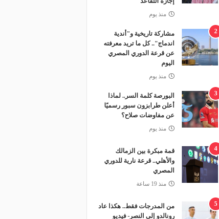
إجازة التقاعد
منذ يوم
2
مشاركة تاريخية و"أندية
اندماج".. كل ما تريد معرفته
عن قرعة الدوري المصري
اليوم
منذ يوم
3
البورصة كلمة السر.. لماذا
أعلن طرابزون سبور رسميًا
عن مفاوضات صلاح؟
منذ يوم
4
قمة مبكرة بين الزمالك
والأهلي.. قرعة نارية للدوري
المصري
منذ 19 ساعة
5
من المدرجات فقط.. هكذا عاد
رونالدو إلى النصر- فيديو