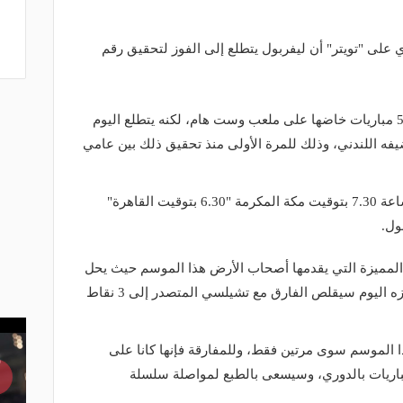
على "تويتر" أن ليفربول يتطلع إلى الفوز لتحقيق رقم
وتمكن ليفربول من الفوز في 4 من آخر 5 مباريات خاضها على ملعب وست هام، لكنه يتطلع اليوم
فه اللندني، وذلك للمرة الأولى منذ تحقيق ذلك بين عامي
وتشهد العاصمة البريطانية لندن عند الساعة 7.30 بتوقيت مكة المكرمة "6.30 بتوقيت القاهرة"
ول.
المميزة التي يقدمها أصحاب الأرض هذا الموسم حيث يحل
وست هام رابعًا بـ 20 نقطة وفي حال فوزه اليوم سيقلص الفارق مع تشيلسي المتصدر إلى 3 نقاط
 الموسم سوى مرتين فقط، وللمفارقة فإنها كانا على
ه، علمًا بأنه حقق الفوز في آخر 3 مباريات بالدوري، وسيسعى بالطبع لمواصلة سلسلة