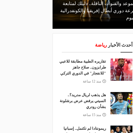
موعد والقنوات الناقلة.. دليلك لمتابعة
منذ يوم
عة دوري أبطال إفريقيا والكونفدرالية
الأهلي يعلن رسميًا رحيل
يوم
رمضان
أحدث الأخبار
رياضة
تقاريره الطبية مطابقة للاعبي
طرابزون.. صلاح جاهز
"للانفجار" في الدوري التركي
منذ 12 ساعة
هل يذهب لريال مدريد؟..
السيتي يرفض عرض برشلونة
بشأن رودري
منذ 15 ساعة
ريمونتادا لم تكتمل.. إسبانيا