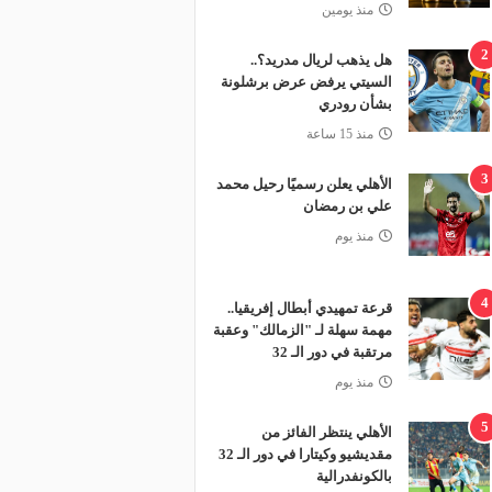
منذ يومين
2
هل يذهب لريال مدريد؟..
السيتي يرفض عرض برشلونة
بشأن رودري
منذ 15 ساعة
3
الأهلي يعلن رسميًا رحيل محمد
علي بن رمضان
منذ يوم
4
قرعة تمهيدي أبطال إفريقيا..
مهمة سهلة لـ "الزمالك" وعقبة
مرتقبة في دور الـ 32
منذ يوم
5
الأهلي ينتظر الفائز من
مقديشيو وكيتارا في دور الـ 32
بالكونفدرالية