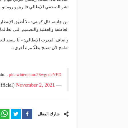
نشر الصحفي الإيطالي فابريزيو رومانو.
من جانبه، قال كونتي: «لا أطيق الإنتظار
العاطفة والعقلية والتصميم التي لطالما
وأضاف المدرب الإيطالي: «أنا سعيد للغاي
تطمح لأن تصبح بطلًا مرة أخرى».
io...
pic.twitter.com/26wgcdcYED
November 2, 2021
— Tottenham Hotspur (@SpursOfficial)
شارك المقال
منذ يومين