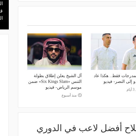
ال
منذ 15 ساعة
 محمد علي بن
هل يذهب لريال مدريد؟.. السيتي يرفض
قر
عرض برشلونة بشأن رودري
ال
مدرجات فقط.. هكذا عاد
آل الشيخ يعلن إطلاق بطولة
و إلى النصر- فيديو
التنس «Six Kings Slam» ضمن
موسم الرياض- فيديو
ام
منذ أسبوع
لاح أفضل لاعب في الدوري