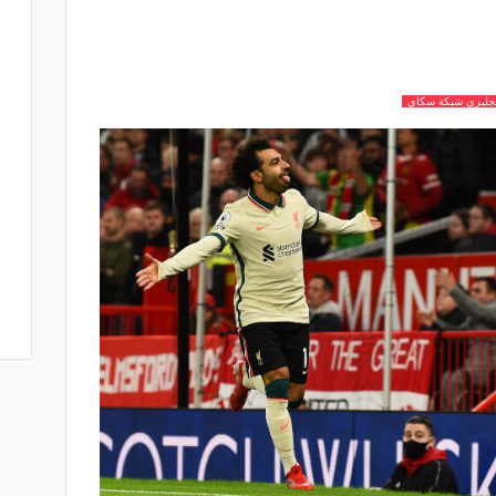
نجليزي شبكة سكاي