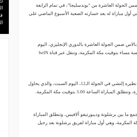
من الجولة العاشرة من "بوندسليجا"، في تمام الرابعة
نتقل للدوري
ال
منذ 22 ساعة
 أول مباراة له بعد خسارته الصعبة الأسبوع الماضي على
ي ليس مكانًا
قرعة تمهيدي أبطال إفريقيا.. مهمة سهلة
قر
لـ "الزمالك" وعقبة مرتقبة في دور الـ 32
ال
لاس ضمن الجولة العاشرة بالدوري الإنجليزي، اليوم
السبت، في مباراة تنطلق الساعة الخامسة مساء بتوقيت مكة المكرمة، وتنقل عبر قناة beIN
وفي الدوري الإسباني يواجه ريال مدريد نظيره إلتشي في الجولة الـ12، اليوم السبت، والذي يحاول
اراة الساعة 3.00 بتوقيت مكة المكرمة.
جمع ما بين برشلونة وديبورتيفو ألافيس، وتنطلق المباراة
 مساء بتوقيت مكة المكرمة، وهي أول مباراة لفريق برشلونة بعد رحيل