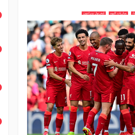
ات
مباريات اليوم
ليفربول ويرايتون