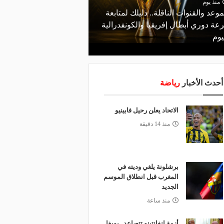
منذ يوم
منذ يومين
موعد والقنوات الناقلة.. دليلك لمتابعة
مالك نادي الخلود: صلاح ا
عة دوري أبطال إفريقيا والكونفدرالية
المناسب.. الدوري السعود
يوم
لقضاء إجازة التقاعد
أحدث الأخبار
رياضة
الاتحاد يعلن رحيل فابينيو
منذ 14 دقيقة
برشلونة يلغي وديته في
المغرب قبل انطلاق الموسم
الجديد
منذ ساعة
أزمة إنفانتينو تتصاعد.. يويفا