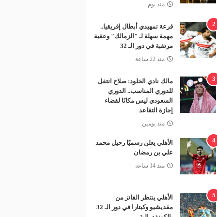
منذ يوم
2
قرعة تمهيدي أبطال إفريقيا..
مهمة سهلة لـ "الزمالك" وعقبة
مرتقبة في دور الـ 32
منذ 22 ساعة
3
مالك نادي الخلود: صلاح انتقل
للدوري المناسب.. الدوري
السعودي ليس مكانًا لقضاء
إجازة التقاعد
منذ يومين
4
الأهلي يعلن رسميًا رحيل محمد
علي بن رمضان
منذ 14 ساعة
5
الأهلي ينتظر الفائز من
مقديشيو وكيتارا في دور الـ 32
بالكونفدرالية