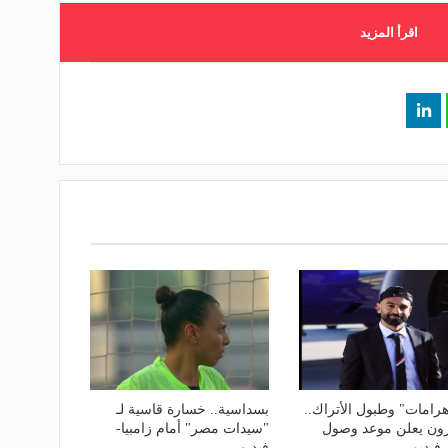
اقرأ المزيد
أهرامات" وطبول الأتراك..
بسداسية.. خسارة قاسية لـ
ون يعلن موعد وصول
"سيدات مصر" أمام زامبيا-
فيديو
فيديو