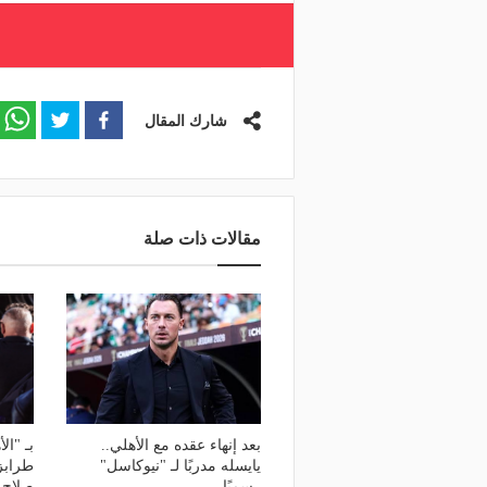
شارك المقال
مقالات ذات صلة
بعد إنهاء عقده مع الأهلي..
بـ "ال
يايسله مدربًا لـ "نيوكاسل"
طرابز
رسميًا
صلاح- 