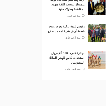
يتمسك بسحب الثقة ويهدد
بمقاطعة بطولات فيفا
منذ ساعتين
رئيس بلدية تركية يعرض منح
قطعة أرض هدية لمحمد صلاح
منذ 3 ساعات
بجائزة قدرها 500 ألف ريال..
استحداث كأس للهجن للملاك
السعوديين
منذ 4 ساعات