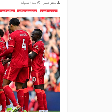
معتز حسن
منذ 4 سنوات
الدوري الاسباني
مانشيستر يونايتد
مواعيد المباري