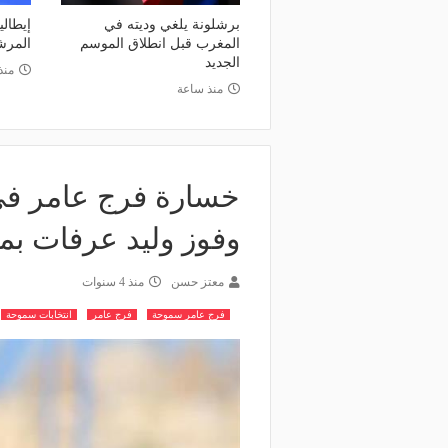
برشلونة يلغي وديته في
إيطالي
المغرب قبل انطلاق الموسم
المرشح
الجديد
منذ 5 أي
منذ ساعة
خسارة فرج عامر في 
وفوز وليد عرفات بم
معتز حسن
منذ 4 سنوات
فرج عامر سموحة
فرج عامر
انتخابات سموحة