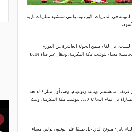
لمهمة في الدوريات الأوروبية، والتي ستشهد مباريات نارية
أسود.
 السبت، في لقاء ضمن الجولة العاشرة من الدوري
الإنجليزي، والتي تبدأ في تمام الساعة الخامسة مساء بتوقيت مكة المكرمة، وتنقل عبر قناة beIN
 فريقي مانشستر يونايتد وتوتنهام، وهي أول مباراة له بعد
خسارتة الثقيلة أمام ليفربول، وتنطلق المباراة في تمام الساعة 7.30 بتوقيت مكة المكرمة، وتبث
قاء بايرن ميونخ الذي حل ضيفًا على يونيون برلين مساء