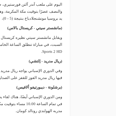
منذ يوم
منذ يومين
اليوم على ملعب آندر آلتن فورستيري، ض
وعد والقنوات الناقلة.. دليلك لمتابعة
مالك نادي الخلود: صلاح ا
والنصف عصرًا بتوقيت مكة المكرمة، وهي
عة دوري أبطال إفريقيا والكونفدرالية
المناسب.. الدوري السعود
يد بروسيا مونشنجلادباخ بنتيجة (5 - 0).
وم
لقضاء إجازة التقاعد
(مانشستر سيتي - كريستال بالاس)
ويقابل مانشستر سيتي نظيره كريستال با
Sports 2 HD.
(ريال مدريد - إلتشي)
فيها ريال مدريد الفوز للقفز على الصدارة، وتنطلق المب
(برشلونة - ديبورتيفو ألافيس)
ومن الدوري الإسباني أيضًا، هناك لقاء ي
في تمام الساعة 10.00
مدربه الهولندي رونالد كومان.