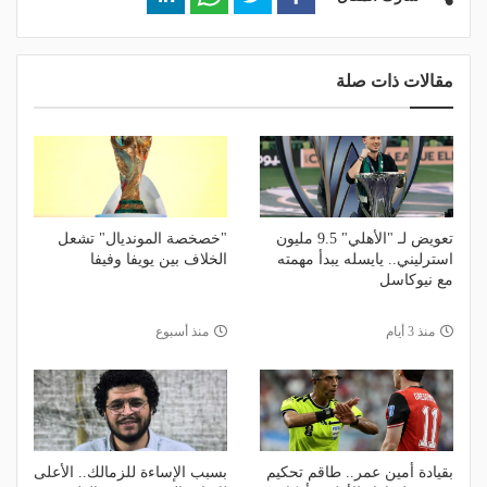
مقالات ذات صلة
تعويض لـ "الأهلي" 9.5 مليون
"خصخصة المونديال" تشعل
استرليني.. يايسله يبدأ مهمته
الخلاف بين يويفا وفيفا
مع نيوكاسل
منذ 3 أيام
منذ أسبوع
بقيادة أمين عمر.. طاقم تحكيم
بسبب الإساءة للزمالك.. الأعلى