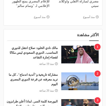
مصري لمباراة الأهلي وأوكلاند
للإعلام المصري يمنع الظهور
سيتي
الإعلامي لـ "وسام سالم"
منذ أسبوع
منذ أسبوع
الأكثر مشاهدة
1
مالك نادي الخلود: صلاح انتقل للدوري
المناسب.. الدوري السعودي ليس مكانًا
لقضاء إجازة التقاعد
منذ 19 ساعة
2
مشاركة تاريخية و"أندية اندماج".. كل ما
تريد معرفته عن قرعة الدوري المصري
اليوم
منذ 20 ساعة
3
البورصة كلمة السر.. لماذا أعلن طرابزون