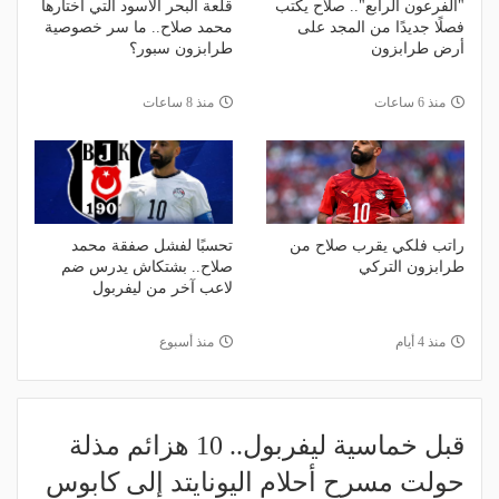
"الفرعون الرابع".. صلاح يكتب
قلعة البحر الأسود التي اختارها
فصلًا جديدًا من المجد على
محمد صلاح.. ما سر خصوصية
أرض طرابزون
طرابزون سبور؟
منذ 6 ساعات
منذ 8 ساعات
راتب فلكي يقرب صلاح من
تحسبًا لفشل صفقة محمد
طرابزون التركي
صلاح.. بشتكاش يدرس ضم
لاعب آخر من ليفربول
منذ 4 أيام
منذ أسبوع
قبل خماسية ليفربول.. 10 هزائم مذلة
حولت مسرح أحلام اليونايتد إلى كابوس