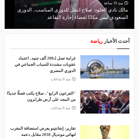
منذ 19 ساعة
مالك نادي الخلود: صلاح انتقل للدوري المناسب.. الدوري
السعودي ليس مكانًا لقضاء إجازة التقاعد
أحدث الأخبار
رياضة
غرامة تصل لـ200 ألف جنيه.. اعتماد
عقوبات مشددة للسباب الجماعي في
الدوري المصري
منذ 6 ساعات
"الفرعون الرابع".. صلاح يكتب فصلًا جديدًا
من المجد على أرض طرابزون
منذ 6 ساعات
تقارير: إنفانتينو يعرض استضافة المغرب
لنهائي مونديال 2030 مقابل دعمه