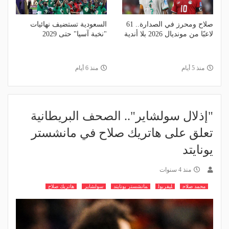
صلاح ومحرز في الصدارة.. 61
السعودية تستضيف نهائيات
لاعبًا من مونديال 2026 بلا أندية
"نخبة آسيا" حتى 2029
منذ 5 أيام
منذ 6 أيام
"إذلال سولشاير".. الصحف البريطانية
تعلق على هاتريك صلاح في مانشستر
يونايتد
منذ 4 سنوات
محمد صلاح
ليفربول
مانشستر يونايتد
سولشاير
هاتريك صلاح