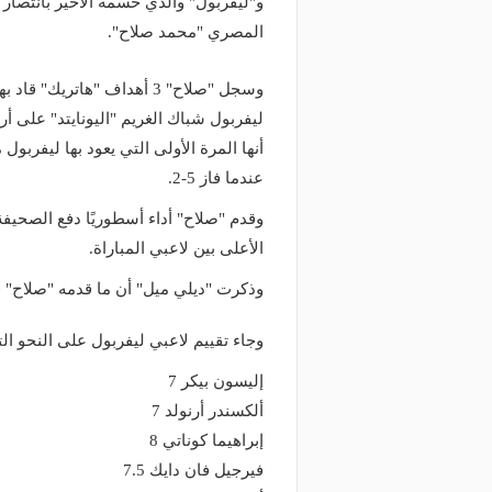
و"ليفربول" والذي حسمه الأخير بانتصار ت
المصري "محمد صلاح".
وسجل "صلاح" 3 أهداف "هاتري
أنها المرة الأولى التي يعود بها ليفربول 
عندما فاز 5-2.
الأعلى بين لاعبي المباراة.
وذكرت "ديلي ميل" أن ما قدمه "صلاح" في 
وجاء تقييم لاعبي ليفربول على النحو الت
إليسون بيكر 7
ألكسندر أرنولد 7
إبراهيما كوناتي 8
فيرجيل فان دايك 7.5