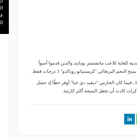
ال
منذ يوم
 محمد علي بن
قرعة تمهيدي أبطال إفريقيا.. مهمة سهلة
قر
لـ "الزمالك" وعقبة مرتقبة في دور الـ 32
ال
ة للغاية للاعب مانشستر يونايتد والذين قدموا أسوأ
جم البرتغالي "كريستيانو رونالدو" 3 درجات فقط.
وجاء تقييمات باقي اللاعبي ما بين 2 و3.5، فيما كان الحارس "ديفيد دي خيا" أوفر حظًا إذ حصل