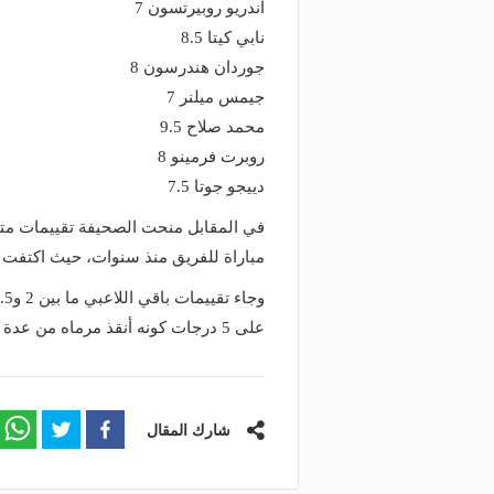
منذ يوم
أندريو روبيرتسون 7
وعد والقنوات الناقلة.. دليلك لمتابعة
منذ 21 ساعة
نابي كيتا 8.5
عة دوري أبطال إفريقيا والكونفدرالية
الأهلي يعلن رسميًا رحيل
جوردان هندرسون 8
وم
رمضان
جيمس ميلنر 7
محمد صلاح 9.5
روبرت فرمينو 8
دييجو جوتا 7.5
في المقابل منحت الصحيفة تقييمات متدني
مباراة للفريق منذ سنوات، حيث اكتفت بمنح الن
على 5 درجات كونه أنقذ مرماه من عدة كرات كادت أن تجعل النتيجة أكثر كارثية.
شارك المقال