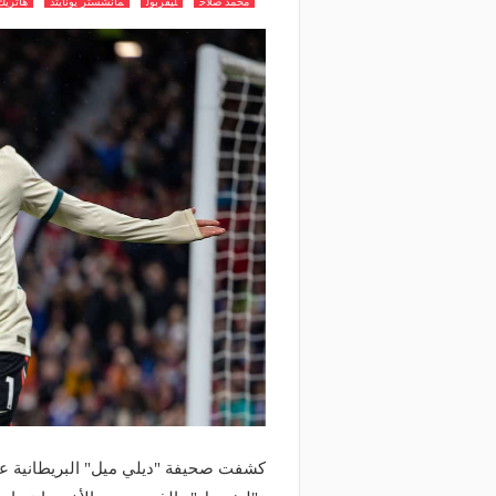
محمد صلاح
ليفربول
مانشستر يونايتد
هاتريك
كشفت صحيفة "ديلي ميل" البريطانية عن ت