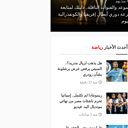
منذ يوم
موعد والقنوات الناقلة.. دليلك لمتابعة
منذ 21 ساعة
عة دوري أبطال إفريقيا والكونفدرالية
الأهلي يعلن رسميًا رحيل
يوم
رمضان
أحدث الأخبار
رياضة
هل يذهب لريال مدريد؟..
السيتي يرفض عرض برشلونة
بشأن رودري
منذ 23 دقيقة
ريمونتادا لم تكتمل.. إسبانيا
تحرم ناشئات مصر من نهائي
مونديال اليد- فيديو
منذ 3 ساعات
طرابزون ينفي الحجز على