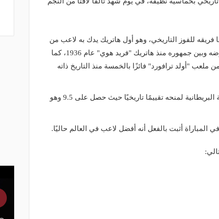
اريخي بخماسية نظيفة، في يوم شهد تألقًا لافتًا من النجم
ك" قاد بها فريقه للفوز التاريخي، وهو أول هاتريك يدك به لاعب من
ليفربول شباك الغريم "اليونايتد" على أرضه وبين جمهوره منذ هاتريك "فريد هوي" عام 1936، كما
من ملعب "أولد ترافورد" فائزًا بالخمسة منذ التاريخ ذاته
وقدم "صلاح" أداء أسطوريًا دفع الصحيفة البريطانية لمنحه تقييمًا تاريخيًا حيث حصل على 9.5 وهو
المباراة أثبت بالفعل أنه أفضل لاعب في العالم حاليًا.
الي: