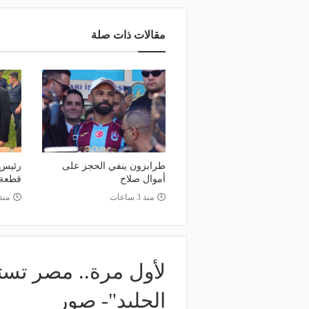
مقالات ذات صلة
طرابزون ينفي الحجز على
رئيس 
أموال صلاح
قطعة 
منذ 3 ساعات
منذ 10 سا
لأول مرة.. مصر تست
الجليد"- صور