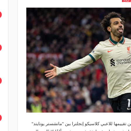
 صلاح
قييمها للاعبي كلاسيكو إنجلترا بين "مانشستر يونايتد"