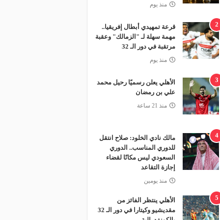
منذ يوم
2
قرعة تمهيدي أبطال إفريقيا..
مهمة سهلة لـ "الزمالك" وعقبة
مرتقبة في دور الـ 32
منذ يوم
3
الأهلي يعلن رسميًا رحيل محمد
علي بن رمضان
منذ 21 ساعة
4
مالك نادي الخلود: صلاح انتقل
للدوري المناسب.. الدوري
السعودي ليس مكانًا لقضاء
إجازة التقاعد
منذ يومين
5
الأهلي ينتظر الفائز من
مقديشيو وكيتارا في دور الـ 32
بالكونفدرالية