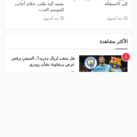
إلى الاستقالة
يعتمد آلية طلب حكام أجانب
للموسم الجديد
منذ أسبوع
منذ أسبوع
الأكثر مشاهدة
1
هل يذهب لريال مدريد؟.. السيتي يرفض
عرض برشلونة بشأن رودري
منذ يوم
2
ريمونتادا لم تكتمل.. إسبانيا تحرم ناشئات
مصر من نهائي مونديال اليد- فيديو
منذ يوم
3
ضربة قوية للاتحاد قبل مواجهة الجزيرة
الإماراتي في ملحق نخبة آسيا