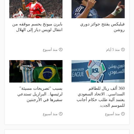
فيليكس يفتتح جوائز دوري
بايرن ميونخ يحسم موقفه من
روشن
انتقال لويس دياز إلى الهلال
منذ 5 أيام
منذ أسبوع
360 ألف ريال للطاقم
بسبب "تصريحات مسيئة"
السداسي.. الاتحاد السعودي
لرئيسها.. البرازيل تستدعي
يعتمد آلية طلب حكام أجانب
سفيرها في الأرجنتين
للموسم الجديد
منذ أسبوع
منذ أسبوع