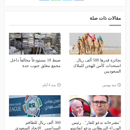
مقالات ذات صلة
بجائزة قدرها 500 ألف ريال..
ضبط 18 مستودعاً مخالفاً داخل
استحداث كأس للهجن للملاك
مجمع مغلق جنوب جدة
السعوديين
منذ يومين
منذ 4 أيام
"مقترحاته تدعو للعار".. رئيس
360 ألف ريال للطاقم
الوزراء البريطاني يدعو إنفانتينو
السداسي.. الاتحاد السعودي