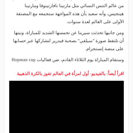
من عالم التنس النسائي مثل مارتينا نافارتينوفا ومارتينا
هينجيس، وأنه سعيد بأن هذه المواجهة ستجمعه مع المصنفة
الأولى على العالم لعدة سنوات.
ومن جانبها تحدثت سيرينا عن تحمسها الشديد للمباراة، ونيتها
أن تلتقط صورة "سيلفي" بصحبة فيدرير لتشاركها عبر حسابها
على منصة إنستجرام.
وستقام المباراة يوم الثلاثاء القادم، ضن فعاليات
Hopman cup
اقرأ أيضاً: بالفيديو- أول امرأة في العالم تفوز بالكرة الذهبية