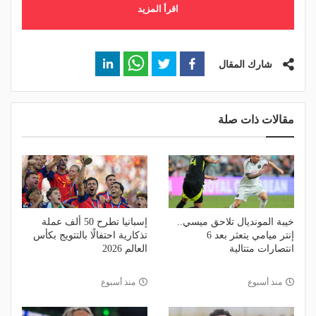
اقرأ المزيد
شارك المقال
مقالات ذات صلة
خيبة المونديال تلاحق ميسي..
إسبانيا تطرح 50 ألف عملة
إنتر ميامي يتعثر بعد 6
تذكارية احتفالًا بالتتويج بكأس
انتصارات متتالية
العالم 2026
منذ أسبوع
منذ أسبوع