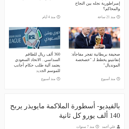
إمبراطورية نجله بين النجاح
والمحاكم؟
منذ 21 ساعة
منذ 4 أيام
صحيفة بريطانية تفجر مفاجأة:
360 ألف ريال للطاقم
إنفانتينو يخطط لـ "خصخصة
السداسي.. الاتحاد السعودي
المونديال"
يعتمد آلية طلب حكام أجانب
للموسم الجديد
منذ أسبوع
منذ أسبوع
بالفيديو- أسطورة الملاكمة مايويذر يربح
140 ألف يورو كل ثانية
علي أحمد
منذ 7 سنوات