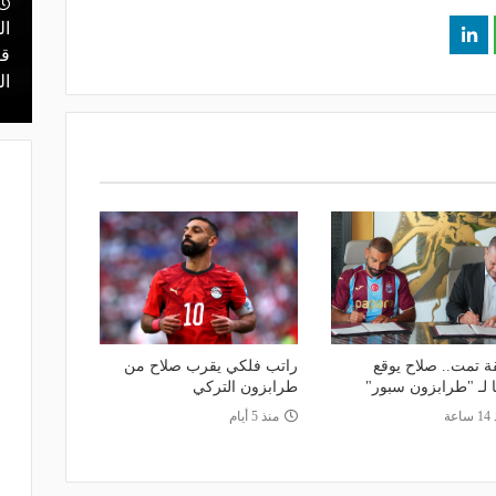
منذ يوم
مالك نادي الخلود: صلاح انتقل للدوري
ال
يا.. مهمة سهلة
المناسب.. الدوري السعودي ليس مكانًا
قر
في دور الـ 32
لقضاء إجازة التقاعد
ال
ة تمت.. صلاح يوقع
راتب فلكي يقرب صلاح من
ا لـ "طرابزون سبور"
طرابزون التركي
اعة
منذ 5 أيام