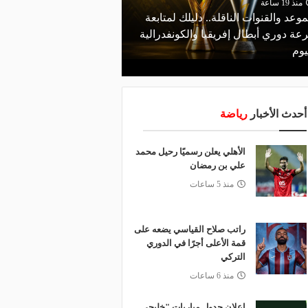
منذ 19 ساعة
موعد والقنوات الناقلة.. دليلك لمتابعة
منذ 13 ساعة
عة دوري أبطال إفريقيا والكونفدرالية
قرعة تمهيدي أبطال إفريق
يوم
لـ "الزمالك" وعقبة مرتقبة 
أحدث الأخبار
رياضة
الأهلي يعلن رسميًا رحيل محمد
علي بن رمضان
منذ 5 ساعات
راتب صلاح القياسي يضعه على
قمة الأعلى أجرًا في الدوري
التركي
منذ 6 ساعات
إعلان جدول مباريات "خليجي