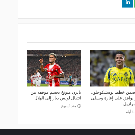
من خطط بوستيكوجلو..
بايرن ميونخ يحسم موقفه من
 يوافق على إعارة ويسلي
انتقال لويس دياز إلى الهلال
برازيل
منذ أسبوع
ام