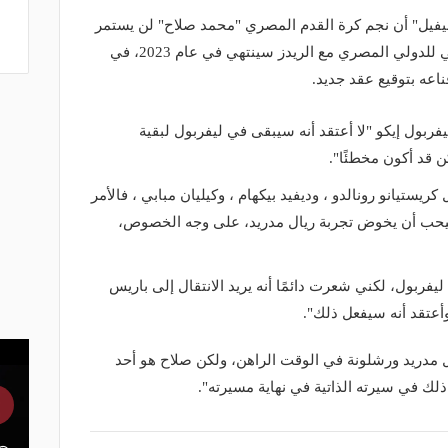
نيفيل" أن نجم كرة القدم المصري "محمد صلاح" لن يستمر
في نادي ليفربول، علمًا بأن العقد الحالي للدولي المصري مع الريدز سينتهي في عام 2023، في
اعه بتوقيع عقد جديد.
ربول إيكو "لا أعتقد أنه سيبقى في ليفربول لبقية
 قد أكون مخطئًا".
ستيانو رونالدو ، وديفيد بيكهام ، وكيليان مبابي ، فالأمر
سيحب أن يخوض تجربة ريال مدريد، على وجه الخصوص،
ليفربول، لكني شعرت دائمًا أنه يريد الانتقال إلى باريس
أعتقد أنه سيفعل ذلك".
ل مدريد ورشلونة في الوقت الراهن، ولكن صلاح هو أحد
لك في سيرته الذاتية في نهاية مسيرته".