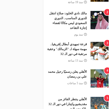
منذ 19 ساعة
2
مالك نادي الخلود: صلاح انتقل
للدوري المناسب.. الدوري
السعودي ليس مكانًا لقضاء
إجازة التقاعد
منذ يوم
3
قرعة تمهيدي أبطال إفريقيا..
مهمة سهلة لـ "الزمالك" وعقبة
مرتقبة في دور الـ 32
منذ 13 ساعة
4
الأهلي يعلن رسميًا رحيل محمد
علي بن رمضان
منذ 5 ساعات
5
الأهلي ينتظر الفائز من
مقديشيو وكيتارا في دور الـ 32
بالكونفدرالية