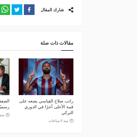
منذ 19 ساعة
وعد والقنوات الناقلة.. دليلك لمتابعة
منذ 13 ساعة
شارك المقال
عة دوري أبطال إفريقيا والكونفدرالية
قرعة تمهيدي أبطال إفريق
وم
لـ "الزمالك" وعقبة مرتقبة 
مقالات ذات صلة
راتب صلاح القياسي يضعه على
الصفق
قمة الأعلى أجرًا في الدوري
رسميً
التركي
منذ 14 س
منذ 6 ساعات