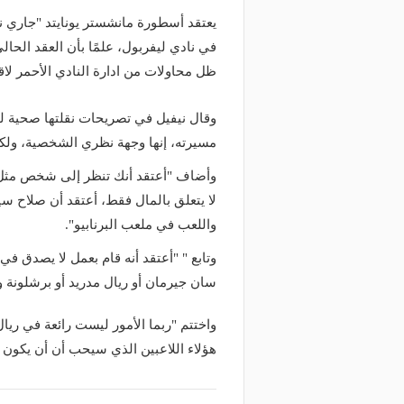
يعتقد أسطورة مانشستر يونايتد "جاري 
ظل محاولات من ادارة النادي الأحمر لاقن
وقال نيفيل في تصريحات نقلتها صحية ليف
مسيرته، إنها وجهة نظري الشخصية، ولكن
وأضاف "أعتقد أنك تنظر إلى شخص مثل كري
لا يتعلق بالمال فقط، أعتقد أن صلاح 
واللعب في ملعب البرنابيو".
وتابع " "أعتقد أنه قام بعمل لا يصدق في 
سان جيرمان أو ريال مدريد أو برشلونة و
واختتم "ربما الأمور ليست رائعة في ريا
هؤلاء اللاعبين الذي سيحب أن أن يكون ذ