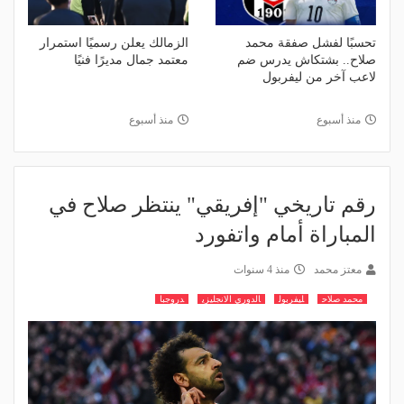
تحسبًا لفشل صفقة محمد
الزمالك يعلن رسميًا استمرار
صلاح.. بشتكاش يدرس ضم
معتمد جمال مديرًا فنيًا
لاعب آخر من ليفربول
منذ أسبوع
منذ أسبوع
رقم تاريخي "إفريقي" ينتظر صلاح في
المباراة أمام واتفورد
معتز محمد
منذ 4 سنوات
محمد صلاح
ليفربول
الدوري الانجليزي
دروجبا