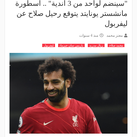
"سينضم لواحد من 3 أندية" .. أسطورة
مانشستر يونايتد يتوقع رحيل صلاح عن
ليفربول
معتز محمد
منذ 4 سنوات
محمد صلاح
ريال مدريد
باريس سان جيرمان
ليفربول