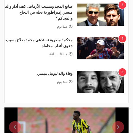
3
صانع المجد ومسبب الأزمات.. كيف أدار والد
ميسي إمبراطورية نجله بين النجاح
والمحاكم؟
منذ يوم
4
محكمة مصرية تستدعي محمد صلاح بسبب
دعوى أتعاب محاماة
منذ 18 ساعة
5
وفاة والد ليونيل ميسي
منذ يوم