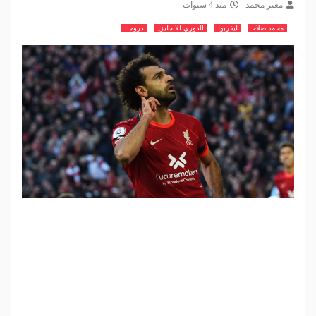
معتز محمد
منذ 4 سنوات
محمد صلاح
ليفربول
الدوري الانجليزي
دروجبا