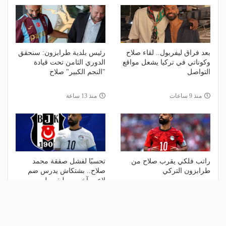
بعد فراق ليفربول.. لقاء صلاح
رئيس بلدية طرابزون: سنحقق
وكوناتي في تركيا يشعل مواقع
الدوري الثامن تحت قيادة
التواصل
"النجم الكبير" صلاح
منذ 9 ساعات
منذ 13 ساعة
راتب فلكي يقرب صلاح من
تحسبًا لفشل صفقة محمد
طرابزون التركي
صلاح.. بشتكاش يدرس ضم
لاعب آخر من ليفربول
منذ أسبوع
منذ أسبوع