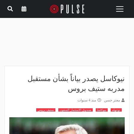
Toggle
navigation
نيوكاسل يصدر بياناً بشأن مستقبل
مدربه ستيف بروس
معتز حسن
منذ 4 سنوات
توتنهام
نيوكاسل
صندوق الاستثمار السعودي
ستيف بروس