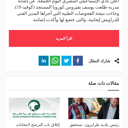
أعلن نادي الإسماعيلي المصري اليوم الجمعة، عن إصابة
مدربه طلعت يوسف بفيروس كورونا المستجد (كوفيد-19).
وجاءت نتيجة الفحوصات الطبية التي أجراها المدير الفنى
للدراويش إيجابية، والتى خضع لها وأكدت إصابته
اقرأ المزيد
شارك المقال
مقالات ذات صلة
رئيس بلدية طرابزون: سنحقق
إغلاق باب الترشح لانتخابات