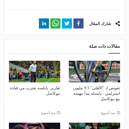
شارك المقال
مقالات ذات صلة
تعويض لـ "الأهلي" 9.5 مليون
تقارير: يايلسه يقترب من قيادة
استرليني.. يايسله يبدأ مهمته
نيوكاسل
مع نيوكاسل
منذ أسبوع
منذ أسبوع