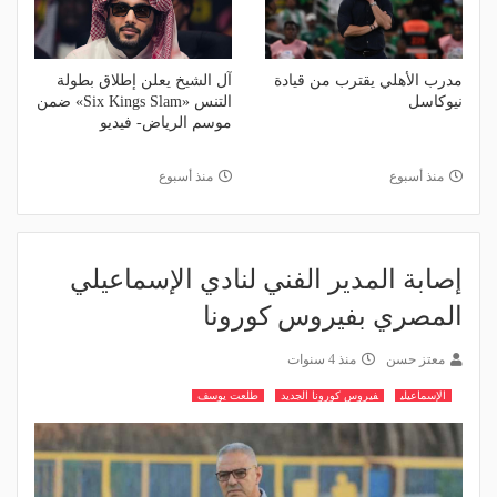
مدرب الأهلي يقترب من قيادة
آل الشيخ يعلن إطلاق بطولة
نيوكاسل
التنس «Six Kings Slam» ضمن
موسم الرياض- فيديو
منذ أسبوع
منذ أسبوع
إصابة المدير الفني لنادي الإسماعيلي
المصري بفيروس كورونا
معتز حسن
منذ 4 سنوات
الإسماعيلي
فيروس كورونا الجديد
طلعت يوسف