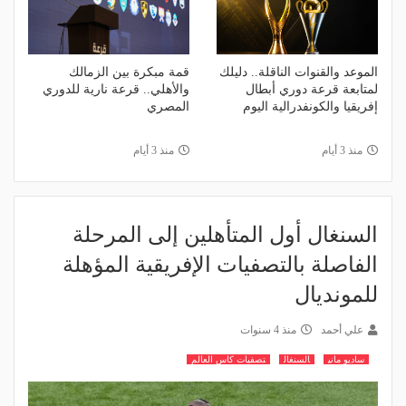
الموعد والقنوات الناقلة.. دليلك
قمة مبكرة بين الزمالك
لمتابعة قرعة دوري أبطال
والأهلي.. قرعة نارية للدوري
إفريقيا والكونفدرالية اليوم
المصري
منذ 3 أيام
منذ 3 أيام
السنغال أول المتأهلين إلى المرحلة
الفاصلة بالتصفيات الإفريقية المؤهلة
للمونديال
علي أحمد
منذ 4 سنوات
ساديو ماني
السنغال
تصفيات كاس العالم