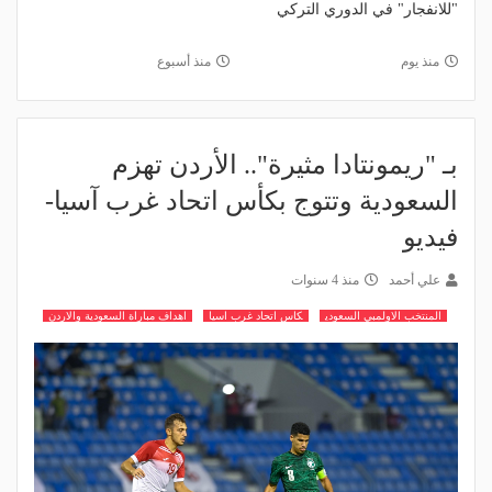
"للانفجار" في الدوري التركي
منذ يوم
منذ أسبوع
بـ "ريمونتادا مثيرة".. الأردن تهزم
السعودية وتتوج بكأس اتحاد غرب آسيا-
فيديو
علي أحمد
منذ 4 سنوات
المنتخب الاولمبي السعودي
كاس اتحاد غرب اسيا
اهداف مباراة السعودية والاردن