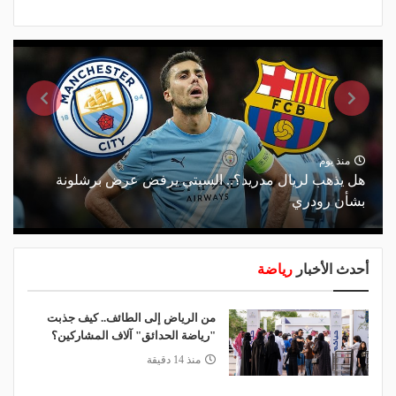
منذ يوم
هل يذهب لريال مدريد؟.. السيتي يرفض عرض برشلونة
بشأن رودري
أحدث الأخبار
رياضة
من الرياض إلى الطائف.. كيف جذبت
"رياضة الحدائق" آلاف المشاركين؟
منذ 14 دقيقة