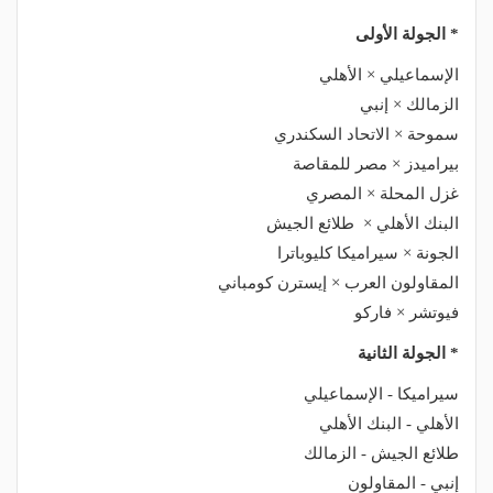
* الجولة الأولى
الإسماعيلي × الأهلي
الزمالك × إنبي
سموحة × الاتحاد السكندري
بيراميدز × مصر للمقاصة
غزل المحلة × المصري
البنك الأهلي × طلائع الجيش
الجونة × سيراميكا كليوباترا
المقاولون العرب × إيسترن كومباني
فيوتشر × فاركو
* الجولة الثانية
سيراميكا - الإسماعيلي
الأهلي - البنك الأهلي
طلائع الجيش - الزمالك
إنبي - المقاولون