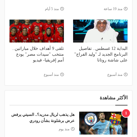
منذ 19 ساعة
منذ 5 أيام
البداية 12 غسطس.. تفاصيل
تلقى 9 أهداف خلال مباراتين..
البرنامج الجديد لـ "وليد الفراج"
منتخب "سيدات مصر" يودع
على شاشة روتانا
أمم إفريقيا- فيديو
منذ أسبوع
منذ أسبوع
الأكثر مشاهدة
1
هل يذهب لريال مدريد؟.. السيتي يرفض
عرض برشلونة بشأن رودري
منذ يوم