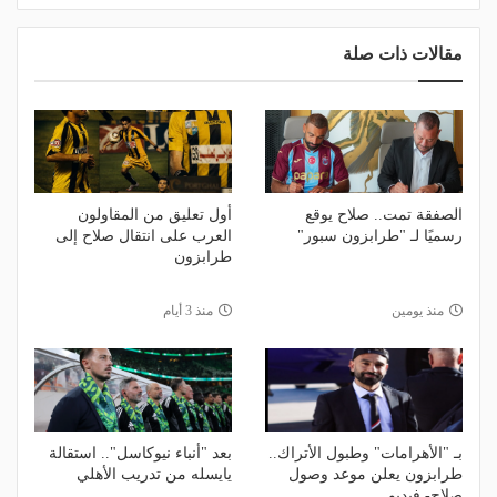
مقالات ذات صلة
الصفقة تمت.. صلاح يوقع
أول تعليق من المقاولون
رسميًا لـ "طرابزون سبور"
العرب على انتقال صلاح إلى
طرابزون
منذ يومين
منذ 3 أيام
بـ "الأهرامات" وطبول الأتراك..
بعد "أنباء نيوكاسل".. استقالة
طرابزون يعلن موعد وصول
يايسله من تدريب الأهلي
صلاح- فيديو