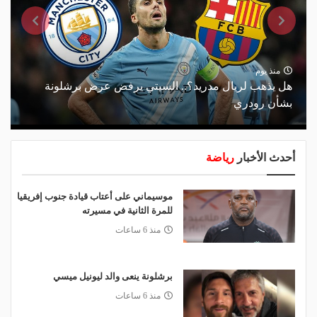
منذ يوم
هل يذهب لريال مدريد؟.. السيتي يرفض عرض برشلونة
بشأن رودري
أحدث الأخبار
رياضة
موسيماني على أعتاب قيادة جنوب إفريقيا
للمرة الثانية في مسيرته
منذ 6 ساعات
برشلونة ينعى والد ليونيل ميسي
منذ 6 ساعات