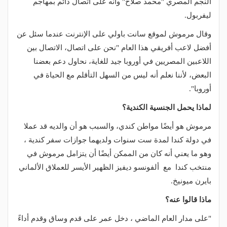
النجم المصري "محمد صلاح" وأنه على اتصال دائم بمهاجم
ليفربول.
وقال مرموش لموقع سانت باولي على الإنترنت عندما سئل عن
أفضل لاعب أفريقي هذا العام "نحن على اتصال، الاتصال بين
اللاعبين المصريين في أوروبا جيد للغاية، نحاول دعم بعضنا
البعض، لأننا نعلم أنه ليس من السهل التأقلم مع الحياة في
أوروبا".
لماذا يحمل الجنسية الكندية؟
مرموش هو أيضًا مواطن كندي، والسبب هو أن والديه قد عملا
في دولة كندا لمدة ست سنوات ولديهما جوازات سفر كندية ،
وهو ما يعني أنه كان من الممكن أيضًا أن يتزامل مرموش في
منتخب كندا مع ألفونسو ديفيز الظهير الأيسر للعملاق الألماني
بايرن ميونيخ.
ماذا قالوا عنه؟
"على مدار العام الماضي ، دخل عمر على قدم وساق وقدم أداءً