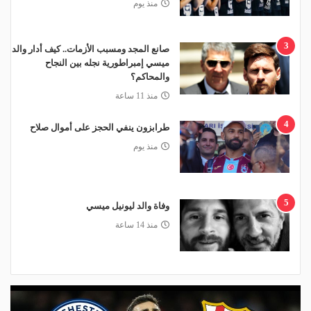
منذ يوم
3
صانع المجد ومسبب الأزمات.. كيف أدار والد
ميسي إمبراطورية نجله بين النجاح
والمحاكم؟
منذ 11 ساعة
4
طرابزون ينفي الحجز على أموال صلاح
منذ يوم
5
وفاة والد ليونيل ميسي
منذ 14 ساعة