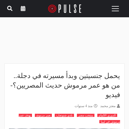
Toggle
navigation
يحمل جنسيتين وبدأ مسيرته في دجلة..
من هو عمر مرموش حديث المصريين؟-
فيديو
معتز محمد
منذ 4 سنوات
الدوري الالماني
منتخب مصر
نادي شتوتجارت
عمر مرموش
هدف عمر
مرموش في ليبيا