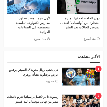
دون الحاجة لحذفها.. ميزة
لأول مرة.. مصر تطلق 5
منتظرة من "واتساب" لتعديل
مدارس تكنولوجيا تطبيقية
نصوص الحالات بعد النشر
متخصصة في الصناعات
الدوائية
منذ أسبوع
منذ أسبوع
الأكثر مشاهدة
1
هل يذهب لريال مدريد؟.. السيتي يرفض
عرض برشلونة بشأن رودري
منذ يوم
2
ريمونتادا لم تكتمل.. إسبانيا تحرم ناشئات
مصر من نهائي مونديال اليد- فيديو