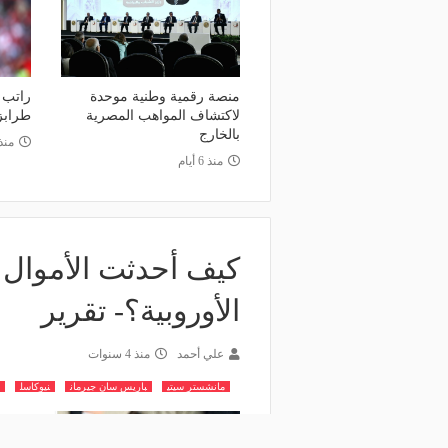
منصة رقمية وطنية موحدة
راتب 
لاكتشاف المواهب المصرية
طرابز
بالخارج
منذ
منذ 6 أيام
كيف أحدثت الأموال ا
الأوروبية؟- تقرير
علي أحمد
منذ 4 سنوات
مانشستر سيتي
باريس سان جيرمان
نيوكاسل