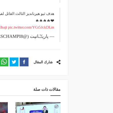
هدف ثيو هيرنانديز الثالث القاتل 
❤️🔥🔥🔥🔥
baji
pic.twitter.com/YGt5JckDLm
— ياريݣانيت (@LIGUEDESCHAMPI8)
شارك المقال
مقالات ذات صلة