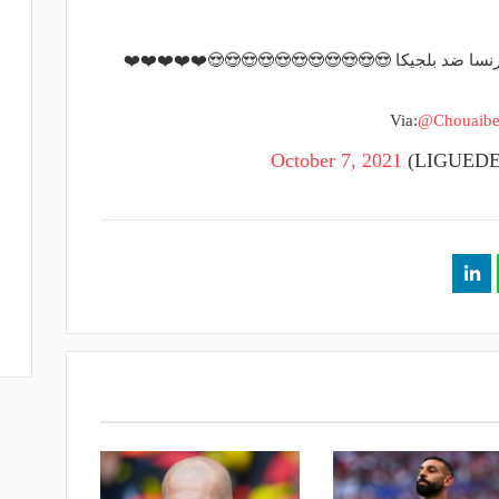
لفرنسا ضد بلجيكا 😍😍😍😍😍😍😍😍😍😍😍❤️❤️❤️❤️❤️
Via:
@Chouaibel
October 7, 2021