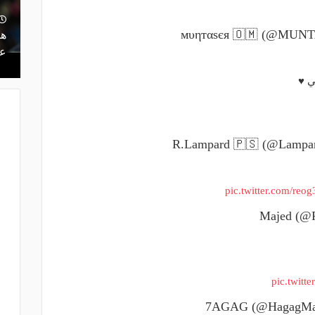
ت.. كيف أدار
منذ يوم
ه بين النجاح
ريمونتادا لم تكتمل.. إسبانيا تحرم ناشئات
هل
مصر من نهائي مونديال اليد- فيديو
عر
 ♥️
pic.twitter.com/reo
pic.twit