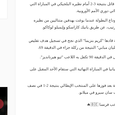
حول المنتخب الفرنسي تأخره 0-2 لفوز قاتل بنتيجة 3-2 أمام نظيره البلجيكي في المباراة التي
 دوري الأمم الأوروبية.
اع البطولة عندما بوغت بهدفين متتاليين من نظيره
 قادها "كريم بنزيما" الذي نجح في تسجيل هدف تقليص
لاعب "ثيو هيرنانديز".
ا في المباراة النهائية التي ستقام الأحد المقبل على
وكانت إسبانيا تأهلت إلى المباراة النهائية بعد فوزها على المنتخب الإيطالي بنتيجة 2-1 في نصف
 سان سيرو في ميلانو.
نسا 🇧🇪🔥