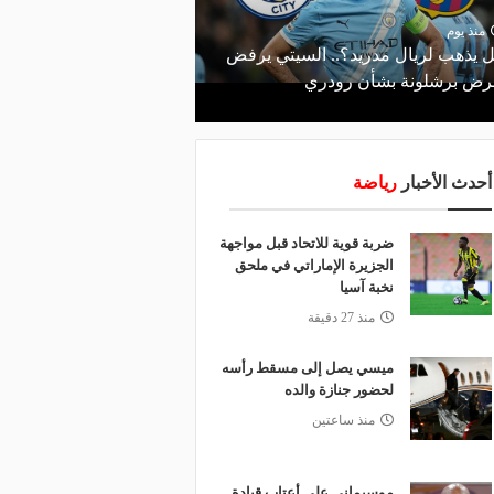
منذ 18 ساعة
صانع المجد ومسبب الأزم
منذ يوم
 يذهب لريال مدريد؟.. السيتي يرفض
والد ميسي إمبراطورية نج
ض برشلونة بشأن رودري
والمحاكم؟
أحدث الأخبار
رياضة
ضربة قوية للاتحاد قبل مواجهة
الجزيرة الإماراتي في ملحق
نخبة آسيا
منذ 27 دقيقة
ميسي يصل إلى مسقط رأسه
لحضور جنازة والده
منذ ساعتين
موسيماني على أعتاب قيادة