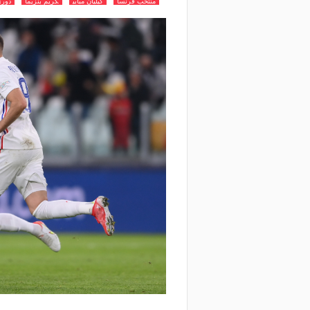
منتخب فرنسا
كيليان مبابي
كريم بنزيما
دوري