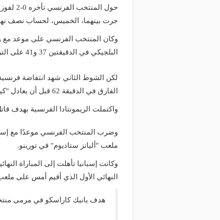
جرت بينهما، الخميس، لحساب نصف نهائي
وكان المنتخب الفرنسي على موعد مع ود
البلجيكي في الدقيقتين 37 و41 على الترتيب، عن طريق يانيك كاراسكو وإيميلو لوكاكو.
لكن الشوط الثاني شهد انتفاضة فرنسية
الفارق في الدقيقة 62 قبل أن يعادل "كيليان مبابي" النتيجة من ركلة جزاء في الدقيقة 69.
واكتملت الريمونتادا الفرنسية بهدف قاتل في الدقيقة 90 تكفل به ال
وضرب المنتخب الفرنسي موعدًا مع إسباني
ملعب "أليانز ستاديوم" في تورينو.
النهائي الأول الذي أقيم أمس على ملعب
هدف يانيك كاراسكو في مرمى منتخب فر