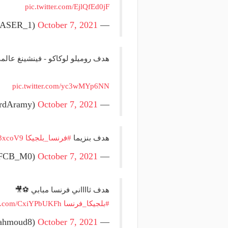
منذ 18 ساعة
pic.twitter.com/EjlQfEd0jF
صانع المجد ومسبب الأزما
منذ يوم
October 7, 2021
— мυηтαѕєя 🇴🇲 (@MUNTASER_1)
 يذهب لريال مدريد؟.. السيتي يرفض
والد ميسي إمبراطورية نجل
ض برشلونة بشأن رودري
والمحاكم؟
هدف روميلو لوكاكو - فينشينغ عالمي
pic.twitter.com/yc3wMYp6NN
October 7, 2021
— R.Lampard 🇵🇸 (@LampardAramy)
هدف بنزيما
#فرنسا_بلجيكا
g3xcoV9
October 7, 2021
— Majed (@FCB_M0)
هدف ثااااني فرنسا مبابي ⚽️🎥
#بلجيكا_فرنسا
ter.com/CxiYPbUKFh
October 7, 2021
— 7AGAG (@HagagMahmoud8)