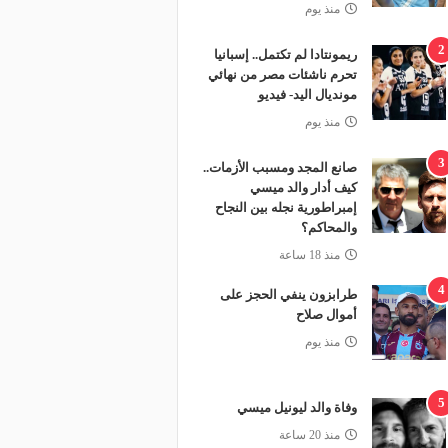
منذ يوم
2
ريمونتادا لم تكتمل.. إسبانيا
تحرم ناشئات مصر من نهائي
مونديال اليد- فيديو
منذ يوم
3
صانع المجد ومسبب الأزمات..
كيف أدار والد ميسي
إمبراطورية نجله بين النجاح
والمحاكم؟
منذ 18 ساعة
4
طرابزون ينفي الحجز على
أموال صلاح
منذ يوم
5
وفاة والد ليونيل ميسي
منذ 20 ساعة