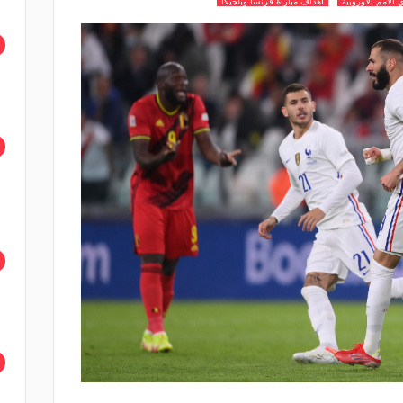
 الامم الاوروبية
اهداف مباراة فرنسا وبلجيكا