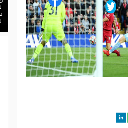
ال
منذ يوم
 محمد علي بن
قرعة تمهيدي أبطال إفريقيا.. مهمة سهلة
قر
لـ "الزمالك" وعقبة مرتقبة في دور الـ 32
ال