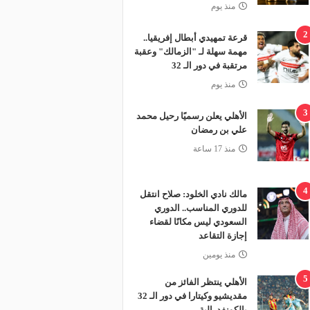
منذ يوم
2
قرعة تمهيدي أبطال إفريقيا..
مهمة سهلة لـ "الزمالك" وعقبة
مرتقبة في دور الـ 32
منذ يوم
3
الأهلي يعلن رسميًا رحيل محمد
علي بن رمضان
منذ 17 ساعة
4
مالك نادي الخلود: صلاح انتقل
للدوري المناسب.. الدوري
السعودي ليس مكانًا لقضاء
إجازة التقاعد
منذ يومين
5
الأهلي ينتظر الفائز من
مقديشيو وكيتارا في دور الـ 32
بالكونفدرالية