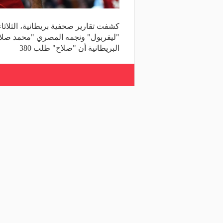
كشفت تقارير صحفية بريطانية، الثلاث
"ليفربول" ونجمه المصري "محمد صلا
البريطانية أن "صلاح" طلب 380
شارك المقال
مقالات ذات صلة