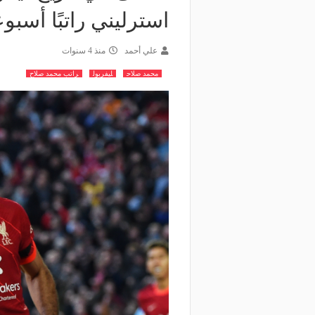
استرليني راتبًا أسبوعي
علي أحمد
منذ 4 سنوات
محمد صلاح
ليفربول
راتب محمد صلاح