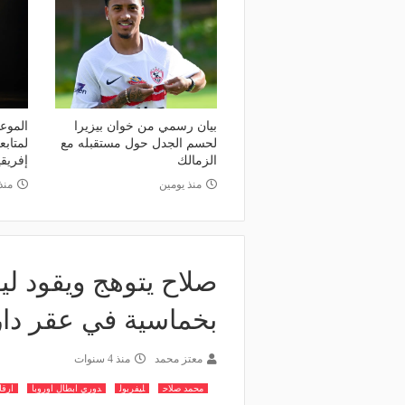
بيان رسمي من خوان بيزيرا
الموعد
لحسم الجدل حول مستقبله مع
لمتاب
الزمالك
إفريقي
منذ يومين
منذ 3 أي
صلاح يتوهج ويقود لي
بخماسية في عقر داره
معتز محمد
منذ 4 سنوات
محمد صلاح
ليفربول
دوري ابطال اوروبا
ارقا