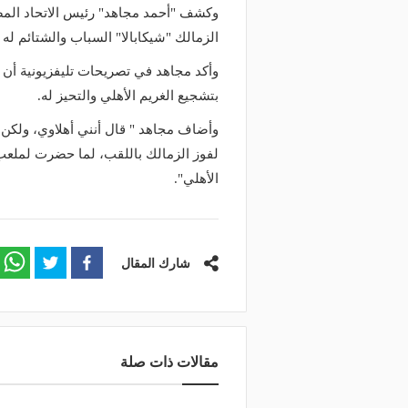
منذ 17 ساعة
وكشف "أحمد مجاهد" رئيس الاتحاد الم
صانع المجد ومسبب الأزما
منذ يوم
الزمالك "شيكابالا" السباب والشتائم له
 يذهب لريال مدريد؟.. السيتي يرفض
والد ميسي إمبراطورية نجل
ض برشلونة بشأن رودري
والمحاكم؟
وأكد مجاهد في تصريحات تليفزيونية أن ش
بتشجيع الغريم الأهلي والتحيز له.
وأضاف مجاهد " قال أنني أهلاوي، ولكن ل
لفوز الزمالك باللقب، لما حضرت لملعب 
الأهلي".
شارك المقال
مقالات ذات صلة