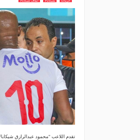
الزمالك
شيكابالا
ايقاف شيكابالا
تقدم اللاعب "محمود عبدالرازق شيكابالا