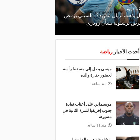
منذ 17 ساعة
صانع المجد ومسبب الأزم
منذ يوم
 يذهب لريال مدريد؟.. السيتي يرفض
والد ميسي إمبراطورية نج
ض برشلونة بشأن رودري
والمحاكم؟
أحدث الأخبار
رياضة
ميسي يصل إلى مسقط رأسه
لحضور جنازة والده
منذ ساعة
موسيماني على أعتاب قيادة
جنوب إفريقيا للمرة الثانية في
مسيرته
منذ 11 ساعة
برشلونة ينعى والد ليونيل