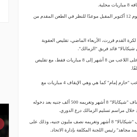
حلية.
وحدد مركز التسوية والتحكيم الرياضي يوم 12 أكتوبر المقبل موعدًا للنظر في الطعن المقدم من
لكرة القدم قررت، الأربعاء الماضي، تقليص العقوبة
يكابالا" قائد فريق "الزمالك".
وقررت اللجنة تخفيض العقوبة الموقعة على اللاعب من 8 أشهر إلى 8 مباريات فقط، مع تقليص
كما قررت اللجنة الإبقاء على عقوبة اللاعب "حازم إمام" كما هي وهي الإيقاف 4 مباريات مع
وكان اتحاد الكرة قرر في وقت سابق إيقاف "شيكابالا" 8 أشهر وتغريمه 500 ألف جنيه بعد دخوله
 خلال مراسم تسليم الزمالك درع الدوري.
وتقدم "الزمالك" بتظلم ضد عقوبة إيقاف "شيكابالا" 8 أشهر وتغريمه نصف مليون جنيه، وذلك على
د مجاهد" رئيس اللجنة المكلفة بإدارة الاتحاد.