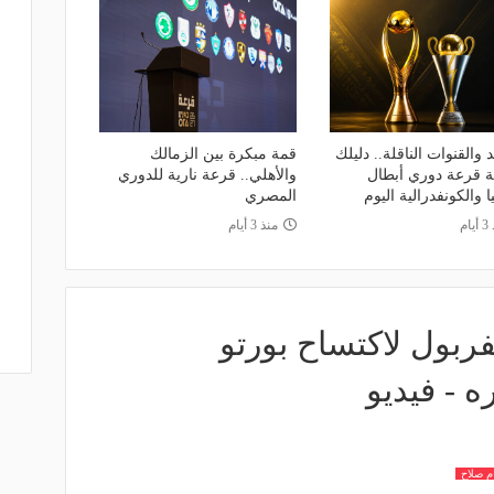
 والقنوات الناقلة.. دليلك
قمة مبكرة بين الزمالك
عة قرعة دوري أبطال
والأهلي.. قرعة نارية للدوري
ا والكونفدرالية اليوم
المصري
ام
منذ 3 أيام
فربول لاكتساح بورتو
 - فيديو
م صلاح