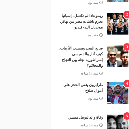
منذ يوم
2
ريمونتادا لم تكتمل.. إسبانيا
تحرم ناشئات مصر من نهائي
مونديال اليد- فيديو
منذ يوم
3
صانع المجد ومسبب الأزمات..
كيف أدار والد ميسي
إمبراطورية نجله بين النجاح
والمحاكم؟
منذ 17 ساعة
4
طرابزون ينفي الحجز على
أموال صلاح
منذ يوم
5
وفاة والد ليونيل ميسي
منذ 19 ساعة