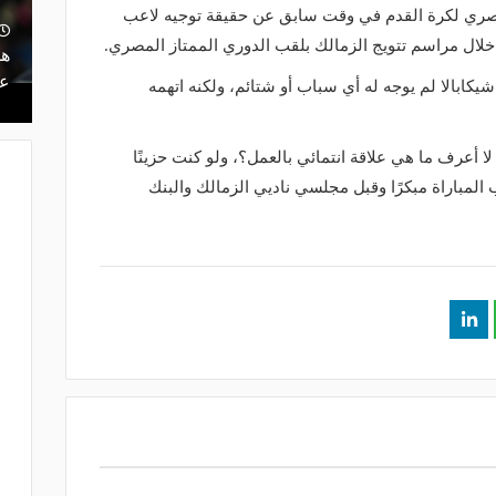
صري لكرة القدم في وقت سابق عن حقيقة توجيه لاعب
ت.. كيف أدار
منذ يوم
 خلال مراسم تتويج الزمالك بلقب الدوري الممتاز المصري.
ه بين النجاح
ريمونتادا لم تكتمل.. إسبانيا تحرم ناشئات
هل
مصر من نهائي مونديال اليد- فيديو
عر
يكابالا لم يوجه له أي سباب أو شتائم، ولكنه اتهمه
ا أعرف ما هي علاقة انتمائي بالعمل؟، ولو كنت حزينًا
المباراة مبكرًا وقبل مجلسي ناديي الزمالك والبنك