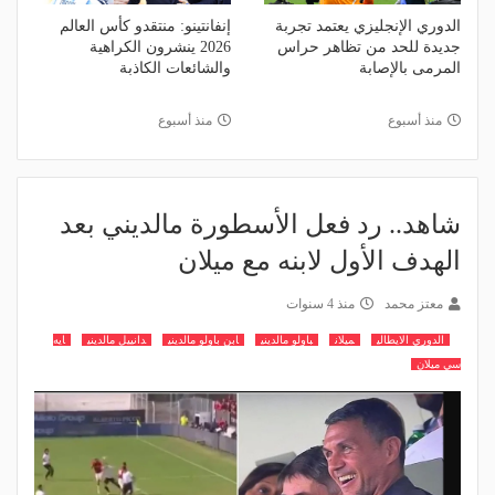
الدوري الإنجليزي يعتمد تجربة
إنفانتينو: منتقدو كأس العالم
جديدة للحد من تظاهر حراس
2026 ينشرون الكراهية
المرمى بالإصابة
والشائعات الكاذبة
منذ أسبوع
منذ أسبوع
شاهد.. رد فعل الأسطورة مالديني بعد
الهدف الأول لابنه مع ميلان
معتز محمد
منذ 4 سنوات
الدوري الايطالي
ميلان
باولو مالديني
ابن باولو مالديني
دانييل مالديني
ايه
سي ميلان