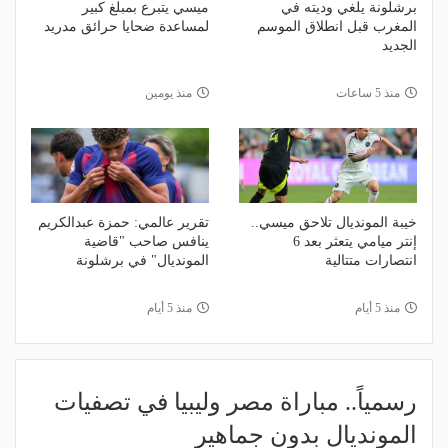
برشلونة يلغي وديته في
ميسي يتبرع بمبلغ كبير
المغرب قبل انطلاق الموسم
لمساعدة ضحايا حرائق مدريد
الجديد
منذ 5 ساعات
منذ يومين
خيبة المونديال تلاحق ميسي..
تقرير عالمي: حمزة عبدالكريم
إنتر ميامي يتعثر بعد 6
ينافس صاحب "قاضية
انتصارات متتالية
المونديال" في برشلونة
منذ 5 أيام
منذ 5 أيام
رسمياً.. مباراة مصر وليبيا في تصفيات
المونديال بدون جماهير