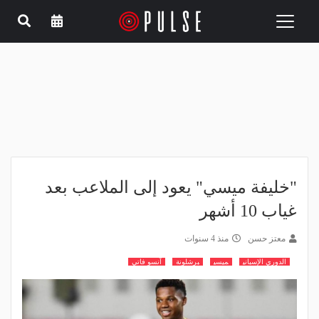
Toggle
navigation
"خليفة ميسي" يعود إلى الملاعب بعد
غياب 10 أشهر
معتز حسن
منذ 4 سنوات
الدوري الإسباني
ميسي
برشلونة
آنسو فاتي