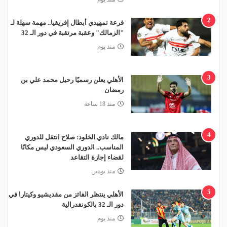
2
قرعة تمهيدي أبطال إفريقيا.. مهمة سهلة لـ
"الزمالك" وعقبة مرتقبة في دور الـ 32
منذ يوم
3
الأهلي يعلن رسميًا رحيل محمد علي بن
رمضان
منذ 18 ساعة
4
مالك نادي الخلود: صلاح انتقل للدوري
المناسب.. الدوري السعودي ليس مكانًا
لقضاء إجازة التقاعد
منذ يومين
5
الأهلي ينتظر الفائز من مقديشيو وكيتارا في
دور الـ 32 بالكونفدرالية
منذ يوم