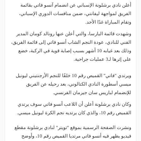
أعلن نادي برشلونة الإسباني عن انضمام آنسو فاتي بقائمة
الفريق لمواجهة ليفانتي، ضمن منافسات الدوري الإسباني،
وتقام المباراة غدًا الأحد.
وشهدت قائمة البارسا، والتي أعلن عنها رونالد كومان المدير
الفني للنادي، عودة النجم الشاب أنسو فاتي إلى قائمة الفريق،
وذلك بعد غيابه 10 أشهر بسبب إصابة قوية في الركبة، خضع
على إثرها لـ3 عمليات جراحية.
ويرتدي "فاتي" القميص رقم 10 خلفًا للنجم الأرجنتيني ليونيل
ميسي أسطورة النادي الكتالوني، بعد رحيله عن الفريق
للإنضمام لباريس سان جيرمان الفرنسي.
وكان نادي برشلونة أعلن أن اللاعب أنسو فاتي سوف يرتدي
القميص رقم 10، والذي كان يرتديه نجم الكرة ليونيل ميسي.
ونشرت الصفحة الرسمية بموقع "تويتر" لنادي برشلونة مقطع
فيديو يظهر فيه أنسو فاتي مرتديا القميص رقم 10، وأوضح