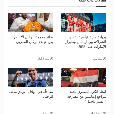
مقالات ذات صلة
بزيادة مالية قياسية.. تمديد
صانع معجزة الرأس الأخضر
الشراكة بين آرسنال وطيران
يقود نهضة بركان المغربي
الإمارات حتى 2033
منذ يوم
منذ 3 أيام
اتحاد الكرة المصري يشيد
مفاجأة في الهلال.. نونيز يطلب
بتراجع إنفانتينو عن مقترحه
الرحيل
"المثير للجدل"
منذ 5 أيام
منذ أسبوعين