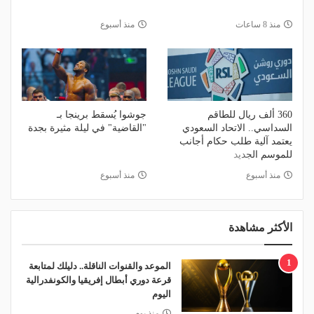
منذ 8 ساعات
منذ أسبوع
360 ألف ريال للطاقم
جوشوا يُسقط برينجا بـ
السداسي.. الاتحاد السعودي
"القاضية" في ليلة مثيرة بجدة
يعتمد آلية طلب حكام أجانب
للموسم الجديد
منذ أسبوع
منذ أسبوع
الأكثر مشاهدة
1
الموعد والقنوات الناقلة.. دليلك لمتابعة
قرعة دوري أبطال إفريقيا والكونفدرالية
اليوم
منذ يوم