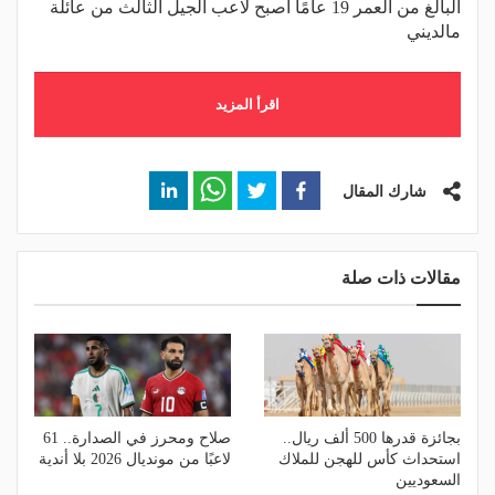
البالغ من العمر 19 عامًا أصبح لاعب الجيل الثالث من عائلة
مالديني
اقرأ المزيد
شارك المقال
مقالات ذات صلة
بجائزة قدرها 500 ألف ريال..
صلاح ومحرز في الصدارة.. 61
استحداث كأس للهجن للملاك
لاعبًا من مونديال 2026 بلا أندية
السعوديين