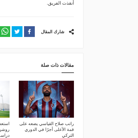
منذ يوم
منذ يومين
أنقذت الفريق.
وعد والقنوات الناقلة.. دليلك لمتابعة
مالك نادي الخلود: صلاح ا
عة دوري أبطال إفريقيا والكونفدرالية
المناسب.. الدوري السعود
وم
لقضاء إجازة التقاعد
شارك المقال
مقالات ذات صلة
راتب صلاح القياسي يضعه على
استعدا
قمة الأعلى أجرًا في الدوري
روشن 
التركي
دراسة 