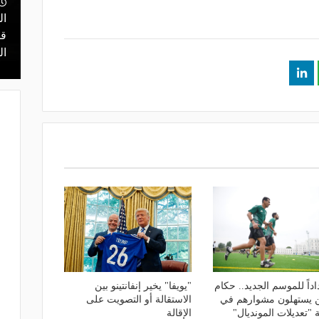
نتقل للدوري
ال
منذ 22 ساعة
ي ليس مكانًا
قرعة تمهيدي أبطال إفريقيا.. مهمة سهلة
قر
لـ "الزمالك" وعقبة مرتقبة في دور الـ 32
ال
داً للموسم الجديد.. حكام
"يويفا" يخير إنفانتينو بين
يستهلون مشوارهم في
الاستقالة أو التصويت على
"تعديلات المونديال"
الإقالة