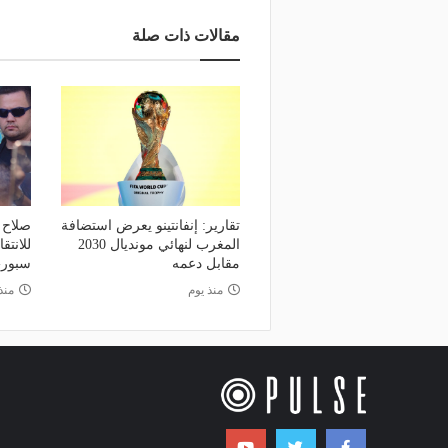
مقالات ذات صلة
تقارير: إنفانتينو يعرض استضافة
صلاح 
المغرب لنهائي مونديال 2030
للانتق
مقابل دعمه
سبور-
منذ يوم
منذ