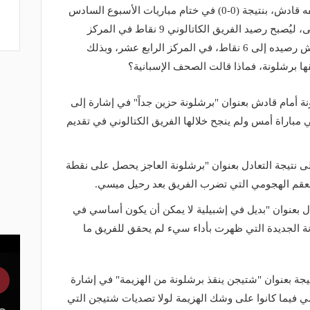
اكتفى فريق برشلونة بالتعادل، مع مضيفه قادش، بنتيجة (0-0) في ختام مباريات الأسبوع السادس
من بطولة الدوري الإسباني الدرجة الأولى، ليُصبح رصيد الفريق الكاتالوني 9 نقاط في المركز
السابع، مع بقاء مباراة مؤجلة، ورفع قادش رصيده إلى 6 نقاط، في المركز الرابع عشر، وبذلك
ها برشلونة، فماذا قالت الصحف الإسبانية؟
 أمام قادش بعنوان "برشلونة حزين جداً" في إشارة إلى
مباراة أمس ولم ينجح خلالها الفريق الكتالوني في تقديم
ى نتيجة التعادل بعنوان "برشلونة العاجز يحصل على نقطة
لعقم الهجومي التي تضرب الفريق بعد رحيل ميسي.
ة على التعادل بعنوان "بديل في إشبيلية لا يمكن أن يكون أساسي في
ة الجديدة التي ظهرت بأداء سيء لم يحقق للفريق ما
ة بعنوان "شتيجن ينقذ برشلونة من الهزيمة" في إشارة
ي فيما كانوا على وشك الهزيمة لولا تصديات شتيجن التي