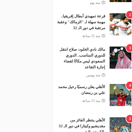
منذ يوم
2
قرعة تمهيدي أبطال إفريقيا..
مهمة سهلة لـ "الزمالك" وعقبة
مرتقبة في دور الـ 32
منذ 22 ساعة
3
مالك نادي الخلود: صلاح انتقل
للدوري المناسب.. الدوري
السعودي ليس مكانًا لقضاء
إجازة التقاعد
منذ يومين
4
الأهلي يعلن رسميًا رحيل محمد
علي بن رمضان
منذ 13 ساعة
5
الأهلي ينتظر الفائز من
مقديشيو وكيتارا في دور الـ 32
بالكونفدرالية