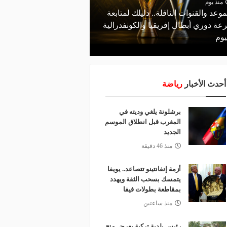
منذ يوم
منذ يومين
موعد والقنوات الناقلة.. دليلك لمتابعة
مالك نادي الخلود: صلاح ا
عة دوري أبطال إفريقيا والكونفدرالية
المناسب.. الدوري السعود
يوم
لقضاء إجازة التقاعد
أحدث الأخبار
رياضة
برشلونة يلغي وديته في
المغرب قبل انطلاق الموسم
الجديد
منذ 46 دقيقة
أزمة إنفانتينو تتصاعد.. يويفا
يتمسك بسحب الثقة ويهدد
بمقاطعة بطولات فيفا
منذ ساعتين
رئيس بلدية تركية يعرض منح