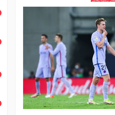
 تعادل برشلونة وقادش