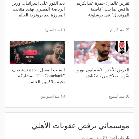
تقرير عالمي: حمزة عبدالكريم
بعد الفوز على إسرائيل.. وزير
ينافس صاحب "قاضية
الرياضة المصري يهنئ منتخب
المونديال" في برشلونة
المبارزة بعد برونزية العالم
منذ 5 أيام
منذ أسبوع
العرض الأخير.. 40 مليون يورو
السبت المقبل.. جدة تستضيف
تقّرب صلاح من بشكتاش
"The Comeback" بمشاركة
نخبة ملاكمين العالم
منذ أسبوع
منذ أسبوعين
موسيماني يرفض عقوبات الأهلي
علي أحمد
منذ 4 سنوات