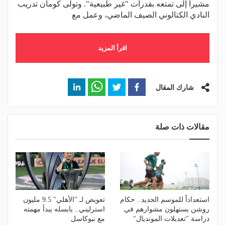
مشيرا إلى تمتعه بقدرات "غير طبيعية". وتولى كومان تدريب
النادي الكتالوني الصيف الماضي، وعمل مع
اقرأ المزيد
شارك المقال
مقالات ذات صلة
استعداداً للموسم الجديد.. حكام
تعويض لـ "الأهلي" 9.5 مليون
روشن يستهلون مشوارهم في
استرليني.. يايسله يبدأ مهمته
دراسة "تعديلات المونديال"
مع نيوكاسل