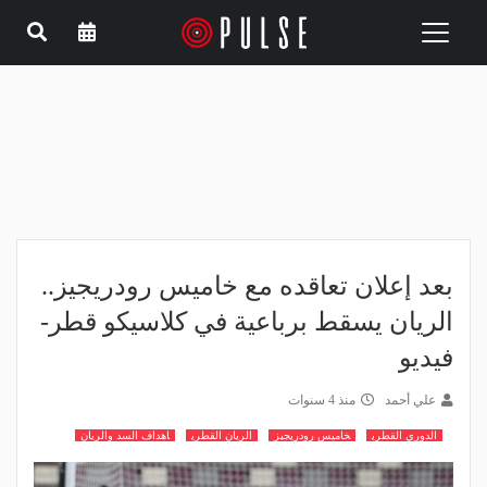
Toggle
navigation
بعد إعلان تعاقده مع خاميس رودريجيز..
الريان يسقط برباعية في كلاسيكو قطر-
فيديو
علي أحمد
منذ 4 سنوات
الدوري القطري
خاميس رودريجيز
الريان القطري
اهداف السد والريان