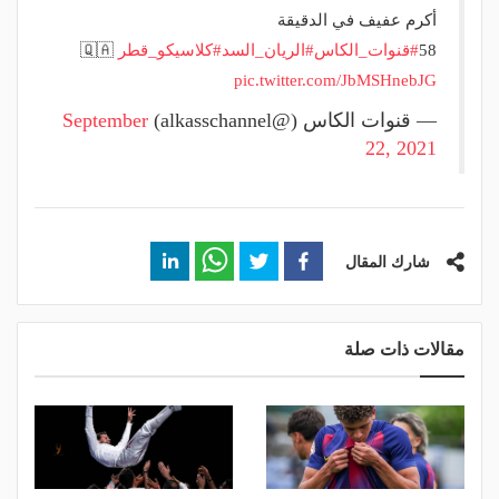
أكرم عفيف في الدقيقة
58
#قنوات_الكاس
#الريان_السد
#كلاسيكو_قطر
🇶🇦
pic.twitter.com/JbMSHnebJG
— قنوات الكاس (@alkasschannel)
September
22, 2021
شارك المقال
مقالات ذات صلة