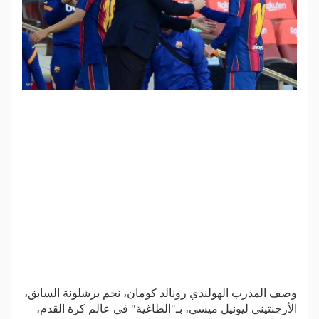
وصف المدرب الهولندي رونالد كومان، نجم برشلونة السابق،
الأرجنتيني ليونيل ميسي، بـ"الطاغية" في عالم كرة القدم،