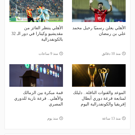
الأهلي يعلن رسميًا رحيل محمد
الأهلي ينتظر الفائز من
علي بن رمضان
مقديشيو وكيتارا في دور الـ 32
بالكونفدرالية
منذ 10 دقائق
منذ 9 ساعات
الموعد والقنوات الناقلة.. دليلك
قمة مبكرة بين الزمالك
لمتابعة قرعة دوري أبطال
والأهلي.. قرعة نارية للدوري
إفريقيا والكونفدرالية اليوم
المصري
منذ 13 ساعة
منذ يوم