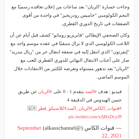
وجاءت خسارة "الريان" بعد ساعات من إعلان تعاقده رسميًا مع
النجم الكولومبي "خاميس رودريجيز" في واحدة من أقوى
الصفقات في تاريخ الدوري القطري.
وكان الصحفي الإيطالي "فابريزيو رومانو" كشف قبل أيام عن أن
اللاعب الكولومبي الذي لا يزال متبقيًا في عقده موسم واحد مع
"إيفرتون" الذي انتقل إليه في صفقة انتقال حر من "ريال مدريد"
صار على أعتاب الانتقال النهائي للدوري القطري للعب مع
"الريان" بعد تدهور مستواه وتعرضه للكثير من الانتقادات خلال
الموسم الماضي.
فيديو : هدف
#السد
يتقدم 1 - 0 على
#الريان
عن طريق
حسن الهيدوس في الدقيقة 4
#قنوات_الكاس
#الريان_السد
#كلاسيكو_قطر
🇶🇦
pic.twitter.com/xJjBxDcyfP
— قنوات الكاس (@alkasschannel)
September
22, 2021