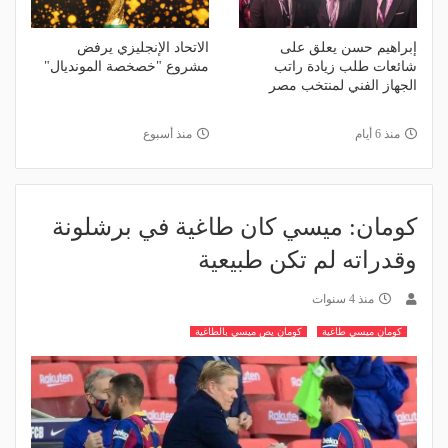
إبراهيم حسن يعلق على
الاتحاد الإنجليزي يرفض
شائعات طلب زيادة راتب
مشروع "خصخصة المونديال"
الجهاز الفني لمنتخب مصر
منذ 6 أيام
منذ أسبوع
كومان: ميسي كان طاغية في برشلونة
وقدراته لم تكن طبيعية
منذ 4 سنوات
كومان ميسي طاغية
كومان يص ميسي بالطاغية