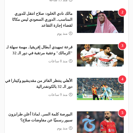
2
مالك نادي الخلود: صلاح انتقل للدوري
المناسب.. الدوري السعودي ليس مكانًا
لقضاء إجازة التقاعد
منذ يوم
3
قرعة تمهيدي أبطال إفريقيا.. مهمة سهلة لـ
"الزمالك" وعقبة مرتقبة في دور الـ 32
منذ 8 ساعات
4
الأهلي ينتظر الفائز من مقديشيو وكيتارا في
دور الـ 32 بالكونفدرالية
منذ 9 ساعات
5
البورصة كلمة السر.. لماذا أعلن طرابزون
سبور رسميًا عن مفاوضات صلاح؟
منذ يوم