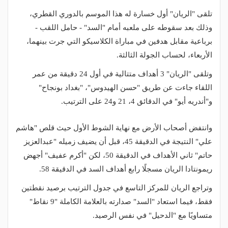
تلقى "الريان" أول خسارة له هذا الموسم بالدوري القطري،
وذلك بعد سقوطه على ملعبه أمام "السد" - حامل اللقب -
برباعية مقابل هدفين في مباراة الكلاسيكو التي جرت بينهما،
الأربعاء، لحساب الجولة الثالثة.
وتلقى "الريان" 3 أهداف متتالية في أول 24 دقيقة من عمر
اللقاء جاءت عن طريق "حسن الهيدوس"، "بغداد بونجاح"
و"أندريه أيو" في الدقائق 4، 21 و24 على الترتيب.
وانتفض أصحاب الأرض مع نهاية الشوط الأول حيث قلص "هاشم
علي" النتيجة في الدقيقة 45، قبل أن يضيف زميله "عبدالعزيز
حاتم" ثاني الأهداف في الدقيقة 50، لكن "أكرم عفيف" أجهض
ريمونتادا الريان مسجلًا رابع أهداف السد في الدقيقة 58.
وتراجع الريان للمركز التاسع في جدول الترتيب برصيد نقطتين
فقط، فيما استعاد "السد" صدارته بالعلامة الكاملة "9 نقاط"
متساويًا مع "الدحيل" في نفس الرصيد.