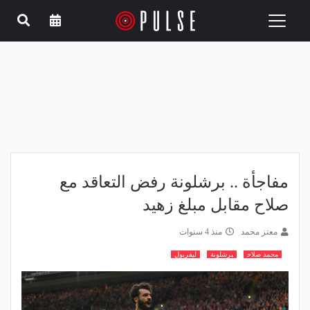
Toggle
navigation
مفاجأة .. برشلونة رفض التعاقد مع
صلاح مقابل مبلغ زهيد
معتز محمد
منذ 4 سنوات
محمد صلاح
برشلونة
ليفربول