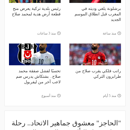
برشلونة يلغي وديته في
رئيس بلدية تركية يعرض منح
المغرب قبل انطلاق الموسم
قطعة أرض هدية لمحمد صلاح
الجديد
منذ ساعة
منذ 3 ساعات
راتب فلكي يقرب صلاح من
تحسبًا لفشل صفقة محمد
طرابزون التركي
صلاح.. بشتكاش يدرس ضم
لاعب آخر من ليفربول
منذ 5 أيام
منذ أسبوع
"الحاجز" معشوق جماهير الاتحاد.. رحلة