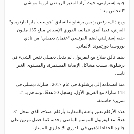
جنيه إسترليني، حيث أراد المدير الرياضي لروما مونشي
"التخلص منه".
ومع ذلك، رفض رئيس برشلونة السابق "جوسيب ماريا بارتوميو"
العرض، فيما أنفق عمالقة الدوري الإسباني مبلغ 135 مليون
جنيه إسترليني لضم الفرنسي "عثمان ديمبلي" من نادي
بوروسيا دورتموند الألماني.
بينما تألق صلاح مع ليفربول، لم يفعل ديمبلي نفس الشيء في
برشلونة، بسبب مشاكل الإصابة المستمرة، والمستوى الغير
ثابت.
منذ انضمامه إلى برشلونة في عام 2017 ، شارك ديمبلي في
118 مباراة مع الفريق الأول، وسجل 30 هدفًا، وساهم بـ 21
تمريرة حاسمة.
هذه الأرقام تعتبر باهتة بالمقارنة بأرقام صلاح، الذي سجل 31
هدفًا مع ليفربول الموسم الماضي وحده، كما حصل مرتين على
جائزة الحذاء الذهبي في الدوري الإنجليزي الممتاز.