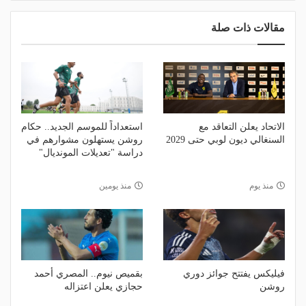
مقالات ذات صلة
الاتحاد يعلن التعاقد مع
استعداداً للموسم الجديد.. حكام
السنغالي ديون لوبي حتى 2029
روشن يستهلون مشوارهم في
دراسة "تعديلات المونديال"
منذ يوم
منذ يومين
فيليكس يفتتح جوائز دوري
بقميص نيوم.. المصري أحمد
روشن
حجازي يعلن اعتزاله