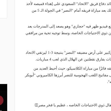
 دفاع فريق "الاتحاد" السعودي على إهداء قميصه لأحد
الأطفال من ذوي الاحتياجات الخاصة وذلك بعد مباراة فريقه أمام "النصر" في الجولة الـ 5 من
ع فيديو ظهر فيه "حجازي" وهو يصعد إلى المدرجات بعد
 من ذوي الاحتياجات الخاصة، وسط توجيه تحية من مرافقي
وكان "حجازي" قاد "الاتحاد" لفوز ثمين وكبير على أرض مضيفه "النصر" بنتيجة 3-1 ليرتقي الاتحاد
ه فائزًا من مباراة الكلاسيكو، حيث أحبط العديد من
اتيح اللعب الهجومية للنصر أبرزها الكاميروني "أبوبكر
".
ال ذوي الاحتياجات الخاصه ، عظيم يا فخر مصر👏