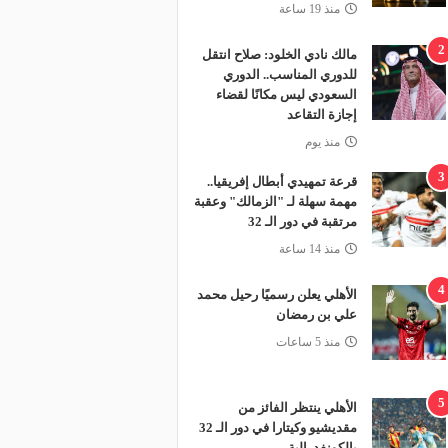
منذ 19 ساعة
2
مالك نادي الخلود: صلاح انتقل
للدوري المناسب.. الدوري
السعودي ليس مكانًا لقضاء
إجازة التقاعد
منذ يوم
3
قرعة تمهيدي أبطال إفريقيا..
مهمة سهلة لـ "الزمالك" وعقبة
مرتقبة في دور الـ 32
منذ 14 ساعة
4
الأهلي يعلن رسميًا رحيل محمد
علي بن رمضان
منذ 5 ساعات
5
الأهلي ينتظر الفائز من
مقديشيو وكيتارا في دور الـ 32
بالكونفدرالية