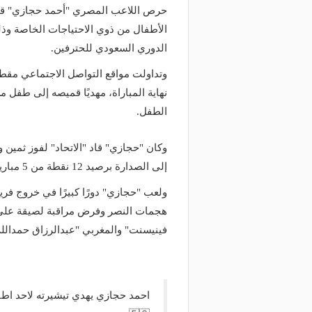
حرص اللاعب المصري "أحمد حجازي" قائد
الدوري السعودي للحترفين.
وتداولت مواقع التواصل الاجتماعي مقط
نهاية المباراة، مهديًا قميصه إلى طفل
الطفل.
إلى الصدارة برصيد 12 نقطة من 5 مباريات بفارق نقطتين عن الهلال الذي لعب 4 مباريات.
ولعب "حجازي" دورًا كبيرًا في خروج فريق
هجمات النصر وفرض مراقبة لصيقة على مف
فينيسنت" والمغربي "عبدالرزاق حمدالله
احمد حجازي يهدي تيشيرته لاحد اطف