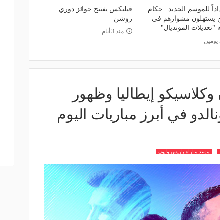
داً للموسم الجديد.. حكام
فيليكس يفتتح جوائز دوري
يستهلون مشوارهم في
روشن
"تعديلات المونديال"
منذ 3 أيام
 يومين
 وكلاسيكو إيطاليا وظهور
الدو في أبرز مباريات اليوم
موعد مباراة باريس وليون