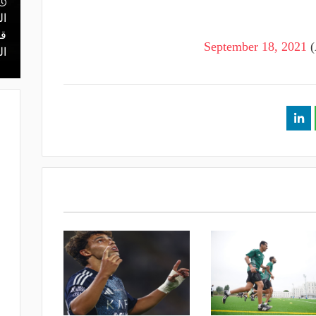
منذ يوم
مالك نادي الخلود: صلاح انتقل للدوري
ال
يا.. مهمة سهلة
المناسب.. الدوري السعودي ليس مكانًا
قر
September 18, 2021
في دور الـ 32
لقضاء إجازة التقاعد
ال