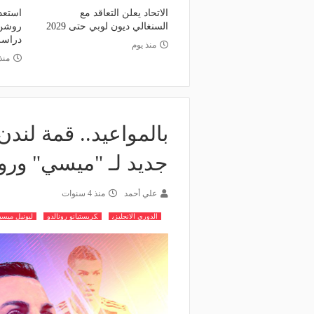
الاتحاد يعلن التعاقد مع
استعدا
السنغالي ديون لوبي حتى 2029
روشن 
دراسة 
منذ يوم
منذ
بالمواعيد.. قمة لندن
جديد لـ "ميسي" ورون
علي أحمد
منذ 4 سنوات
الدوري الانجليزي
كريستيانو رونالدو
ليونيل ميسي