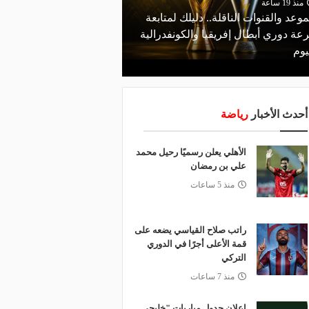
منذ 19 ساعة
موعد والقنوات الناقلة.. دليلك لمتابعة
منذ 14 ساعة
عة دوري أبطال إفريقيا والكونفدرالية
قرعة تمهيدي أبطال إفريق
يوم
لـ "الزمالك" وعقبة مرتقبة 
أحدث الأخبار
رياضة
الأهلي يعلن رسميًا رحيل محمد
علي بن رمضان
منذ 5 ساعات
راتب صلاح القياسي يضعه على
قمة الأعلى أجرًا في الدوري
التركي
منذ 7 ساعات
إعلان جدول مباريات "خليجي