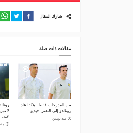
شارك المقال
مقالات ذات صلة
من المدرجات فقط.. هكذا عاد
رونال
رونالدو إلى النصر- فيديو
لاعبي 
على ا
منذ يومين
منذ 6 أي