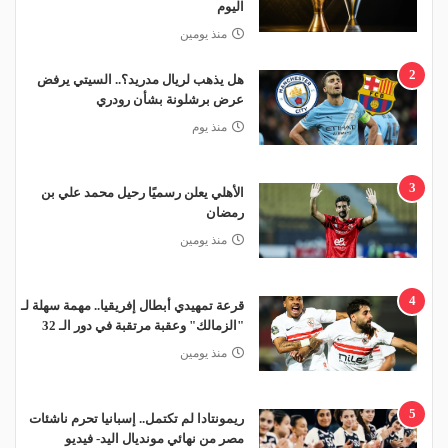
اليوم
منذ يومين
2
هل يذهب لريال مدريد؟.. السيتي يرفض
عرض برشلونة بشأن رودري
منذ يوم
3
الأهلي يعلن رسميًا رحيل محمد علي بن
رمضان
منذ يومين
4
قرعة تمهيدي أبطال إفريقيا.. مهمة سهلة لـ
"الزمالك" وعقبة مرتقبة في دور الـ 32
منذ يومين
5
ريمونتادا لم تكتمل.. إسبانيا تحرم ناشئات
مصر من نهائي مونديال اليد- فيديو