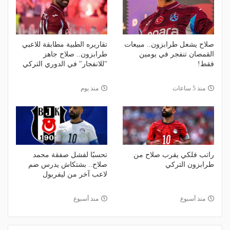
صلاح يشعل طرابزون.. مبيعات
تقاريره الطبية مطابقة للاعبي
القمصان تنفجر في يومين
طرابزون.. صلاح جاهز
فقط!
"للانفجار" في الدوري التركي
منذ 5 ساعات
منذ يوم
راتب فلكي يقرب صلاح من
تحسبًا لفشل صفقة محمد
طرابزون التركي
صلاح.. بشتكاش يدرس ضم
لاعب آخر من ليفربول
منذ أسبوع
منذ أسبوع