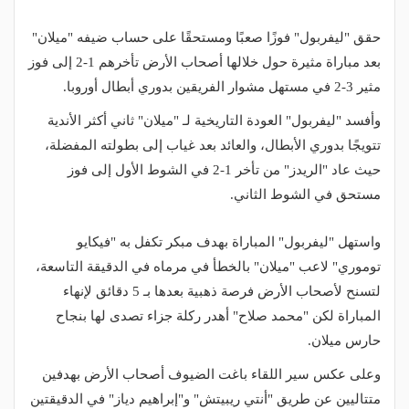
حقق "ليفربول" فوزًا صعبًا ومستحقًا على حساب ضيفه "ميلان"
بعد مباراة مثيرة حول خلالها أصحاب الأرض تأخرهم 1-2 إلى فوز
مثير 3-2 في مستهل مشوار الفريقين بدوري أبطال أوروبا.
وأفسد "ليفربول" العودة التاريخية لـ "ميلان" ثاني أكثر الأندية
تتويجًا بدوري الأبطال، والعائد بعد غياب إلى بطولته المفضلة،
حيث عاد "الريدز" من تأخر 1-2 في الشوط الأول إلى فوز
مستحق في الشوط الثاني.
واستهل "ليفربول" المباراة بهدف مبكر تكفل به "فيكايو
توموري" لاعب "ميلان" بالخطأ في مرماه في الدقيقة التاسعة،
لتسنح لأصحاب الأرض فرصة ذهبية بعدها بـ 5 دقائق لإنهاء
المباراة لكن "محمد صلاح" أهدر ركلة جزاء تصدى لها بنجاح
حارس ميلان.
وعلى عكس سير اللقاء باغت الضيوف أصحاب الأرض بهدفين
متتاليين عن طريق "أنتي ريبيتش" و"إبراهيم دياز" في الدقيقتين