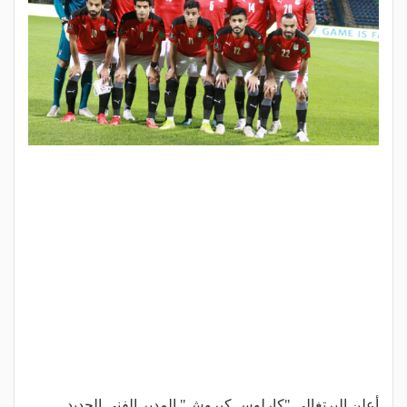
أعلن البرتغالي "كارلوس كيروش" المدير الفني الجديد