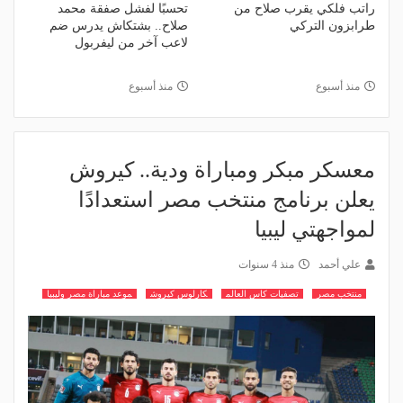
راتب فلكي يقرب صلاح من
تحسبًا لفشل صفقة محمد
طرابزون التركي
صلاح.. بشتكاش يدرس ضم
لاعب آخر من ليفربول
منذ أسبوع
منذ أسبوع
معسكر مبكر ومباراة ودية.. كيروش
يعلن برنامج منتخب مصر استعدادًا
لمواجهتي ليبيا
علي أحمد
منذ 4 سنوات
منتخب مصر
تصفيات كاس العالم
كارلوس كيروش
موعد مباراة مصر وليبيا