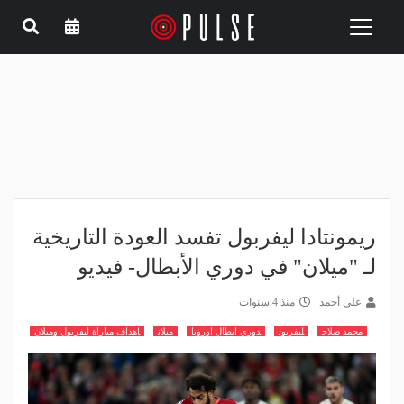
Toggle
navigation
ريمونتادا ليفربول تفسد العودة التاريخية
لـ "ميلان" في دوري الأبطال- فيديو
علي أحمد
منذ 4 سنوات
محمد صلاح
ليفربول
دوري ابطال اوروبا
ميلان
اهداف مباراة ليفربول وميلان