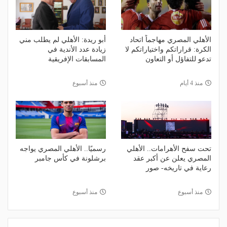
الأهلي المصري مهاجماً اتحاد
أبو ريدة: الأهلي لم يطلب مني
الكرة: قراراتكم واختياراتكم لا
زيادة عدد الأندية في
تدعو للتفاؤل أو التعاون
المسابقات الإفريقية
منذ 4 أيام
منذ أسبوع
تحت سفح الأهرامات.. الأهلي
رسميًا.. الأهلي المصري يواجه
المصري يعلن عن أكبر عقد
برشلونة في كأس جامبر
رعاية في تاريخه- صور
منذ أسبوع
منذ أسبوع