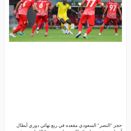
حجز "النصر" السعودي مقعده في ربع نهائي دوري أبطال