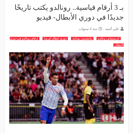
بـ 3 أرقام قياسية.. رونالدو يكتب تاريخًا
جديدًا في دوري الأبطال- فيديو
علي أحمد
منذ 4 سنوات
كريستيانو رونالدو
مانشستر يونايتد
دوري ابطال اوروبا
ارقام رونالدو في دوري
الابطال