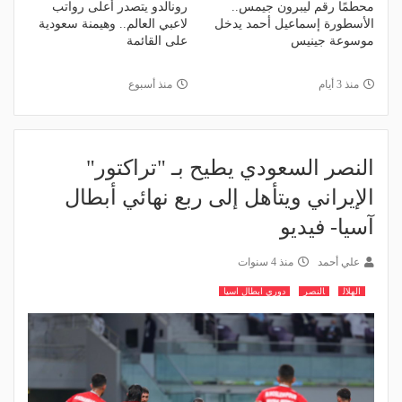
محطمًا رقم ليبرون جيمس..
رونالدو يتصدر أعلى رواتب
الأسطورة إسماعيل أحمد يدخل
لاعبي العالم.. وهيمنة سعودية
موسوعة جينيس
على القائمة
منذ 3 أيام
منذ أسبوع
النصر السعودي يطيح بـ "تراكتور"
الإيراني ويتأهل إلى ربع نهائي أبطال
آسيا- فيديو
علي أحمد
منذ 4 سنوات
الهلال
النصر
دوري ابطال اسيا