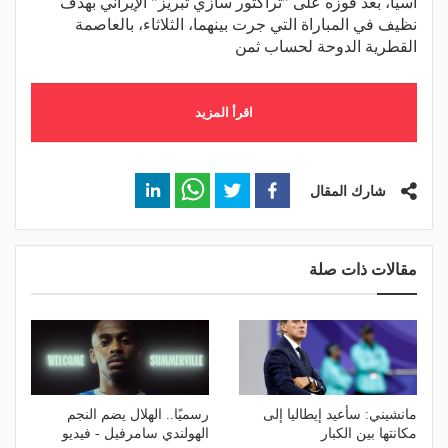
آسيا، بعد فوزه على "تراكتور سازي تبريز" الإيراني بهدف
نظيف في المباراة التي جرت بينهما، الثلاثاء، بالعاصمة
القطرية الدوحة لحساب ثمن
اقرأ المزيد
شارك المقال
مقالات ذات صلة
مانشيني: سأعيد إيطاليا إلى
رسميًا.. الهلال يضم النجم
مكانتها بين الكبار
الهولندي سامرفيل - فيديو