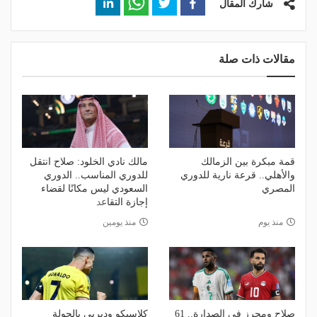
شارك المقال
مقالات ذات صلة
قمة مبكرة بين الزمالك
مالك نادي الخلود: صلاح انتقل
والأهلي.. قرعة نارية للدوري
للدوري المناسب.. الدوري
المصري
السعودي ليس مكانًا لقضاء
إجازة التقاعد
منذ يوم
منذ يومين
صلاح ومحرز في الصدارة.. 61
كلاسيكو وديربي بالجولة