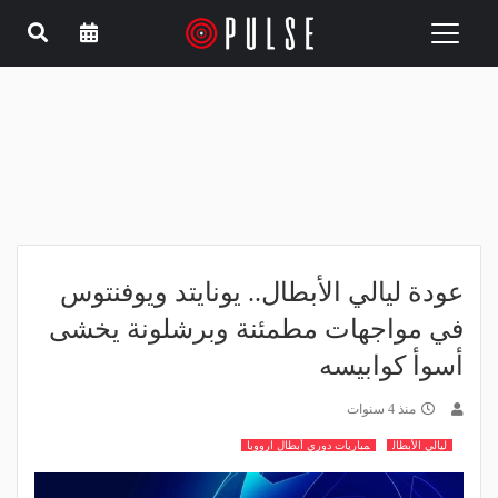
Toggle
navigation
عودة ليالي الأبطال.. يونايتد ويوفنتوس
في مواجهات مطمئنة وبرشلونة يخشى
أسوأ كوابيسه
منذ 4 سنوات
ليالي الأبطال
مباريات دوري أبطال ارووبا