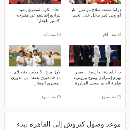
دراما صفقة صلاح تتواصل.. نادٍ
اتحاد الكرة المصري يشيد
أوروبي كبير يدخل على الخط
بتراجع إنفانتينو عن مقترحه
"المثير للجدل"
منذ 4 أيام
منذ 5 أيام
بـ "اللمسة الحاسمة".. مصر
لأول مرة.. 5 ملايين جنيه لأي
تهزم إسرائيل وتتوج ببرونزية
نادٍ جماهيري يصعد إلى الدوري
بطولة العالم لسيف المبارزة
المصري الممتاز
منذ أسبوع
منذ أسبوع
موعد وصول كيروش إلى القاهرة لبدء