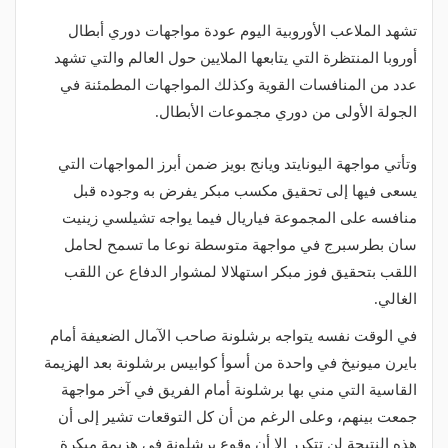
تشهد الملاعب الأوروبية اليوم عودة مواجهات دوري أبطال
أوروبا المنتظرة التي يتابعها الملايين حول العالم والتي تشهد
عدد من المنافسات القوية وكذلك المواجهات المطمئنة في
الجولة الأولى من دوري مجموعات الأبطال.
وتأتي مواجهة اليونايتد ويانج بويز ضمن أبرز المواجهات التي
يسعى فيها إلى تحقيق مكسب مبكر يفرض به وجوده قبل
منافسه على المجموعة فياريال فيما يواجه تشيلسي زينيت
سان بطرسبرج في مواجهة متوسطة نوعا ما تسمح لحامل
اللقب بتحقيق فوز مبكر استهلالا لمشوار الدفاع عن اللقب
الغالي.
في الوقت نفسه يتواجه برشلونة صاحب الآمال الضعيفة أمام
بايرن ميونيخ في واحدة من أسوأ كوابيس برشلونة بعد الهزيمة
القاسية التي مني بها برشلونة أمام الفريق في آخر مواجهة
جمعت بينهم، وعلى الرغم من أن كل التوقعات تشير إلى أن
هذه النتيجة لن تتكرر إلا أن وقوع برشلونة في هزيمة مبكرة