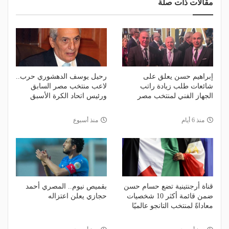
مقالات ذات صلة
إبراهيم حسن يعلق على
رحيل يوسف الدهشوري حرب..
شائعات طلب زيادة راتب
لاعب منتخب مصر السابق
الجهاز الفني لمنتخب مصر
ورئيس اتحاد الكرة الأسبق
منذ 6 أيام
منذ أسبوع
قناة أرجنتينية تضع حسام حسن
بقميص نيوم.. المصري أحمد
ضمن قائمة أكثر 10 شخصيات
حجازي يعلن اعتزاله
معاداةً لمنتخب التانجو عالميًا