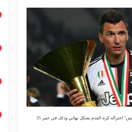
أعلن المهاجم الكرواتي "ماريو ماندزوكيتش" اعتزاله كرة القدم بشكل نهائي وذلك في عمر 35