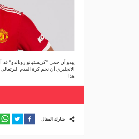
يبدو أن حمى "كريستيانو رونالدو" قد أ
هذا
شارك المقال