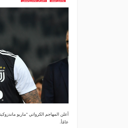
ماندوزكيتش
اعتزال ماندزوكيتش
عامًأ.