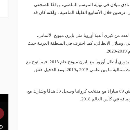
ته نادي ميلان في نهاية الموسم الماضي، ووفقًا للصحفي
ى عرضين خلال الأسابيع القليلة الماضية ، ولكنه كان قد
دد من كبرى أندية أوروبا مثل بايرن ميونخ الألماني،
الي، وميلان الايطالي، كما احترف في المنطقة العربية حيث
.
وكانت أبرز انجازات ماندزوكيتش تتويجه بدوري أبطال أوروبا مع بايرن ميونخ عام 2013، فيما توج مع
يوفنتوس بلقب الدوري الإيطالي 4 سنوات متتالية ما بين عامي 2015 و2019، ومع الدحيل حقق
وعلى المستوى الدولي لعب ماندوزوكيتش 89 مباراة مع منتخب كرواتيا وسجل 33 هدفًا وشارك مع
 في كأس العالم 2018.