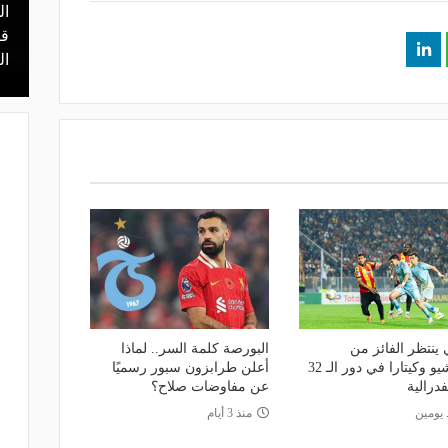
ال
منذ يوم
 محمد علي بن
هل يذهب لريال مدريد؟.. السيتي يرفض
قر
عرض برشلونة بشأن رودري
ال
 ينتظر الفائز من
البورصة كلمة السر.. لماذا
مقديشيو وكيتارا في دور الـ 32
أعلن طرابزون سبور رسميًا
فدرالية
عن مفاوضات صلاح؟
 يومين
منذ 3 أيام