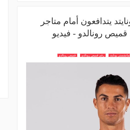
يتد يتدافعون أمام متاجر
قميص رونالدو - فيديو
لمانشستر يونايتد
رقم قميص رونالدو
قميص رونالدو