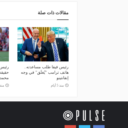
مقالات ذات صلة
رئيس فيفا طلب مساعدته..
رئيس 
هاتف ترامب "يُغلَق" في وجه
حقيقة
إنفانتينو
محمد 
منذ 5 أيام
منذ