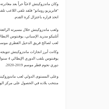
وكان ماندزوكيتش لاعبًأ حراً بعد مغادر
"فابريزيو رومانو" فلقد تلقى اللاعب تلق
اتخذ قراره باعتزال كرة القدم.
ولعب ماندزوكيتش خلال مسيرته الرائعة لع
أتلتيكو مدريد الإسباني، يوفنتوس الايط
لعب لصالح فريق الدحيل القطري موسم 2019-2020
دوري نجوم قطر موسم 2019-2020.
منتخب بلاده في الحصول على مركز الوصافة
منذ يومين