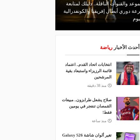
موعد والقنوات الناقلة.. دليلك لمتابعة
منذ يوم
عة دوري أبطال إفريقيا والكونفدرالية
الأهلي يعلن رسميًا رحيل
يوم
رمضان
أحدث الأخبار
رياضة
انتخابات اتحاد القدم.. اعتماد
قائمة الرزيزاء واستبعاد بقية
المرشحين
منذ 38 دقيقة
صلاح يشعل طرابزون.. مبيعات
القمصان تنفجر في يومين
فقط!
منذ ساعة
تغير ألوان شاشة Galaxy S26