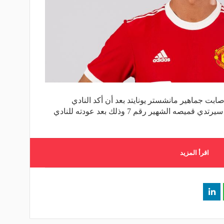
صابت جماهير مانشستر يونايتد بعد أن أكد النادي
الانجليزي أن نجم كرة القدم البرتغالي سيرتدي قميصه الشهير رقم 7 وذلك بعد عودته للنادي
اقرأ المزيد