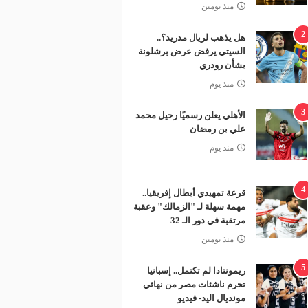
منذ يومين
2
هل يذهب لريال مدريد؟..
السيتي يرفض عرض برشلونة
بشأن رودري
منذ يوم
3
الأهلي يعلن رسميًا رحيل محمد
علي بن رمضان
منذ يوم
4
قرعة تمهيدي أبطال إفريقيا..
مهمة سهلة لـ "الزمالك" وعقبة
مرتقبة في دور الـ 32
منذ يومين
5
ريمونتادا لم تكتمل.. إسبانيا
تحرم ناشئات مصر من نهائي
مونديال اليد- فيديو