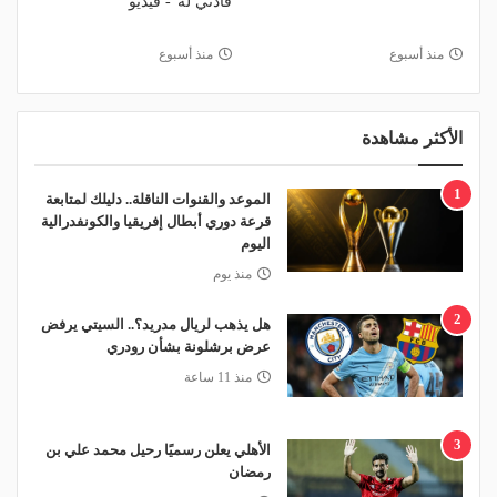
قادني له"- فيديو
منذ أسبوع
منذ أسبوع
الأكثر مشاهدة
1
الموعد والقنوات الناقلة.. دليلك لمتابعة
قرعة دوري أبطال إفريقيا والكونفدرالية
اليوم
منذ يوم
2
هل يذهب لريال مدريد؟.. السيتي يرفض
عرض برشلونة بشأن رودري
منذ 11 ساعة
3
الأهلي يعلن رسميًا رحيل محمد علي بن
رمضان