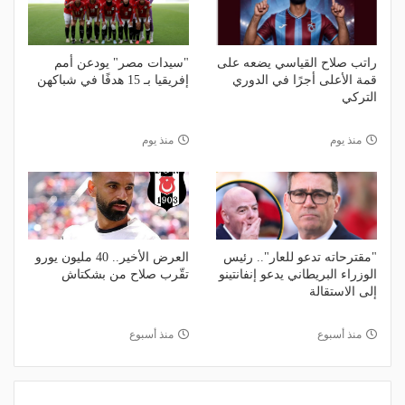
راتب صلاح القياسي يضعه على
"سيدات مصر" يودعن أمم
قمة الأعلى أجرًا في الدوري
إفريقيا بـ 15 هدفًا في شباكهن
التركي
منذ يوم
منذ يوم
"مقترحاته تدعو للعار".. رئيس
العرض الأخير.. 40 مليون يورو
الوزراء البريطاني يدعو إنفانتينو
تقّرب صلاح من بشكتاش
إلى الاستقالة
منذ أسبوع
منذ أسبوع