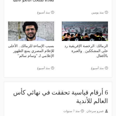
معاداةً لمنتخب التانجو عالميًا
منذ يومين
منذ أسبوع
الزمالك: الرخصة الإفريقية رد
بسبب الإساءة للزمالك.. الأعلى
على المشككين.. والعبرة
للإعلام المصري يمنع الظهور
بالأفعال
الإعلامي لـ "وسام سالم"
منذ أسبوع
منذ أسبوع
6 أرقام قياسية تحققت في نهائي كأس
العالم للأندية
عمرو سرحان
منذ 7 سنوات