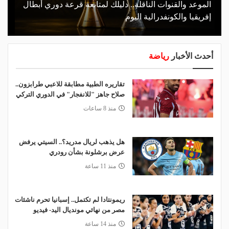
الموعد والقنوات الناقلة.. دليلك لمتابعة قرعة دوري أبطال
إفريقيا والكونفدرالية اليوم
أحدث الأخبار
رياضة
تقاريره الطبية مطابقة للاعبي طرابزون..
صلاح جاهز "للانفجار" في الدوري التركي
منذ 8 ساعات
هل يذهب لريال مدريد؟.. السيتي يرفض
عرض برشلونة بشأن رودري
منذ 11 ساعة
ريمونتادا لم تكتمل.. إسبانيا تحرم ناشئات
مصر من نهائي مونديال اليد- فيديو
منذ 14 ساعة