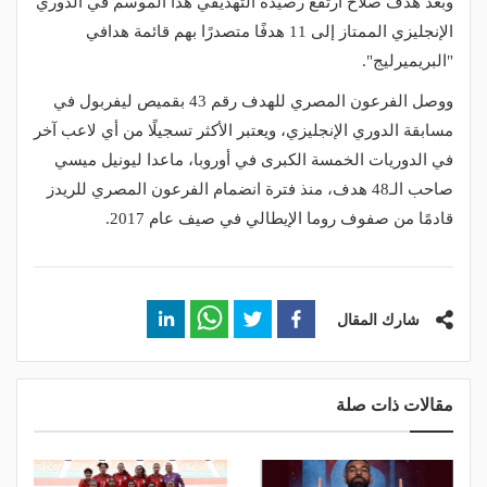
وبعد هدف صلاح ارتفع رصيده التهديفي هذا الموسم في الدوري
الإنجليزي الممتاز إلى 11 هدفًا متصدرًا بهم قائمة هدافي
"البريميرليج".
ووصل الفرعون المصري للهدف رقم 43 بقميص ليفربول في
مسابقة الدوري الإنجليزي، ويعتبر الأكثر تسجيلًا من أي لاعب آخر
في الدوريات الخمسة الكبرى في أوروبا، ماعدا ليونيل ميسي
صاحب الـ48 هدف، منذ فترة انضمام الفرعون المصري للريدز
قادمًا من صفوف روما الإيطالي في صيف عام 2017.
شارك المقال
مقالات ذات صلة