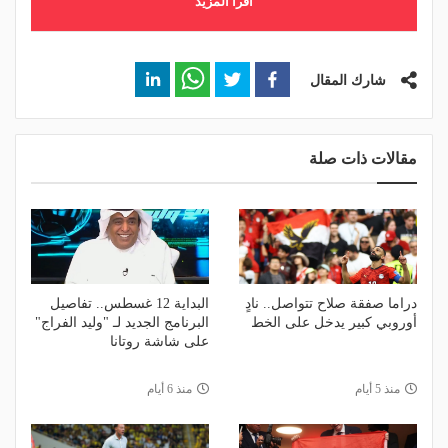
اقرأ المزيد
شارك المقال
مقالات ذات صلة
دراما صفقة صلاح تتواصل.. نادٍ
البداية 12 غسطس.. تفاصيل
أوروبي كبير يدخل على الخط
البرنامج الجديد لـ "وليد الفراج"
على شاشة روتانا
منذ 5 أيام
منذ 6 أيام