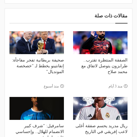
مقالات ذات صلة
الصفقة المنتظرة تقترب..
صحيفة بريطانية تفجر مفاجأة:
طرابزون يتوصل لاتفاق مع
إنفانتينو يخطط لـ "خصخصة
محمد صلاح
المونديال"
منذ 3 أيام
منذ أسبوع
ريال مدريد يحسم صفقة أغلى
سامرفيل: "شرف كبير
لاعب إفريقي في التاريخ
الانضمام للهلال.. وإحساسي