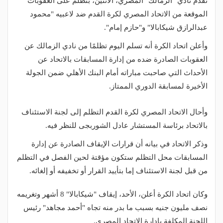
تقدم نادي "الزمالك" المصري، الاثنين، بتظلم على العقوبات
الموقعة من الاتحاد المصري لكرة القدم ضد لاعبيه "محمود
عبدالرازق شيكابالا" و"حازم إمام".
وأعلن اتحاد الكرة أنه تسلم اليوم تظلمًا من نادي الزمالك عن
العقوبات الصادرة ضده من إدارة المسابقات بالاتحاد عن
الأحداث التي صاحبت مباراته أمام البنك الأهلي ضمن الجولة
الأخيرة لمسابقة الدوري الممتاز.
وأحال الاتحاد المصري لكرة القدم التظلم إلى لجنة الاستئناف
بالاتحاد برئاسة المستشار عادل الشوربجى للنظر فيه.
وذكر الاتحاد في بيانه أن قرارات الإيقاف الصادرة عن إدارة
المسابقات محل التظلم ستكون مؤقتة لحين الفصل في التظلم
من قبل لجنة الاستئناف إما بتأييد القرار أو تخفيفه أو إلغائه.
وكان اتحاد الكرة أعلن، الأحد، إيقاف "شيكابالا" 8 أشهر وتغريمه
نصف مليون جنيه بسبب ما بدر منه تجاه "أحمد مجاهد" رئيس
اللجنة المكلفة بإدارة الاتحاد المصري.