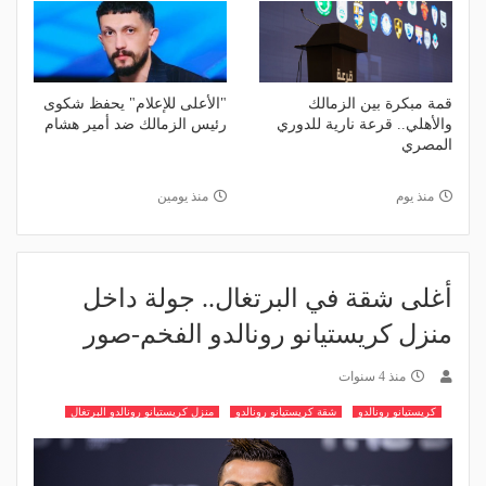
قمة مبكرة بين الزمالك
"الأعلى للإعلام" يحفظ شكوى
والأهلي.. قرعة نارية للدوري
رئيس الزمالك ضد أمير هشام
المصري
منذ يوم
منذ يومين
أغلى شقة في البرتغال.. جولة داخل
منزل كريستيانو رونالدو الفخم-صور
منذ 4 سنوات
كريستيانو رونالدو
شقة كريستيانو رونالدو
منزل كريستيانو رونالدو البرتغال