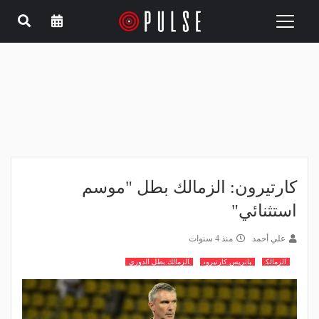
Toggle
navigation
كارتيرون: الزمالك بطل "موسم
استثنائي"
علي أحمد
منذ 4 سنوات
الزمالك
باتريس كارتيرون
الزمالك بطل الدوري