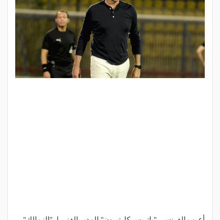
أعرب الفرنسي "باتريس كارتيرون" المدير الفني لـ "الزمالك"