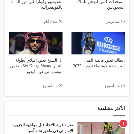
استحداث كأس للهجن للملاك
مقديشيو وكيتارا في دور الـ 32
السعوديين
بالكونفدرالية
منذ يومين
منذ 3 أيام
إيطاليا تعلن قائمة المدن
آل الشيخ يعلن إطلاق بطولة
المرشحة لاستضافة يورو 2032
التنس «Six Kings Slam» ضمن
موسم الرياض- فيديو
منذ أسبوع
منذ أسبوع
الأكثر مشاهدة
1
ضربة قوية للاتحاد قبل مواجهة الجزيرة
الإماراتي في ملحق نخبة آسيا