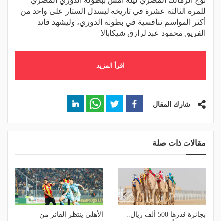
توج الزمالك المصري ليلة أمس ببطولة الدوري المصري
للمرة الثالثة عشرة في تاريخه ليسدل الستار على واحد من
أكثر المواسم تنافسية في بطولة الدوري، وليشهد قائد
الفريق محمود عبدالرازق شيكابالا
اقرأ المزيد
شارك المقال
مقالات ذات صلة
بجائزة قدرها 500 ألف ريال..
الأهلي ينتظر الفائز من