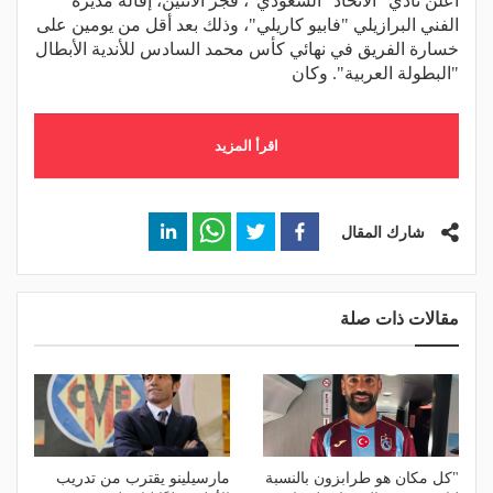
أعلن نادي "الاتحاد" السعودي"، فجر الاثنين، إقالة مديره
الفني البرازيلي "فابيو كاريلي"، وذلك بعد أقل من يومين على
خسارة الفريق في نهائي كأس محمد السادس للأندية الأبطال
"البطولة العربية". وكان
اقرأ المزيد
شارك المقال
مقالات ذات صلة
"كل مكان هو طرابزون بالنسبة
مارسيلينو يقترب من تدريب