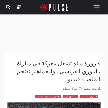
Toggle
navigation
قارورة مياه تشعل معركة في مباراة
بالدوري الفرنسي.. والجماهير تقتحم
الملعب- فيديو
معتز محمد
منذ 4 سنوات
الدوري الفرنسي
ديمتري باييه
جماهير تشتبك مع لاعب