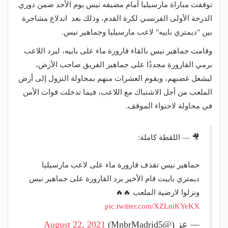
توقفت مباراة مارسيليا أمام مضيفه نيس يوم الأحد ضمن دوري
الدرجة الأولى الفرنسي لكرة القدم، وذلك بعد اندلاع مشاجرة
بين "ديمتري باييه" لاعب مارسيليا وجماهير نيس.
وقامت جماهير نيس بالقاء قارورة ماء على باييه، ليرد اللاعب
برمي القارورة مجددُا على جماهير الفريق صاحب الأرض،
ليشعل غضبهم، ويقوم العشرات منهم بمحاولة النزول إلى أرض
الملعب من أجل الاشتباك مع اللاعب، فيما تدخلت قوات الأمن
في محاولة لاحتواء الموقف.
🎥 — اللقطة كاملة:
جماهير نيس تقذف قارورة ماء على لاعب مارسيليا
ديمتري باييت قام الأخير برد القارورة على جماهير نيس
ونزلوا لارضية الملعب 🔥🔥
pic.twitter.com/XZLniKYeKX
— عز (@MnbrMadrid5)
August 22, 2021