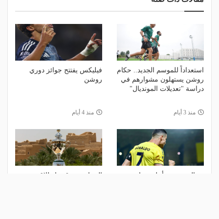
استعداداً للموسم الجديد.. حكام
فيليكس يفتتح جوائز دوري
روشن يستهلون مشوارهم في
روشن
دراسة "تعديلات المونديال"
منذ 3 أيام
منذ 4 أيام
رونالدو يتصدر أعلى رواتب
الجماهير تترقب انطلاق موسم
لاعبي العالم.. وهيمنة سعودية
الكرة الجديد بحضور نجوم
على القائمة
عالميين
منذ أسبوع
منذ أسبوع