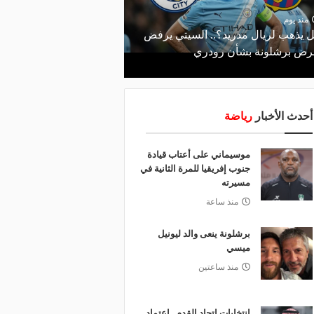
منذ 7 ساعات
صانع المجد ومسبب الأزم
منذ يوم
 يذهب لريال مدريد؟.. السيتي يرفض
والد ميسي إمبراطورية نج
ض برشلونة بشأن رودري
والمحاكم؟
أحدث الأخبار
رياضة
موسيماني على أعتاب قيادة
جنوب إفريقيا للمرة الثانية في
مسيرته
منذ ساعة
برشلونة ينعى والد ليونيل
ميسي
منذ ساعتين
انتخابات اتحاد القدم.. اعتماد