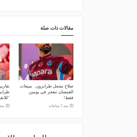
منذ 7 ساعات
صانع المجد ومسبب الأزما
منذ يوم
 يذهب لريال مدريد؟.. السيتي يرفض
والد ميسي إمبراطورية نجل
ض برشلونة بشأن رودري
والمحاكم؟
مقالات ذات صلة
صلاح يشعل طرابزون.. مبيعات
تقارير
القمصان تنفجر في يومين
طرابز
فقط!
"للانف
منذ 5 ساعات
منذ