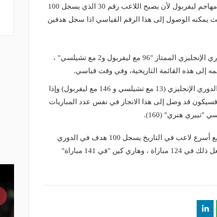
وسيهدف النجم المصري "محمد صلاح" مهاجم ليفربول لأن يصبح اللاعب رقم 30 الذي يسجل 100
يث يمكنه الوصول إلى هذا الرقم القياسي اذا سجل هدفين
وسجل صلاح حتى الآن 98 هدفًا في الدوري الإنجليزي الممتاز "96 مع ليفربول و2 مع تشيلسي" ،
ه إلى هذه القائمة التاريخية، وفي وقت قياسي.
لعب المصري حتى الآن 159 مباراة في الدوري الإنجليزي (13 مع تشيلسي و 146 مع ليفربول) وإذا
 100 أمام بيرنلي، فسيكون قد وصل إلى هذا الانجاز في نفس عدد المباريات
"تييري هنري" (160).
وهذا سيجعل صلاح، إلى جانب هنري، رابع أسرع لاعب في التاريخ يسجل 100 هدف في الدوري
الإنجليزي الممتاز بعد آلان شيرر الذي فعل ذلك في 124 مباراة ، وهاري كين "في 141 مباراة"