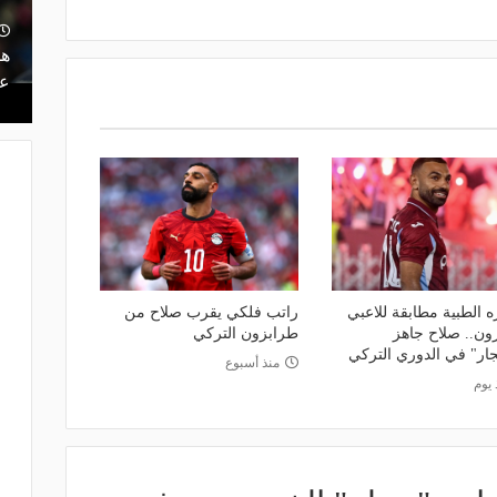
ت.. كيف أدار
منذ يوم
ه بين النجاح
ريمونتادا لم تكتمل.. إسبانيا تحرم ناشئات
هل
مصر من نهائي مونديال اليد- فيديو
عر
ه الطبية مطابقة للاعبي
راتب فلكي يقرب صلاح من
ون.. صلاح جاهز
طرابزون التركي
جار" في الدوري التركي
منذ أسبوع
 يوم