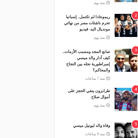
منذ يوم
2
ريمونتادا لم تكتمل.. إسبانيا
تحرم ناشئات مصر من نهائي
مونديال اليد- فيديو
منذ يوم
3
صانع المجد ومسبب الأزمات..
كيف أدار والد ميسي
إمبراطورية نجله بين النجاح
والمحاكم؟
منذ 7 ساعات
4
طرابزون ينفي الحجز على
أموال صلاح
منذ يوم
5
وفاة والد ليونيل ميسي
منذ 9 ساعات