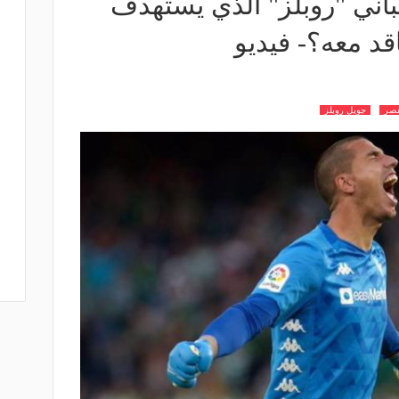
اني "روبلز" الذي يستهدف
قد معه؟- فيديو
نصر
جويل روبلز