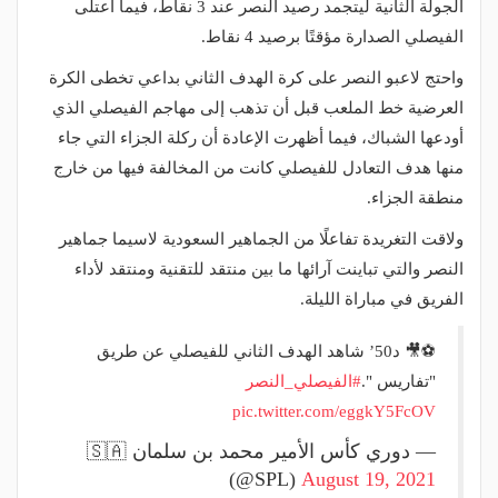
الجولة الثانية ليتجمد رصيد النصر عند 3 نقاط، فيما اعتلى
الفيصلي الصدارة مؤقتًا برصيد 4 نقاط.
واحتج لاعبو النصر على كرة الهدف الثاني بداعي تخطى الكرة
العرضية خط الملعب قبل أن تذهب إلى مهاجم الفيصلي الذي
أودعها الشباك، فيما أظهرت الإعادة أن ركلة الجزاء التي جاء
منها هدف التعادل للفيصلي كانت من المخالفة فيها من خارج
منطقة الجزاء.
ولاقت التغريدة تفاعلًا من الجماهير السعودية لاسيما جماهير
النصر والتي تباينت آرائها ما بين منتقد للتقنية ومنتقد لأداء
الفريق في مباراة الليلة.
⚽️🎥 د50’ شاهد الهدف الثاني للفيصلي عن طريق
"تفاريس ".
#الفيصلي_النصر
pic.twitter.com/eggkY5FcOV
— دوري كأس الأمير محمد بن سلمان 🇸🇦
(@SPL)
August 19, 2021