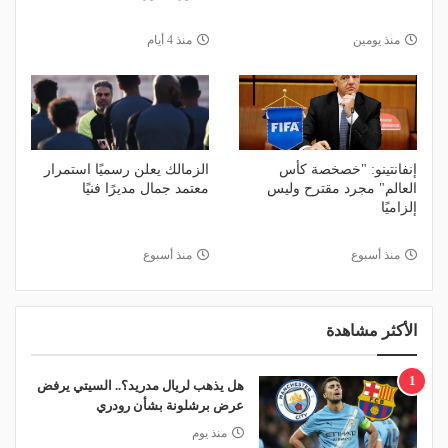
منذ يومين
منذ 4 أيام
إنفانتينو: "خصخصة كأس
الزمالك يعلن رسميًا استمرار
العالم" مجرد مقترح وليس
معتمد جمال مديرًا فنيًا
إلزاميًا
منذ أسبوع
منذ أسبوع
الأكثر مشاهدة
1
هل يذهب لريال مدريد؟.. السيتي يرفض
عرض برشلونة بشأن رودري
منذ يوم