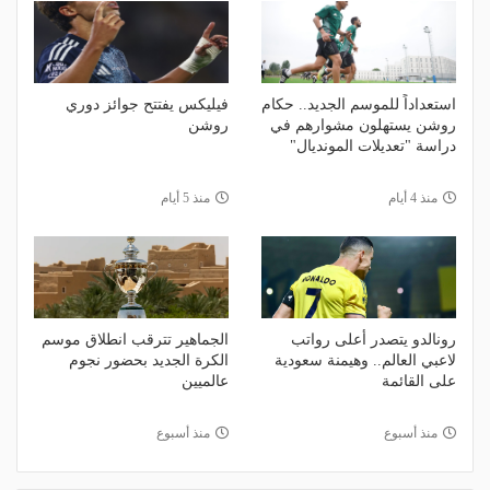
استعداداً للموسم الجديد.. حكام
فيليكس يفتتح جوائز دوري
روشن يستهلون مشوارهم في
روشن
دراسة "تعديلات المونديال"
منذ 4 أيام
منذ 5 أيام
رونالدو يتصدر أعلى رواتب
الجماهير تترقب انطلاق موسم
لاعبي العالم.. وهيمنة سعودية
الكرة الجديد بحضور نجوم
على القائمة
عالميين
منذ أسبوع
منذ أسبوع