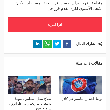
منطقة الغرب وذلك بحسب قرار لجنة المسابقات. وكان
الاتحاد الآسيوي لكرة القدم قرر في
اقرأ المزيد
شارك المقال
مقالات ذات صلة
يويفا: اعتذار إنفانتينو غير كافٍ
صلاح يصل اسطنبول تمهيدًا
للانتقال التاريخي إلى طرابزون
سبور- صور