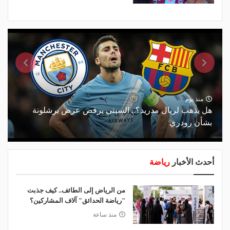
منذ يوم
هل يذهب لريال مدريد؟.. السيتي يرفض عرض برشلونة
بشأن رودري
أحدث الأخبار
رياضة
من الرياض إلى الطائف.. كيف جذبت
"رياضة الحدائق" آلاف المشاركين؟
منذ ساعة