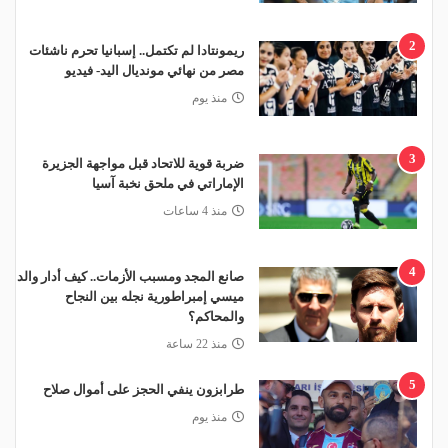
2
ريمونتادا لم تكتمل.. إسبانيا تحرم ناشئات
مصر من نهائي مونديال اليد- فيديو
منذ يوم
3
ضربة قوية للاتحاد قبل مواجهة الجزيرة
الإماراتي في ملحق نخبة آسيا
منذ 4 ساعات
4
صانع المجد ومسبب الأزمات.. كيف أدار والد
ميسي إمبراطورية نجله بين النجاح
والمحاكم؟
منذ 22 ساعة
5
طرابزون ينفي الحجز على أموال صلاح
منذ يوم