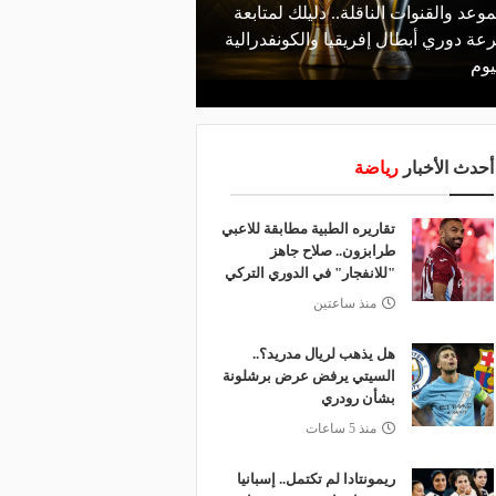
موعد والقنوات الناقلة.. دليلك لمتابعة
منذ يوم
عة دوري أبطال إفريقيا والكونفدرالية
قرعة تمهيدي أبطال إفريق
يوم
لـ "الزمالك" وعقبة مرتقبة 
أحدث الأخبار
رياضة
تقاريره الطبية مطابقة للاعبي
طرابزون.. صلاح جاهز
"للانفجار" في الدوري التركي
منذ ساعتين
هل يذهب لريال مدريد؟..
السيتي يرفض عرض برشلونة
بشأن رودري
منذ 5 ساعات
ريمونتادا لم تكتمل.. إسبانيا