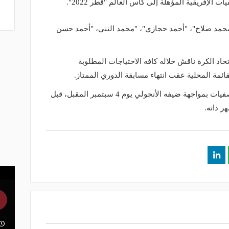
 الإفريقية المؤهلة إلى كأس العالم "قطر 2022".
هم كل من "محمد صلاح"، "أحمد حجازي"، "محمد النني، "أحمد حسن
تحاد الكرة ناقش خلاله كافه الاحتياجات المطلوبة
ئمة المحلية عقب انتهاء مسابقة الدوري الممتاز.
ويستهل المنتخب المصري مبارياته بالتصفيات بمواجهة ضيفه الأنجولي يوم 4 سبتمبر المقبل، قبل