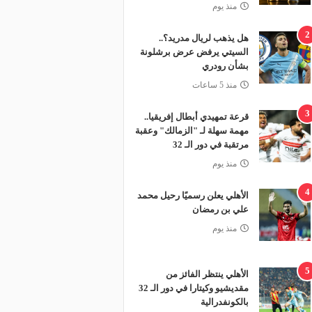
منذ يوم
2
هل يذهب لريال مدريد؟..
السيتي يرفض عرض برشلونة
بشأن رودري
منذ 5 ساعات
3
قرعة تمهيدي أبطال إفريقيا..
مهمة سهلة لـ "الزمالك" وعقبة
مرتقبة في دور الـ 32
منذ يوم
4
الأهلي يعلن رسميًا رحيل محمد
علي بن رمضان
منذ يوم
5
الأهلي ينتظر الفائز من
مقديشيو وكيتارا في دور الـ 32
بالكونفدرالية