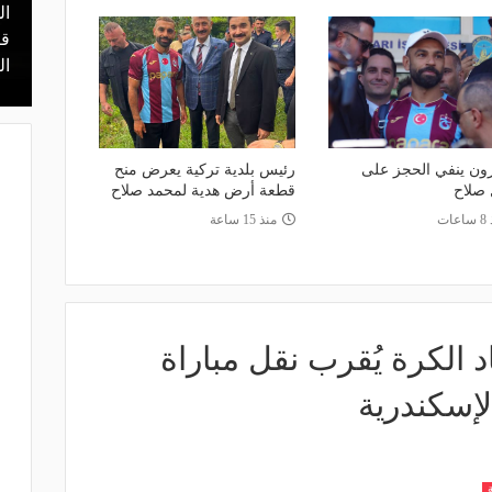
ال
منذ 5 ساعات
يا.. مهمة سهلة
هل يذهب لريال مدريد؟.. السيتي يرفض
قر
في دور الـ 32
عرض برشلونة بشأن رودري
ال
ون ينفي الحجز على
رئيس بلدية تركية يعرض منح
 صلاح
قطعة أرض هدية لمحمد صلاح
عات
منذ 15 ساعة
 الكرة يُقرب نقل مباراة
لإسكندرية