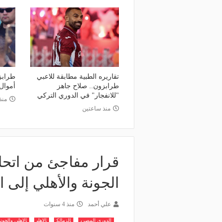
وعد والقنوات الناقلة.. دليلك لمتابعة
منذ يوم
عة دوري أبطال إفريقيا والكونفدرالية
قرعة تمهيدي أبطال إفريق
وم
لـ "الزمالك" وعقبة مرتقبة 
تقاريره الطبية مطابقة للاعبي
طرابز
طرابزون.. صلاح جاهز
أموال
"للانفجار" في الدوري التركي
منذ 8 سا
منذ ساعتين
قرار مفاجئ من اتحاد
الجونة والأهلي إلى ا
علي أحمد
منذ 4 سنوات
الدوري المصري
الزمالك
الاهلي
الاهلي والجونة