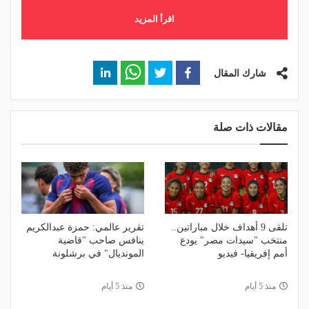
اقرأ المزيد
شارك المقال
مقالات ذات صلة
تلقى 9 أهداف خلال مباراتين..
تقرير عالمي: حمزة عبدالكريم
منتخب "سيدات مصر" يودع
ينافس صاحب "قاضية
أمم إفريقيا- فيديو
المونديال" في برشلونة
منذ 5 أيام
منذ 5 أيام