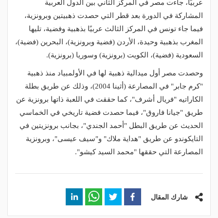
عربيًا، جاءت مصر في المركز الثاني بين الدول العربية
المشاركة في الدورة بعد قطر التي حصدت ذهبيتين وبرونزية،
فيما جاء تونس في المركز الثالث عربيًا بذهبية وفضية، تليها
المغرب بذهبية وحيدة، الأردن (فضية وبرونزية)، البحرين (فضية)،
السعودية (فضية)، الكويت (برونزية) وسوريا (برونزية).
وحصدت مصر أول ميدالية ذهبية لها في الأولمبياد منذ ذهبية
"كرم جابر" في المصارعة (أثينا 2004)، وذلك عن طريق بطلة
الكاراتيه "فريال أشرف"، كما حققت في اللعبة ذاتها برونزية عن
طريق "جيانا فاروق"، فيما حصدت فضية تاريخي في الخماسي
الحديث عن طريق البطل "أحمد الجندي"، بجانب برونزيتين في
التايكوندو عن طريق "هداية ملاك" و"سيف عيسى"، وبرونزية
المصارعة التي حققها "محمد السيد كيشو".
شارك المقال