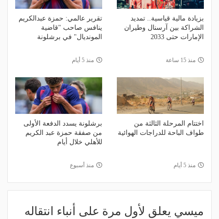
بزيادة مالية قياسية.. تمديد
تقرير عالمي: حمزة عبدالكريم
الشراكة بين آرسنال وطيران
ينافس صاحب "قاضية
الإمارات حتى 2033
المونديال" في برشلونة
منذ 15 ساعة
منذ 5 أيام
اختتام المرحلة الثالثة من
برشلونة يسدد الدفعة الأولى
طواف الباحة للدراجات الهوائية
من صفقة حمزة عبد الكريم
للأهلي خلال أيام
منذ 5 أيام
منذ أسبوع
ميسي يعلق لأول مرة على أنباء انتقاله