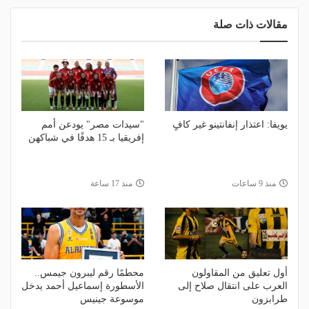
مقالات ذات صلة
يويفا: اعتذار إنفانتينو غير كافٍ
"سيدات مصر" يودعن أمم
إفريقيا بـ 15 هدفًا في شباكهن
منذ 9 ساعات
منذ 17 ساعة
أول تعليق من المقاولون
محطمًا رقم ليبرون جيمس..
العرب على انتقال صلاح إلى
الأسطورة إسماعيل أحمد يدخل
طرابزون
موسوعة جينيس