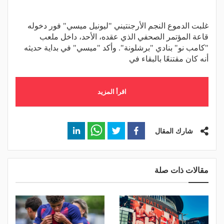
غلبت الدموع النجم الأرجنتيني "ليونيل ميسي" فور دخوله
قاعة المؤتمر الصحفي الذي عقده، الأحد، داخل ملعب
"كامب نو" بنادي "برشلونة". وأكد "ميسي" في بداية حديثه
أنه كان مقتنعًا بالبقاء في
اقرأ المزيد
شارك المقال
مقالات ذات صلة