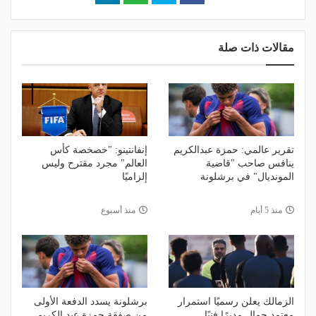
مقالات ذات صلة
تقرير عالمي: حمزة عبدالكريم
إنفانتينو: "خصخصة كأس
ينافس صاحب "قاضية
العالم" مجرد مقترح وليس
المونديال" في برشلونة
إلزاميًا
منذ 5 أيام
منذ أسبوع
الزمالك يعلن رسميًا استمرار
برشلونة يسدد الدفعة الأولى
معتمد جمال مديرًا فنيًا
من صفقة حمزة عبد الكريم