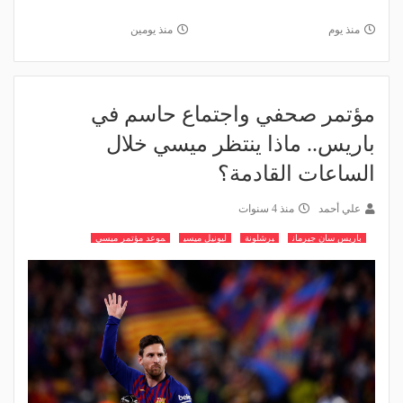
منذ يوم
منذ يومين
مؤتمر صحفي واجتماع حاسم في
باريس.. ماذا ينتظر ميسي خلال
الساعات القادمة؟
علي أحمد
منذ 4 سنوات
باريس سان جيرمان
برشلونة
ليونيل ميسي
موعد مؤتمر ميسي