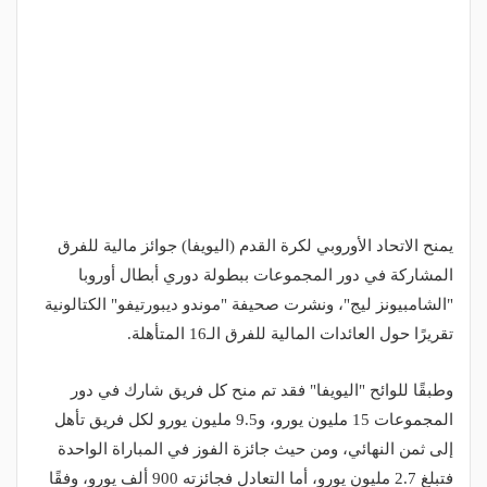
يمنح الاتحاد الأوروبي لكرة القدم (اليويفا) جوائز مالية للفرق
المشاركة في دور المجموعات ببطولة دوري أبطال أوروبا
"الشامبيونز ليج"، ونشرت صحيفة "موندو ديبورتيفو" الكتالونية
تقريرًا حول العائدات المالية للفرق الـ16 المتأهلة.
وطبقًا للوائح "اليويفا" فقد تم منح كل فريق شارك في دور
المجموعات 15 مليون يورو، و9.5 مليون يورو لكل فريق تأهل
إلى ثمن النهائي، ومن حيث جائزة الفوز في المباراة الواحدة
فتبلغ 2.7 مليون يورو، أما التعادل فجائزته 900 ألف يورو، وفقًا