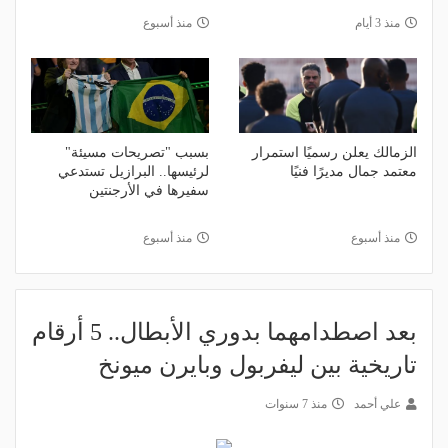
منذ 3 أيام
منذ أسبوع
الزمالك يعلن رسميًا استمرار
بسبب "تصريحات مسيئة"
معتمد جمال مديرًا فنيًا
لرئيسها.. البرازيل تستدعي
سفيرها في الأرجنتين
منذ أسبوع
منذ أسبوع
بعد اصطدامهما بدوري الأبطال.. 5 أرقام
تاريخية بين ليفربول وبايرن ميونخ
علي أحمد
منذ 7 سنوات