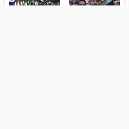
صلاح يصل اسطنبول تمهيدًا
السعودية تستضيف نهائيات
للانتقال التاريخي إلى طرابزون
"نخبة آسيا" حتى 2029
سبور- صور
منذ 4 أيام
منذ أسبوع
الكشف عن قميص الأهلي
بسبب "تصريحات مسيئة"
المصري للموسم الجديد- صور
لرئيسها.. البرازيل تستدعي
سفيرها في الأرجنتين
منذ أسبوع
منذ أسبوع
الأكثر مشاهدة