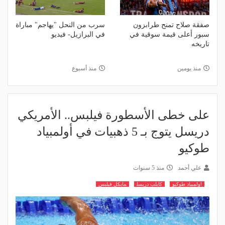
صفقة صلاح تمنح طرابزون
سرب من النحل "يهاجم" مباراة
سبور أعلى قيمة سوقية في
في البرازيل- فيديو
تاريخه
منذ يومين
منذ أسبوع
على خطى الأسطورة فيلبس.. الأمريكي
دريسل يتوج بـ 5 ذهبيات في أولمبياد
طوكيو
علي أحمد
منذ 5 سنوات
اولمبياد طوكيو
كايلب دريسل
مايكل فيلبس