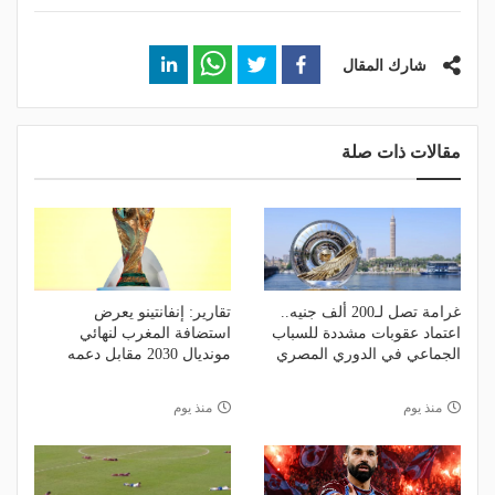
شارك المقال
مقالات ذات صلة
غرامة تصل لـ200 ألف جنيه..
تقارير: إنفانتينو يعرض
اعتماد عقوبات مشددة للسباب
استضافة المغرب لنهائي
الجماعي في الدوري المصري
مونديال 2030 مقابل دعمه
منذ يوم
منذ يوم