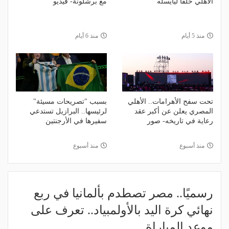
الأهلي خلفًا ليايسله
مع برشلونة- فيديو
منذ 5 أيام
منذ 6 أيام
تحت سفح الأهرامات.. الأهلي
بسبب "تصريحات مسيئة"
المصري يعلن عن أكبر عقد
لرئيسها.. البرازيل تستدعي
رعاية في تاريخه- صور
سفيرها في الأرجنتين
منذ أسبوع
منذ أسبوع
رسميًا.. مصر تصطدم بألمانيا في ربع
نهائي كرة اليد بالأولمبياد.. تعرف على
موعد المباراة