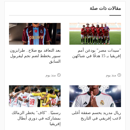
مقالات ذات صلة
"سيدات مصر" يودعن أمم
بعد التعاقد مع صلاح.. طرابزون
إفريقيا بـ 15 هدفًا في شباكهن
سبور يخطط لضم نجم ليفربول
السابق
منذ يوم
منذ يوم
ريال مدريد يحسم صفقة أغلى
رسميًا.. "كاف" يخطر الزمالك
لاعب إفريقي في التاريخ
بمشاركته في دوري أبطال
إفريقيا