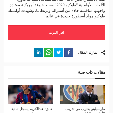
الألعاب الأولمبية "طوكيو 2020" وسط هيمنة أمريكية معتادة
واجهتها منافسة حادة من أستراليا وبريطانيا. وشهدت أولمبياد
طوكيو مولد أسطورة جديدة في عالم
اقرأ المزيد
شارك المقال
مقالات ذات صلة
مارسيلينو يقترب من تدريب
حمزة عبدالكريم يسجل ثنائية