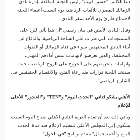
دعا الكابتن "حسين لبيب" رئيس اللجنة المكلفة بإدارة نادي
الزمالك المصري للألعاب الرياضية يوم السبت أعضاء اللجنة
لاجتماع طارئ يوم الأحد بمقر النادي.
وقال النادي الأبيض في بيان رسمي "أن هذا يأتي للرد على
المستجدات التي طرأت على الساحة الرياضية، والدفاع عن
أبناء النادي المجتهدين سواء في قناة الزمالك أو القنوات
المختلفة، والذين تعرضوا لاتهامات تمس أداءهم المهني،
واتهامات بتحريضهم على الخروج على الروح الرياضية، حيث
ستتخذ اللجنة قرارات ضد رعاة الفتن، والانقسام الحقيقيين في
الشارع الرياضي".
الأهلي يشكو قناتي "الحدث اليوم" و"TEN" و"الغندور" للأعلى
للإعلام
ويأتي ذلك بعد أن تقدم الغريم النادي الأهلي صباح اليوم السبت
بشكوى إلى المجلس الأعلى لتنظيم الإعلام ضد قناة الحدث
اليوم و"أحمد جمال" مقدم برنامج "في الجول".