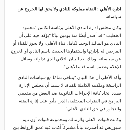
ادارة الأهلي : القناة مملوكة للنادي ولا يحق لها الخروج عن
سياساته
وكان مجلس إدارة النادي الأهلي برئاسة الكابتن "محمود
الخطيب " قد أصدر أيضًا منذ يومين بيانًا "يؤكد فيه على أن
النادي هو المالك الوحيد لكامل قناة الأهلي، ولا يجوز للقناة أو
المرخص له بإدارتها واستثمارها الحديث باسم النادي أو الخروج
عن سياساته، وذلك بعد البيان الثلاثي الذي تداولته وسائل
الإعلام وتضمن اسم قناة الأهلي".
وأكد الأهلي أن هذا البيان "يتنافى تمامًا مع سياسات النادي
الراسخة وملكيته الكاملة للقناة، لا سيما أن مجلس الإدارة
بصدد اتخاذ كافة الإجراءات القانونية ضد البعض من مقدمي
البرامج في القنوات المختلفة، الذين دأبوا على إثارة الفتنة
والتجاوز في حق النادي الأهلي".
وكانت قنوات الأهلي والزمالك ومجموعة قنوات أون تايم
سبورتس قد أصدرت بياناً مشتركاً أكدت فيه عمق الروابط بين