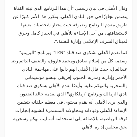
وقال الأهلي في بيان رسمي "أن هذا البرنامج الذي تبثه القناة
يتضمن تجاوزًا في حق النادي الأهلي، وتكرر هذا الأمر كثيرًا عن
طريق مقدم البرنامج وضيوفه حيث يختار شخصيات بعينها
لاستضافتها، من أجل الإساءة للأهلي في انحياز كامل وخرق
لميثاق الشرف الإعلامي وإثارة للفتنة،".
كما تقدم الأهلي بشكوى ضد قناة "TEN" وبرنامج "البريمو"
ويقدمه كلٌ من إسلام صادق ومحمد فاروق، والضيف الدائم رضا
عبدالعال، حيث قال الأهلي أنهم دأبوا على مهاجمة النادي
الأحمر وإدارته ومدربه الجنوب إفريقي بيتسو موسيماني
والسخرية والتهكم عليه، وأيضًا تقدم الأهلي بشكوى ضد قناة
نادي الزمالك وبرنامج "زملكاوي" الذي يقدمه خالد الغندور،
والذي يرى الأهلي أنه يقدم محتوى في معظم حلقاته يتضمن
الإساءة للأهلي وقياداته ومحاولاته المستمرة لتشويه إنجازات
فرقه الرياضية، بالإضافة إلى استخدامه أساليب تهكم وسخرية
بحق مجلس إدارة الأهلي.